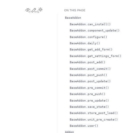
View this page
Edit this page
Toggle Light / Dark / Auto color theme
ON THIS PAGE
BaseAddon
BaseAddon.can_install()
BaseAddon.component_update()
BaseAddon.configure()
BaseAddon.daily()
BaseAddon.get_add_form()
BaseAddon.get_settings_form()
BaseAddon.post_add()
BaseAddon.post_commit()
BaseAddon.post_push()
BaseAddon.post_update()
BaseAddon.pre_commit()
BaseAddon.pre_push()
BaseAddon.pre_update()
BaseAddon.save_state()
BaseAddon.store_post_load()
BaseAddon.unit_pre_create()
BaseAddon.user()
Addon