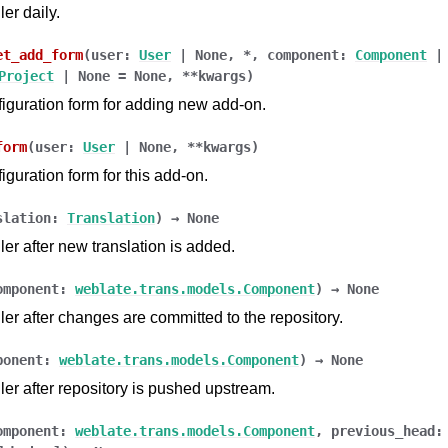
er daily.
et_add_form
(
user
:
User
|
None
,
*
,
component
:
Component
|
Project
|
None
=
None
,
**
kwargs
)
iguration form for adding new add-on.
form
(
user
:
User
|
None
,
**
kwargs
)
iguration form for this add-on.
件格式
slation
:
Translation
)
→
None
er after new translation is added.
omponent
:
weblate.trans.models.Component
)
→
None
er after changes are committed to the repository.
ponent
:
weblate.trans.models.Component
)
→
None
er after repository is pushed upstream.
omponent
:
weblate.trans.models.Component
,
previous_head
: