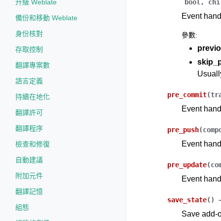
升級 Weblate
bool
,
chi
Event handl
備份和移動 Weblate
身份核對
參數
:
previ
存取控制
skip_
翻譯專案數
Usuall
語言定義
pre_commit
(
tr
持續在地化
Event handl
翻譯許可
翻譯程序
pre_push
(
comp
Event handl
檢查和修復
自動建議
pre_update
(
co
附加元件
Event handl
翻譯記憶
save_state
(
)
組態
Save add-on