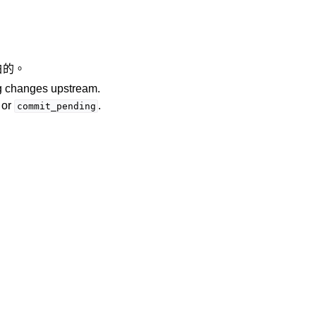
白的。
ng changes upstream.
or
.
commit_pending