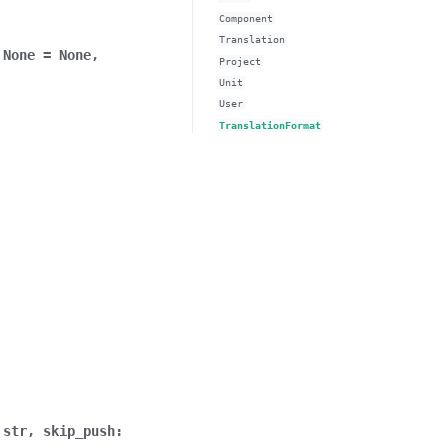
Component
Translation
None
=
None
,
Project
Unit
User
TranslationFormat
str
,
skip_push
: