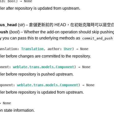
ld
:
bool
)
→
None
er after repository is updated from upstream.
ous_head
(
str
) – 倉儲更新前的 HEAD，在初始克隆時可以是空
push
(
bool
) – Whether the add-on operation should skip pushi
y you can pass this to underlying methods as
commit_and_push
anslation
:
Translation
,
author
:
User
)
→
None
er before changes are committed to the repository.
onent
:
weblate.trans.models.Component
)
→
None
er before repository is pushed upstream.
mponent
:
weblate.trans.models.Component
)
→
None
er before repository is updated from upstream.
→
None
 state information.