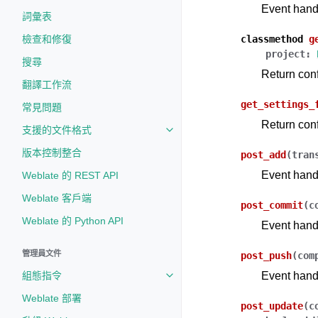
Event handl
詞彙表
檢查和修復
classmethod
g
project
:
搜尋
Return conf
翻譯工作流
get_settings_
常見問題
Return conf
支援的文件格式
Toggle navigation of 支援的文
版本控制整合
post_add
(
tran
Event handl
Weblate 的 REST API
Weblate 客戶端
post_commit
(
c
Weblate 的 Python API
Event handl
管理員文件
post_push
(
com
組態指令
Event handl
Toggle navigation of 組態指令
Weblate 部署
post_update
(
c