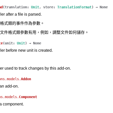
ad
(
translation
:
Unit
,
store
:
TranslationFormat
)
→
None
r after a file is parsed.
格式類的事件作為參數。
文件格式類參數有用，例如，調整文件如何儲存。
te
(
unit
:
Unit
)
→
None
er before new unit is created.
r used to track changes by this add-on.
ons.models.
Addon
an add-on.
ns.models.
Component
 a component.