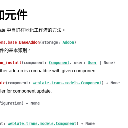
加元件
late 中自訂在地化工作流的方法。
ons.base.
BaseAddon
(
storage
:
Addon
)
加元件的基本類別。
an_install
(
component
:
Component
,
user
:
User
|
None
)
her add-on is compatible with given component.
ate
(
component
:
weblate.trans.models.Component
)
→
None
ler for component update.
figuration
)
→
None
nt
:
weblate.trans.models.Component
)
→
None