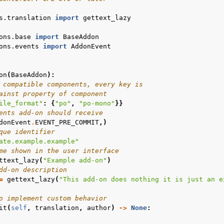
s.translation
import
gettext_lazy
ons.base
import
BaseAddon
ons.events
import
AddonEvent
on
(
BaseAddon
):
 compatible components, every key is
ainst property of component
ile_format"
:
{
"po"
,
"po-mono"
}}
ents add-on should receive
donEvent
.
EVENT_PRE_COMMIT
,)
que identifier
ate.example.example"
me shown in the user interface
ttext_lazy
(
"Example add-on"
)
dd-on description
=
gettext_lazy
(
"This add-on does nothing it is just an e
o implement custom behavior
it
(
self
,
translation
,
author
)
->
None
: