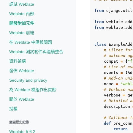
調試 Weblate
from
django.util
Weblate 內部
from
weblate.add
開發附加元件
from
weblate.add
Weblate 前端
在 Weblate 中匯報問題
class
ExampleAdd
# Filter for
Weblate 測試套件與連續整合
# matched ag
資料架構
compat
=
{
"f
# List of ev
發佈 Weblate
events
=
(
Ad
# Add-on uni
Security and privacy
name
=
"webl
為 Weblate 模組作出貢獻
# Verbose na
verbose
=
ge
關於 Weblate
# Detailed a
description
授權
# Callback t
變更歷史紀錄
def
pre_comm
return
Weblate 5.6.2