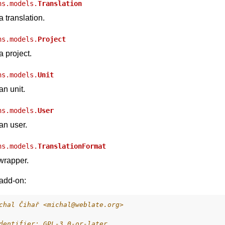
ns.models.
Translation
 translation.
ns.models.
Project
 project.
ns.models.
Unit
an unit.
ns.models.
User
an user.
ns.models.
TranslationFormat
 wrapper.
add-on:
chal Čihař <michal@weblate.org>
dentifier: GPL-3.0-or-later