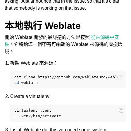
asking. Just announce that in the issue, so that it’s clear
that somebody is working on that issue.
本地執行 Weblate
開始 Weblate 開發的最舒適的方法是按照
從來源碼中安
裝
。它將給您一個帶有可編輯的 Weblate 來源碼的虛擬環
境。
ggle navigation of 支援的文件格式
複製 Weblate 來源碼：
git
clone
cd
Create a virtualenv:
virtualenv
.venv

ggle navigation of 組態指令
.
Install Weblate (for this you need some system