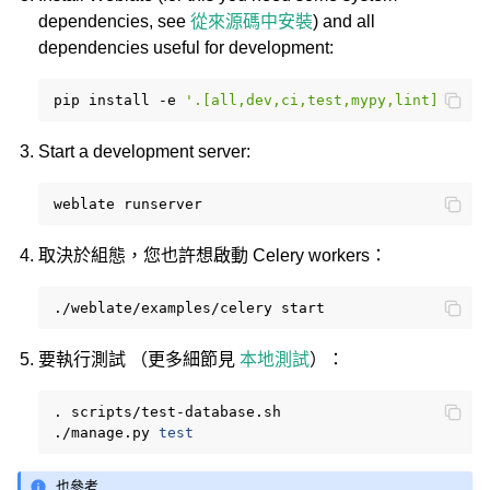
dependencies, see
從來源碼中安裝
) and all
dependencies useful for development:
pip
install
-e
'.[all,dev,ci,test,mypy,lint]'
Start a development server:
weblate
取決於組態，您也許想啟動 Celery workers：
./weblate/examples/celery
要執行測試 （更多細節見
本地測試
）：
.
scripts/test-database.sh

./manage.py
test
也參考