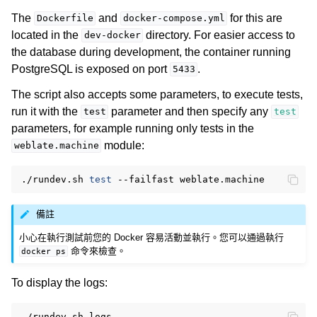
The
and
for this are
Dockerfile
docker-compose.yml
located in the
directory. For easier access to
dev-docker
the database during development, the container running
PostgreSQL is exposed on port
.
5433
The script also accepts some parameters, to execute tests,
run it with the
parameter and then specify any
test
test
parameters, for example running only tests in the
module:
weblate.machine
./rundev.sh
test
--failfast
備註
小心在執行測試前您的 Docker 容易活動並執行。您可以通過執行
命令來檢查。
docker
ps
To display the logs:
./rundev.sh