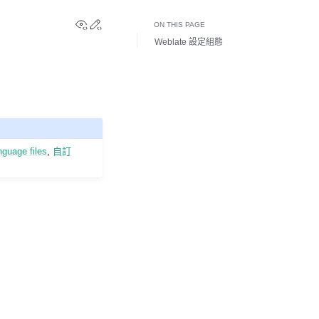
View this page
Edit this page
ON THIS PAGE
Weblate 設定組態
nguage files
,
自訂