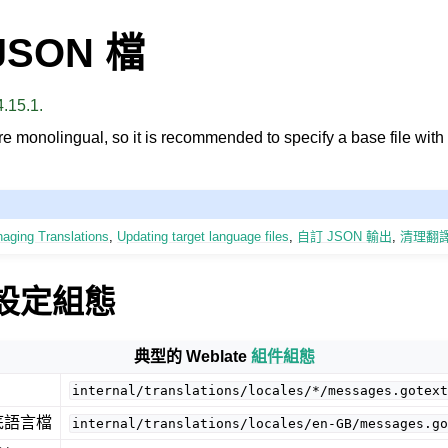
 JSON 檔
.15.1.
are monolingual, so it is recommended to specify a base file with
naging Translations
,
Updating target language files
,
自訂 JSON 輸出
,
清理翻
e 設定組態
典型的 Weblate
組件組態
internal/translations/locales/*/messages.gotex
底語言檔
internal/translations/locales/en-GB/messages.g