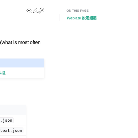
View this page
Edit this page
Toggle Light / Dark / Auto color theme
ON THIS PAGE
Weblate 設定組態
 (what is most often
譯檔
,
t.json
otext.json