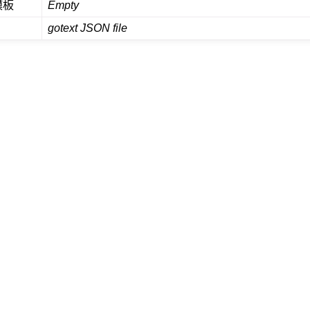
模板
Empty
gotext JSON file
件格式