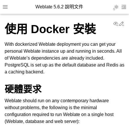
Weblate 5.6.2 說明文件
Toggle L
Toggle site navigation sidebar
To
View
Ed
使用 Docker 安裝
With dockerized Weblate deployment you can get your
personal Weblate instance up and running in seconds. All
of Weblate’s dependencies are already included.
PostgreSQL is set up as the default database and Redis as
a caching backend.
硬體要求
Weblate should run on any contemporary hardware
without problems, the following is the minimal
configuration required to run Weblate on a single host
(Weblate, database and web server):