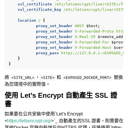
ssl_certificate
/etc/letsencrypt/live/<SITE>/ful
ssl_certificate_key
/etc/letsencrypt/live/<SITE>
location
/
{
proxy_set_header
HOST
$host
;
proxy_set_header
X-Forwarded-Proto
https
proxy_set_header
X-Real-IP
$remote_addr
;
proxy_set_header
X-Forwarded-For
$proxy_
proxy_set_header
X-Forwarded-Host
$serve
proxy_pass
https://127.0.0.1:<EXPOSED_DO
}
}
將
，
和
替換
<SITE_URL>
<SITE>
<EXPOSED_DOCKER_PORT>
為您環境中的實際值。
使用 Let’s Encrypt 自動產生 SSL 證
書
如果要在公共安裝中使用`Let’s Encrypt
<
https://letsencrypt.org/
>`_ 自動產生的SSL 證書，則需要在
其他Docker 容器中新增反向HTTPS 代理，這將使用`https-