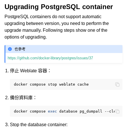
Upgrading PostgreSQL container
PostgreSQL containers do not support automatic
upgrading between version, you need to perform the
upgrade manually. Following steps show one of the
options of upgrading.
也參考
https://github.com/docker-library/postgres/issues/37
停止 Weblate 容器：
docker
compose
stop
weblate
備份資料庫：
docker
compose
exec
database
pg_dumpall
--clean
-
Stop the database container: