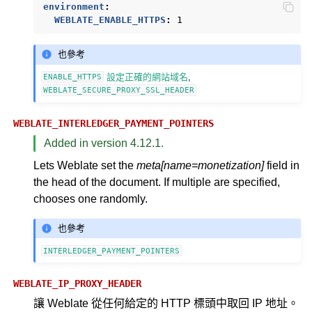
environment
:
WEBLATE_ENABLE_HTTPS
:
1
也參考
設定正確的網站域名
,
ENABLE_HTTPS
WEBLATE_SECURE_PROXY_SSL_HEADER
WEBLATE_INTERLEDGER_PAYMENT_POINTERS
Added in version 4.12.1.
Lets Weblate set the
meta[name=monetization]
field in
the head of the document. If multiple are specified,
chooses one randomly.
也參考
INTERLEDGER_PAYMENT_POINTERS
WEBLATE_IP_PROXY_HEADER
讓 Weblate 從任何給定的 HTTP 標頭中取回 IP 地址。