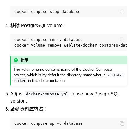
docker
compose
stop
移除 PostgreSQL volume：
docker
compose
rm
-v
database

docker
volume
remove
提示
The volume name contains name of the Docker Compose
project, which is by default the directory name what is
weblate-
in this documentation.
docker
Adjust
to use new PostgreSQL
docker-compose.yml
version.
啟動資料庫容器：
docker
compose
up
-d