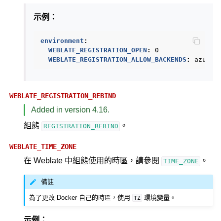
示例：
environment
:
WEBLATE_REGISTRATION_OPEN
:
0
WEBLATE_REGISTRATION_ALLOW_BACKENDS
:
azurea
WEBLATE_REGISTRATION_REBIND
Added in version 4.16.
組態
。
REGISTRATION_REBIND
WEBLATE_TIME_ZONE
在 Weblate 中組態使用的時區，請參閱
。
TIME_ZONE
備註
為了更改 Docker 自己的時區，使用
環境變量。
TZ
示例：