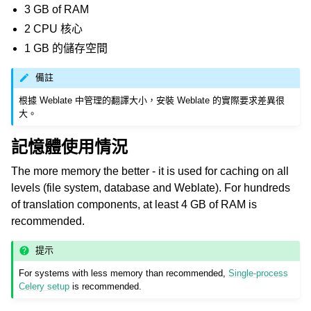
3 GB of RAM
2 CPU 核心
1 GB 的儲存空間
備註
根據 Weblate 中管理的翻譯大小，安裝 Weblate 的實際要求差異很
大。
ggle navigation of 支援的文件格式
記憶體使用情況
The more memory the better - it is used for caching on all
levels (file system, database and Weblate). For hundreds
of translation components, at least 4 GB of RAM is
recommended.
提示
For systems with less memory than recommended,
Single-process
ggle navigation of 組態指令
Celery setup
is recommended.