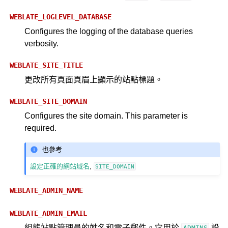
WEBLATE_LOGLEVEL_DATABASE
Configures the logging of the database queries
verbosity.
WEBLATE_SITE_TITLE
更改所有頁面頁眉上顯示的站點標題。
WEBLATE_SITE_DOMAIN
Configures the site domain. This parameter is
required.
也參考
設定正確的網站域名
,
SITE_DOMAIN
WEBLATE_ADMIN_NAME
WEBLATE_ADMIN_EMAIL
組態站點管理員的姓名和電子郵件。它用於
設