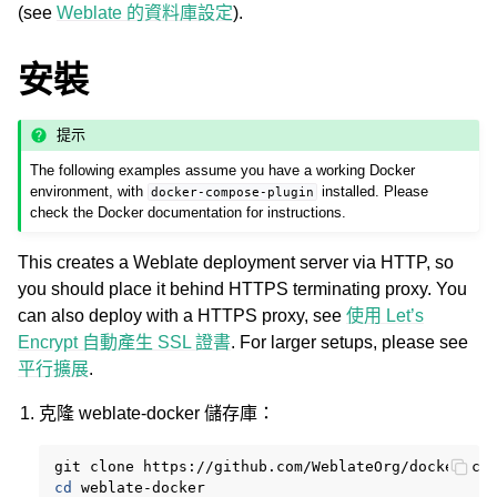
(see
Weblate 的資料庫設定
).
安裝
提示
The following examples assume you have a working Docker
environment, with
installed. Please
docker-compose-plugin
check the Docker documentation for instructions.
This creates a Weblate deployment server via HTTP, so
you should place it behind HTTPS terminating proxy. You
can also deploy with a HTTPS proxy, see
使用 Let’s
Encrypt 自動產生 SSL 證書
. For larger setups, please see
平行擴展
.
克隆 weblate-docker 儲存庫：
git
clone
https://github.com/WeblateOrg/docker-co
cd