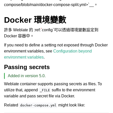
compose/blob/main/docker-compose-split.yml>`__。
Docker 環境變數
許多 Weblate 的 :ref:
`
config`可以透過環境變數設定到
Docker 容器中。
If you need to define a setting not exposed through Docker
environment variables, see
Configuration beyond
environment variables
.
Passing secrets
Added in version 5.0.
Weblate container supports passing secrets as files. To
utilize that, append
suffix to the environment
_FILE
variable and pass secret file via Docker.
Related
might look like:
docker-compose.yml