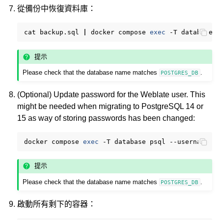
從備份中恢復資料庫：
cat
backup.sql
|
docker
compose
exec
-T
database
提示
Please check that the database name matches
.
POSTGRES_DB
(Optional) Update password for the Weblate user. This
might be needed when migrating to PostgreSQL 14 or
15 as way of storing passwords has been changed:
docker
compose
exec
-T
database
psql
--username
w
提示
Please check that the database name matches
.
POSTGRES_DB
啟動所有剩下的容器：