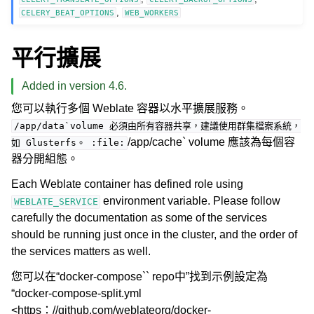
,
CELERY_BEAT_OPTIONS
WEB_WORKERS
平行擴展
Added in version 4.6.
您可以執行多個 Weblate 容器以水平擴展服務。
/app/data`volume
必須由所有容器共享，建議使用群集檔案系統，
/app/cache` volume 應該為每個容
如
Glusterfs。
:file:
器分開組態。
Each Weblate container has defined role using
environment variable. Please follow
WEBLATE_SERVICE
carefully the documentation as some of the services
should be running just once in the cluster, and the order of
the services matters as well.
您可以在“docker-compose`` repo中”找到示例設定為
“docker-compose-split.yml
<https：//github.com/weblateorg/docker-