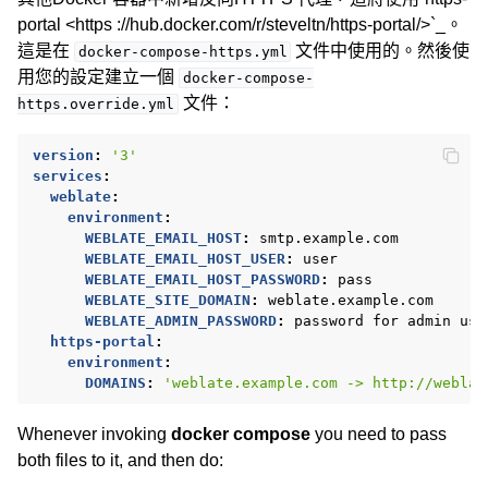
portal <https ://hub.docker.com/r/steveltn/https-portal/>`_。
這是在
文件中使用的。然後使
docker-compose-https.yml
用您的設定建立一個
docker-compose-
文件：
https.override.yml
version
:
'3'
services
:
weblate
:
environment
:
WEBLATE_EMAIL_HOST
:
smtp.example.com
WEBLATE_EMAIL_HOST_USER
:
user
WEBLATE_EMAIL_HOST_PASSWORD
:
pass
WEBLATE_SITE_DOMAIN
:
weblate.example.com
WEBLATE_ADMIN_PASSWORD
:
password for admin use
https-portal
:
environment
:
DOMAINS
:
'weblate.example.com
->
http://weblat
Whenever invoking
docker compose
you need to pass
both files to it, and then do: