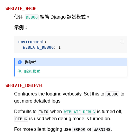
WEBLATE_DEBUG
使用
組態 Django 調試模式。
DEBUG
示例：
environment
:
WEBLATE_DEBUG
:
1
也參考
停用除錯模式
WEBLATE_LOGLEVEL
Configures the logging verbosity. Set this to
to
DEBUG
get more detailed logs.
Defaults to
when
is turned off,
INFO
WEBLATE_DEBUG
is used when debug mode is turned on.
DEBUG
For more silent logging use
or
.
ERROR
WARNING