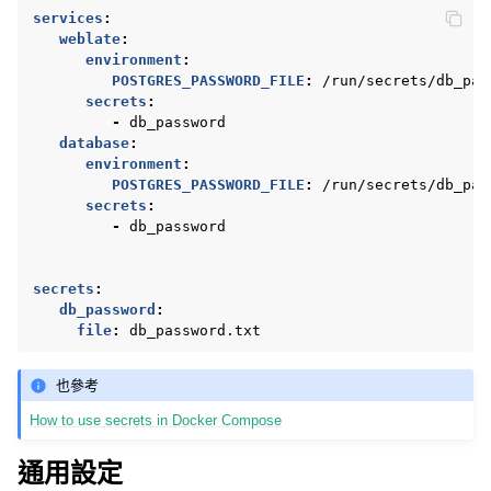
services
:
weblate
:
environment
:
POSTGRES_PASSWORD_FILE
:
/run/secrets/db_pas
secrets
:
-
db_password
database
:
environment
:
POSTGRES_PASSWORD_FILE
:
/run/secrets/db_pas
secrets
:
-
db_password
secrets
:
db_password
:
file
:
db_password.txt
也參考
How to use secrets in Docker Compose
通用設定