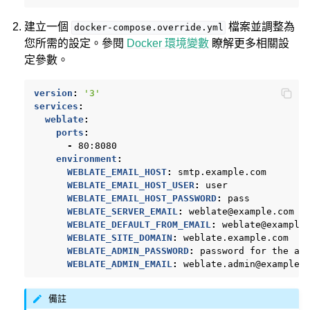
建立一個
檔案並調整為
docker-compose.override.yml
您所需的設定。參閱
Docker 環境變數
瞭解更多相關設
定參數。
version
:
'3'
services
:
weblate
:
ports
:
-
80:8080
environment
:
WEBLATE_EMAIL_HOST
:
smtp.example.com
WEBLATE_EMAIL_HOST_USER
:
user
WEBLATE_EMAIL_HOST_PASSWORD
:
pass
WEBLATE_SERVER_EMAIL
:
weblate@example.com
WEBLATE_DEFAULT_FROM_EMAIL
:
weblate@example
WEBLATE_SITE_DOMAIN
:
weblate.example.com
WEBLATE_ADMIN_PASSWORD
:
password for the ad
WEBLATE_ADMIN_EMAIL
:
weblate.admin@example.
備註