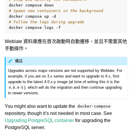
docker
compose
# Spawn new containers in the background
docker
compose
up
# Follow the logs during upgrade
docker
compose
logs
Weblate 資料庫應在首次啟動時自動遷移，並且不需要其他
手動操作。
備註
Upgrades across major versions are not supported by Weblate. For
example, if you are on 3.x series and want to upgrade to 4.x, first
upgrade to the latest 4.0.x-y image (at time of writing this it is the
), which will do the migration and then continue upgrading
4.0.4-5
to newer versions.
You might also want to update the
docker-compose
repository, though it’s not needed in most case. See
Upgrading PostgreSQL container
for upgrading the
PostgreSQL server.