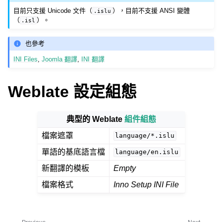
目前只支援 Unicode 文件（
），目前不支援 ANSI 變體
.islu
（
）。
.isl
也參考
INI Files
,
Joomla 翻譯
,
INI 翻譯
Weblate 設定組態
ggle navigation of 支援的文件格式
典型的 Weblate
組件組態
檔案遮罩
language/*.islu
單語的基底語言檔
language/en.islu
新翻譯的模板
Empty
檔案格式
Inno Setup INI File