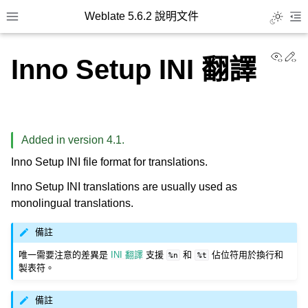
Weblate 5.6.2 說明文件
Toggle L
Toggle site navigation sidebar
To
View
Ed
Inno Setup INI 翻譯
Added in version 4.1.
Inno Setup INI file format for translations.
Inno Setup INI translations are usually used as
monolingual translations.
備註
唯一需要注意的差異是
INI 翻譯
支援
和
佔位符用於換行和
%n
%t
製表符。
備註