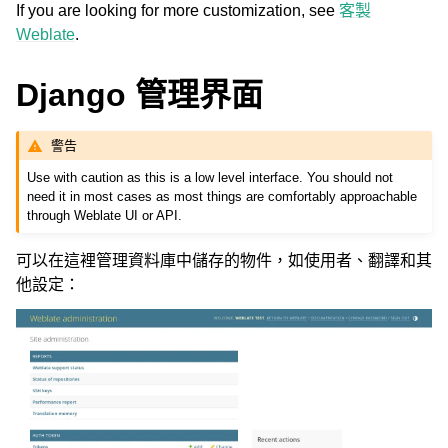
If you are looking for more customization, see
客製
Weblate
.
Django 管理界面
警告
Use with caution as this is a low level interface. You should not
need it in most cases as most things are comfortably approachable
through Weblate UI or API.
可以在這裡管理資料庫中儲存的物件，如使用者、翻譯和其
他設定：