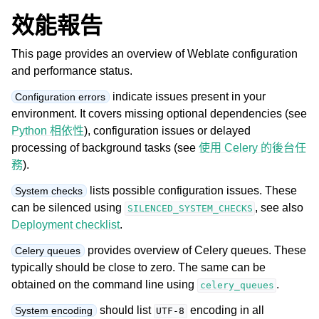
效能報告
This page provides an overview of Weblate configuration
and performance status.
indicate issues present in your
Configuration errors
environment. It covers missing optional dependencies (see
Python 相依性
), configuration issues or delayed
processing of background tasks (see
使用 Celery 的後台任
務
).
lists possible configuration issues. These
System checks
can be silenced using
, see also
SILENCED_SYSTEM_CHECKS
Deployment checklist
.
provides overview of Celery queues. These
Celery queues
typically should be close to zero. The same can be
obtained on the command line using
.
celery_queues
should list
encoding in all
System encoding
UTF-8