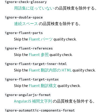
ignore-check-glossary
用語集に従っていない
の品質検査を除外する。
ignore-double-space
連続スペース
の品質検査を除外する。
ignore-fluent-parts
Skip the
Fluent パーツ
quality check.
ignore-fluent-references
Skip the
Fluent 参照
quality check.
ignore-fluent-target-inner-html
Skip the
Fluent 翻訳内部の HTML
quality check.
ignore-fluent-target-syntax
Skip the
Fluent 翻訳構文
quality check.
ignore-angularjs-format
AngularJS 補間文字列
の品質検査を除外する。
ignore-automattic-components-format