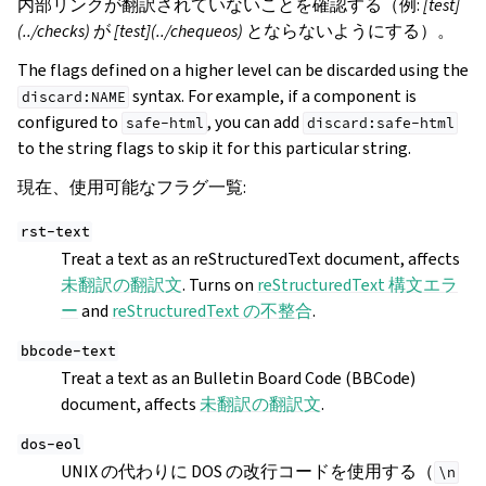
内部リンクが翻訳されていないことを確認する（例:
[test]
(../checks)
が
[test](../chequeos)
とならないようにする）。
The flags defined on a higher level can be discarded using the
syntax. For example, if a component is
discard:NAME
configured to
, you can add
safe-html
discard:safe-html
to the string flags to skip it for this particular string.
現在、使用可能なフラグ一覧:
rst-text
Treat a text as an reStructuredText document, affects
未翻訳の翻訳文
. Turns on
reStructuredText 構文エラ
ー
and
reStructuredText の不整合
.
bbcode-text
Treat a text as an Bulletin Board Code (BBCode)
document, affects
未翻訳の翻訳文
.
dos-eol
UNIX の代わりに DOS の改行コードを使用する（
\n