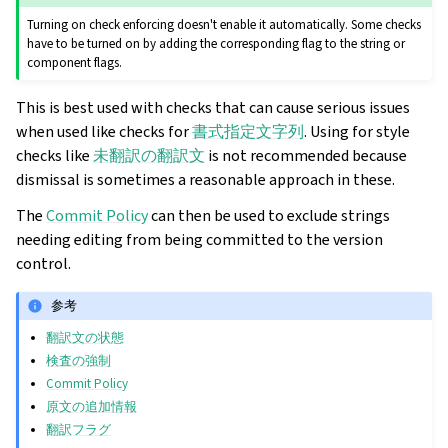
Turning on check enforcing doesn't enable it automatically. Some checks
have to be turned on by adding the corresponding flag to the string or
component flags.
This is best used with checks that can cause serious issues
when used like checks for
書式指定文字列
. Using for style
checks like
未翻訳の翻訳文
is not recommended because
dismissal is sometimes a reasonable approach in these.
The
Commit Policy
can then be used to exclude strings
needing editing from being committed to the version
control.
参考
翻訳文の状態
検査の強制
Commit Policy
原文の追加情報
翻訳フラグ