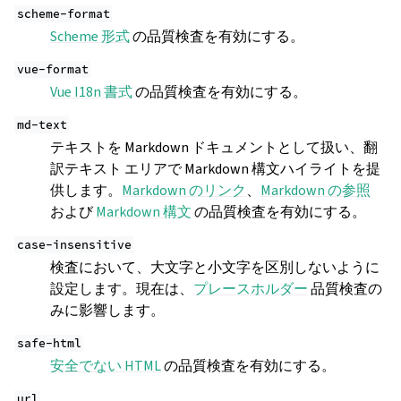
scheme-format
Scheme 形式
の品質検査を有効にする。
vue-format
Vue I18n 書式
の品質検査を有効にする。
md-text
テキストを Markdown ドキュメントとして扱い、翻
訳テキスト エリアで Markdown 構文ハイライトを提
供します。
Markdown のリンク
、
Markdown の参照
および
Markdown 構文
の品質検査を有効にする。
case-insensitive
検査において、大文字と小文字を区別しないように
設定します。現在は、
プレースホルダー
品質検査の
みに影響します。
safe-html
安全でない HTML
の品質検査を有効にする。
url