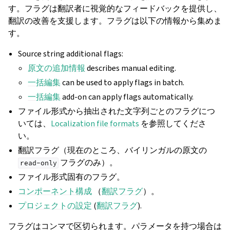
す。フラグは翻訳者に視覚的なフィードバックを提供し、
翻訳の改善を支援します。フラグは以下の情報から集めま
す。
Source string additional flags:
原文の追加情報
describes manual editing.
一括編集
can be used to apply flags in batch.
一括編集
add-on can apply flags automatically.
ファイル形式から抽出された文字列ごとのフラグにつ
いては、
Localization file formats
を参照してくださ
い。
翻訳フラグ（現在のところ、バイリンガルの原文の
ggle navigation of 導入方法
フラグのみ）。
read-only
ファイル形式固有のフラグ。
コンポーネント構成
（
翻訳フラグ
）。
プロジェクトの設定
(
翻訳フラグ
).
フラグはコンマで区切られます。パラメータを持つ場合は