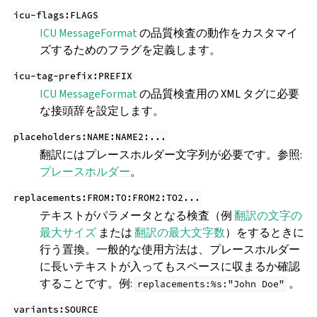
icu-flags:FLAGS
ICU MessageFormat
の品質検査の動作をカスタマイ
ズするためのフラグを定義します。
icu-tag-prefix:PREFIX
ICU MessageFormat
の品質検査用の XML タグに必要
な接頭辞を設定します。
placeholders:NAME:NAME2:...
翻訳にはプレースホルダー文字列が必要です。参照:
プレースホルダー
。
replacements:FROM:TO:FROM2:TO2...
テキストがパラメータとなる検査（例
翻訳の文字の
最大サイズ
または
翻訳の最大文字数
）をするときに
行う置換。一般的な使用方法は、プレースホルダー
に長いテキストが入ってもスペースに収まるか確認
することです。例:
。
replacements:%s:"John
Doe"
variants:SOURCE