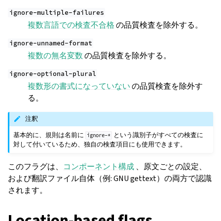
ignore-multiple-failures
複数言語での検査不合格
の品質検査を除外する。
ignore-unnamed-format
複数の無名変数
の品質検査を除外する。
ignore-optional-plural
複数形の書式になっていない
の品質検査を除外す
る。
注釈
基本的に、規則は名前に
という識別子がすべての検査に
ignore-*
対して付いているため、独自の検査項目にも使用できます。
このフラグは、
コンポーネント構成
、原文ごとの設定、
および翻訳ファイル自体（例: GNU gettext）の両方で認識
されます。
Location-based flags