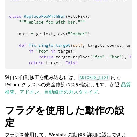
class
ReplaceFooWithBar
(
AutoFix
):
"""Replace foo with bar."""
name
=
gettext_lazy
(
"Foobar"
)
def
fix_single_target
(
self
,
target
,
source
,
unit
if
"foo"
in
target
:
return
target
.
replace
(
"foo"
,
"bar"
),
Tru
return
target
,
False
独自の自動修正を組み込むには、
内で
AUTOFIX_LIST
Python クラスへの完全修飾パスを指定します。参照:
品質
検査、アドオン、自動修正のカスタマイズ
。
フラグを使用した動作の設
定
フラグを使用して、Weblate の動作を詳細に設定できま