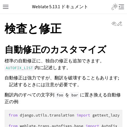
Toggle L
Weblate 5.13.1 ドキュメント
Toggle site navigation sidebar
Tog
View 
Ed
検査と修正
自動修正のカスタマイズ
標準の自動修正に、独自の修正も追加できます。
内に記述します。
AUTOFIX_LIST
自動修正は強力ですが、翻訳を破壊することもあります;
記述するときには注意が必要です。
翻訳内のすべての文字列
を
に置き換える自動修
foo
bar
正の例:
from
django.utils.translation
import
gettext_lazy
from
weblate.trans.autofixes.base
import
AutoFix