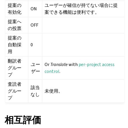
提案の
ユーザーが確信が持てない場合に提
ON
有効化
案できる機能は便利です。
提案へ
OFF
の投票
提案の
自動採
0
用
翻訳者
ユー
Or
Translate
with
per-project access
グルー
ザー
control
.
プ
査読者
該当
グルー
未使用。
なし
プ
相互評価