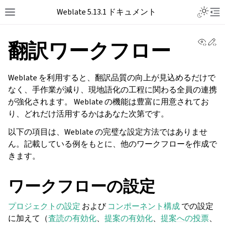
Toggle L
Weblate 5.13.1 ドキュメント
Toggle site navigation sidebar
Tog
View 
Ed
翻訳ワークフロー
Weblate を利用すると、翻訳品質の向上が見込めるだけで
なく、手作業が減り、現地語化の工程に関わる全員の連携
が強化されます。 Weblate の機能は豊富に用意されてお
り、どれだけ活用するかはあなた次第です。
以下の項目は、Weblate の完璧な設定方法ではありませ
ん。記載している例をもとに、他のワークフローを作成で
きます。
ワークフローの設定
プロジェクトの設定
および
コンポーネント構成
での設定
に加えて（
査読の有効化
、
提案の有効化
、
提案への投票
、