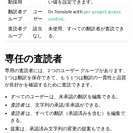
動採用
い値を設定できます。
翻訳者グ
ユー
Or
Translate
with
per-project access
ループ
ザー
control
.
査読者グ
該当
未使用、すべての翻訳者が査読でき
ループ
なし
る。
専任の査読者
専用の査読者には、2 つのユーザー グループがあります、
1 つは翻訳を保存できて、もう 1 つは翻訳の一貫性と品質
が良好かを確認するために査読できます。
すべてのユーザー
は、未承認の翻訳を編集できる。
査読者
は、文字列の承認/非承認ができる。
査読者
は、すべての翻訳（承認済みを含む）を編集で
きる。
提案は、承認済み文字列の変更の提案もできる。