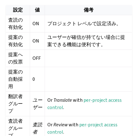
設定
値
備考
査読の
ON
プロジェクト レベルで設定済み。
有効化
提案の
ユーザーが確信が持てない場合に提
ON
有効化
案できる機能は便利です。
提案へ
OFF
の投票
提案の
自動採
0
用
翻訳者
ユー
Or
Translate
with
per-project access
グルー
ザー
control
.
プ
査読者
査読
Or
Review
with
per-project access
グルー
者
control
.
プ