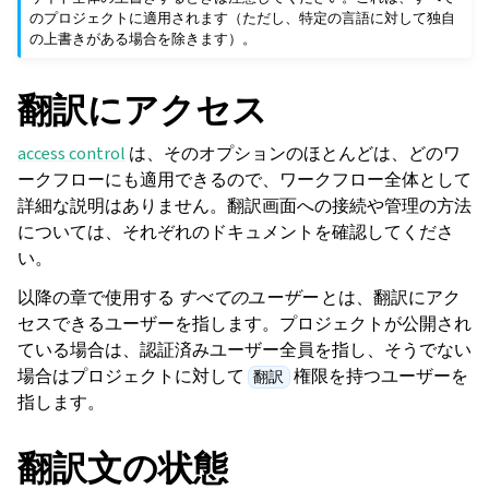
のプロジェクトに適用されます（ただし、特定の言語に対して独自
の上書きがある場合を除きます）。
翻訳にアクセス
access control
は、そのオプションのほとんどは、どのワ
ークフローにも適用できるので、ワークフロー全体として
詳細な説明はありません。翻訳画面への接続や管理の方法
については、それぞれのドキュメントを確認してくださ
い。
以降の章で使用する
すべてのユーザー
とは、翻訳にアク
セスできるユーザーを指します。プロジェクトが公開され
ggle navigation of 導入方法
ている場合は、認証済みユーザー全員を指し、そうでない
場合はプロジェクトに対して
権限を持つユーザーを
翻訳
指します。
翻訳文の状態