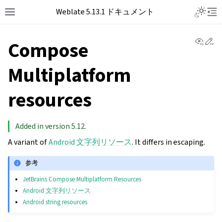
Toggle L
Weblate 5.13.1 ドキュメント
Toggle site navigation sidebar
Tog
View 
Ed
Compose
Multiplatform
resources
Added in version 5.12.
A variant of
Android 文字列リソース
. It differs in escaping.
参考
JetBrains Compose Multiplatform Resources
Android 文字列リソース
Android string resources