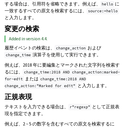
する場合は、引用符を省略できます。例えば、
に
hello
一致するすべての原文を検索するには、
source:=hello
と入力します。
変更の検索
Added in version 4.4.
履歴イベントの検索は、
および
change_action
演算子を使用して実行できます。
change_time
例えば、2018 年に要編集とマークされた文字列を検索す
るには、
change_time:2018
AND
change_action:marked-
または
for-edit
change_time:2018
AND
と入力します。
change_action:"Marked
for
edit"
正規表現
テキストを入力できる場合は、
として正規表
r"regexp"
現を指定できます。
例えば、2 ~ 5 の数字を含むすべての原文を検索するに