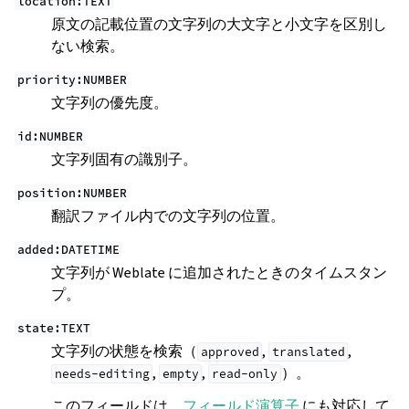
location:TEXT
原文の記載位置の文字列の大文字と小文字を区別し
ない検索。
priority:NUMBER
文字列の優先度。
id:NUMBER
文字列固有の識別子。
position:NUMBER
翻訳ファイル内での文字列の位置。
added:DATETIME
文字列が Weblate に追加されたときのタイムスタン
プ。
state:TEXT
文字列の状態を検索（
,
,
approved
translated
,
,
）。
needs-editing
empty
read-only
このフィールドは、
フィールド演算子
にも対応して