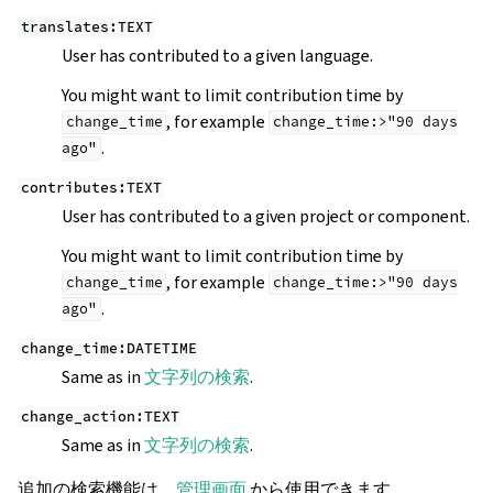
translates:TEXT
User has contributed to a given language.
You might want to limit contribution time by
, for example
change_time
change_time:>"90
days
.
ago"
contributes:TEXT
User has contributed to a given project or component.
You might want to limit contribution time by
, for example
change_time
change_time:>"90
days
.
ago"
change_time:DATETIME
Same as in
文字列の検索
.
change_action:TEXT
Same as in
文字列の検索
.
追加の検索機能は、
管理画面
から使用できます。