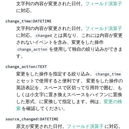
文字列の内容が変更された日付。
フィールド演算子
に対応。
change_time:DATETIME
文字列の内容が変更された日付。
フィールド演算子
に対応。
とは異なり、これには内容が変更
changed
されないイベントを含み、変更をした操作
を使用して独自の絞り込みができま
change_action
す。
change_action:TEXT
変更をした操作を指定する絞り込み。
change_time
とセットで使用すると便利です。 変更をした操作の
英語表記を、スペースで区切って引用符で囲む、も
しくは小文字に置き換えスペースをハイフンに置換
した形式、に変換して指定します。例は、
変更の検
索
を確認してください。
source_changed:DATETIME
原文が変更された日付。
フィールド演算子
に対応。