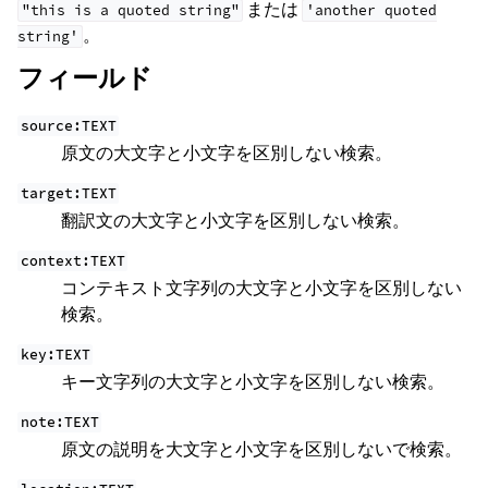
または
"this
is
a
quoted
string"
'another
quoted
。
string'
フィールド
source:TEXT
原文の大文字と小文字を区別しない検索。
target:TEXT
翻訳文の大文字と小文字を区別しない検索。
context:TEXT
コンテキスト文字列の大文字と小文字を区別しない
検索。
ggle navigation of 導入方法
key:TEXT
キー文字列の大文字と小文字を区別しない検索。
note:TEXT
原文の説明を大文字と小文字を区別しないで検索。