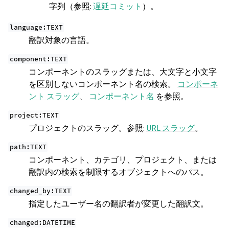
字列（参照:
遅延コミット
）。
language:TEXT
翻訳対象の言語。
component:TEXT
コンポーネントのスラッグまたは、大文字と小文字
を区別しないコンポーネント名の検索。
コンポーネ
ント スラッグ
、
コンポーネント名
を参照。
project:TEXT
プロジェクトのスラッグ。参照:
URL スラッグ
。
path:TEXT
コンポーネント、カテゴリ、プロジェクト、または
翻訳内の検索を制限するオブジェクトへのパス。
changed_by:TEXT
指定したユーザー名の翻訳者が変更した翻訳文。
changed:DATETIME