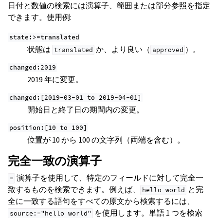
日付と数値の検索には演算子、範囲または部分参照を指定
できます。使用例:
state:>=translated
状態は
か、より良い（
）。
translated
approved
changed:2019
2019 年に変更。
changed:[2019-03-01
to
2019-04-01]
開始日と終了日の期間内の変更。
position:[10
to
100]
位置が 10 から 100 の文字列（両端を含む）。
完全一致の演算子
演算子を使用して、特定のフィールドに対して完全一
=
致するものを検索できます。例えば、
と完
hello
world
全に一致する語句をすべての原文から検索するには、
を使用します。単語 1 つを検索
source:="hello
world"