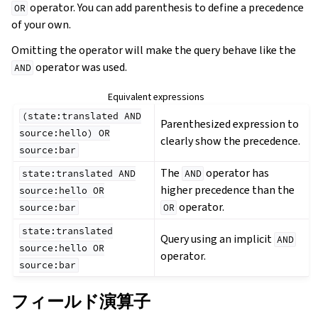
operator. You can add parenthesis to define a precedence
OR
of your own.
Omitting the operator will make the query behave like the
operator was used.
AND
Equivalent expressions
(state:translated
AND
Parenthesized expression to
source:hello)
OR
clearly show the precedence.
source:bar
The
operator has
state:translated
AND
AND
higher precedence than the
source:hello
OR
operator.
source:bar
OR
state:translated
Query using an implicit
AND
source:hello
OR
operator.
source:bar
フィールド演算子