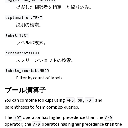
提案した翻訳者を指定した絞り込み。
explanation:TEXT
説明の検索。
label:TEXT
ラベルの検索。
screenshot:TEXT
スクリーンショットの検索。
labels_count:NUMBER
Filter by count of labels
ブール演算子
You can combine lookups using
,
,
and
AND
OR
NOT
parentheses to form complex queries.
The
operator has higher precedence than the
NOT
AND
operator; the
operator has higher precedence than the
AND