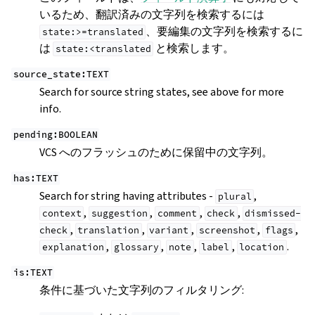
いるため、翻訳済みの文字列を検索するには
、要編集の文字列を検索するに
state:>=translated
は
と検索します。
state:<translated
source_state:TEXT
Search for source string states, see above for more
info.
pending:BOOLEAN
VCS へのフラッシュのために保留中の文字列。
has:TEXT
Search for string having attributes -
,
plural
,
,
,
,
context
suggestion
comment
check
dismissed-
,
,
,
,
,
check
translation
variant
screenshot
flags
,
,
,
,
.
explanation
glossary
note
label
location
is:TEXT
条件に基づいた文字列のフィルタリング: