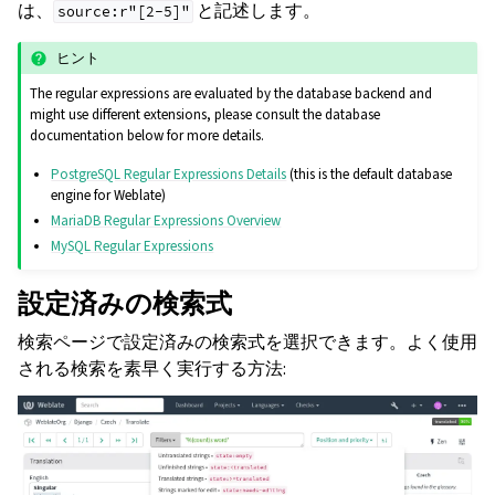
は、
と記述します。
source:r"[2-5]"
ヒント
The regular expressions are evaluated by the database backend and
might use different extensions, please consult the database
documentation below for more details.
PostgreSQL Regular Expressions Details
(this is the default database
engine for Weblate)
MariaDB Regular Expressions Overview
MySQL Regular Expressions
設定済みの検索式
検索ページで設定済みの検索式を選択できます。よく使用
される検索を素早く実行する方法: