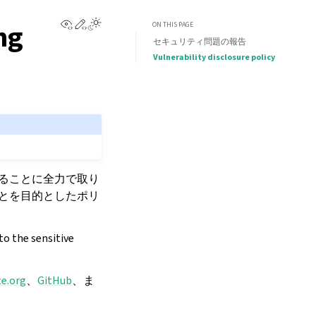
View this page
Edit this page
Toggle Light / Dark / Auto color theme
ng
ON THIS PAGE
セキュリティ問題の報告
Vulnerability disclosure policy
することに全力で取り
ことを目的としたポリ
 to the sensitive
te
.
org
、
GitHub
、ま