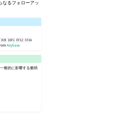
さらなるフォローアッ
D
3CB
1DF1
EF12
CF2A
 from
Keybase
.
トで一般的に影響する脆弱