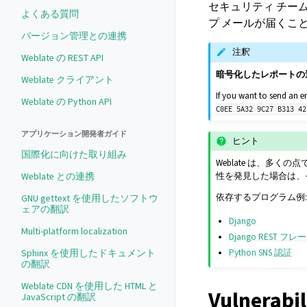
セキュリティ チー
よくある質問
プ メールが届くこ
バージョン管理との連携
注釈
Weblate の REST API
暗号化したレポートの
Weblate クライアント
If you want to send an e
Weblate の Python API
C0EE
5A32
9C27
B313
42
アプリケーション開発者ガイド
ヒント
国際化に向けた取り組み
Weblate は、多
Weblate との連携
性を発見した場合は、
依存するプログラム例
GNU gettext を使用したソフトウ
ェアの翻訳
Django
Multi-platform localization
Django REST フ
Sphinx を使用したドキュメント
Python SNS 認証
の翻訳
Weblate CDN を使用した HTML と
Vulnerabil
JavaScript の翻訳