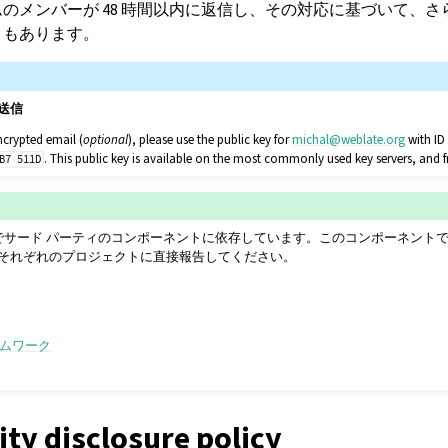
ムのメンバーが 48 時間以内に返信し、その対応に基づいて、
ともあります。
送信
ncrypted email (
optional
), please use the public key for
michal
@
weblate
.
org
with I
. This public key is available on the most commonly used key servers, and
B7
511D
くの点でサード パーティのコンポーネントに依存しています。このコンポーネン
それぞれのプロジェクトに直接報告してください。
:
レームワーク
ity disclosure policy