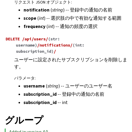
リクエスト JSON オブジェクト
:
notification
(
string
) -- 登録中の通知の名前
scope
(
int
) -- 選択肢の中で有効な通知する範囲
frequency
(
int
) -- 通知の頻度の選択
DELETE
/api/users/
(
str:
username
)
/notifications/
(
int:
subscription_id
)
/
ユーザーに設定されたサブスクリプションを削除しま
す。
パラメータ
:
username
(
string
) -- ユーザーのユーザー名
subscription_id
-- 登録中の通知の名前
subscription_id
-- int
グループ
Added in version 4.0.