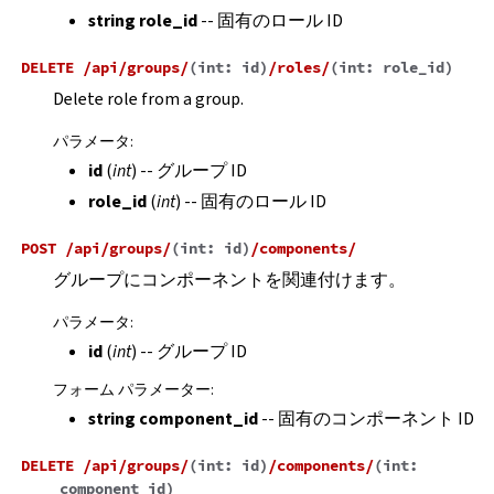
string role_id
-- 固有のロール ID
DELETE
/api/groups/
(
int:
id
)
/roles/
(
int:
role_id
)
Delete role from a group.
パラメータ
:
id
(
int
) -- グループ ID
role_id
(
int
) -- 固有のロール ID
POST
/api/groups/
(
int:
id
)
/components/
グループにコンポーネントを関連付けます。
パラメータ
:
id
(
int
) -- グループ ID
フォーム パラメーター
:
string component_id
-- 固有のコンポーネント ID
DELETE
/api/groups/
(
int:
id
)
/components/
(
int:
component_id
)