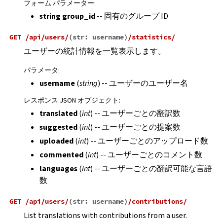
フォーム パラメーター
:
string group_id
-- 固有のグループ ID
GET
/api/users/
(
str:
username
)
/statistics/
ユーザーの統計情報を一覧表示します。
パラメータ
:
username
(
string
) -- ユーザーのユーザー名
レスポンス JSON オブジェクト
:
translated
(
int
) -- ユーザーごとの翻訳数
suggested
(
int
) -- ユーザーごとの提案数
uploaded
(
int
) -- ユーザーごとのアップロード数
commented
(
int
) -- ユーザーごとのコメント数
languages
(
int
) -- ユーザーごとの翻訳可能な言語
数
GET
/api/users/
(
str:
username
)
/contributions/
List translations with contributions from a user.