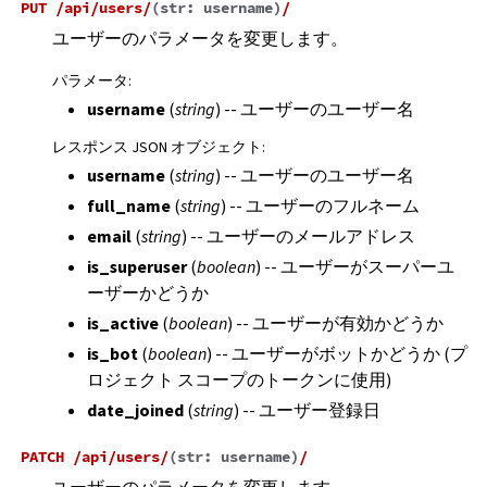
PUT
/api/users/
(
str:
username
)
/
ユーザーのパラメータを変更します。
パラメータ
:
username
(
string
) -- ユーザーのユーザー名
レスポンス JSON オブジェクト
:
username
(
string
) -- ユーザーのユーザー名
full_name
(
string
) -- ユーザーのフルネーム
email
(
string
) -- ユーザーのメールアドレス
is_superuser
(
boolean
) -- ユーザーがスーパーユ
ーザーかどうか
is_active
(
boolean
) -- ユーザーが有効かどうか
is_bot
(
boolean
) -- ユーザーがボットかどうか (プ
ロジェクト スコープのトークンに使用)
date_joined
(
string
) -- ユーザー登録日
PATCH
/api/users/
(
str:
username
)
/