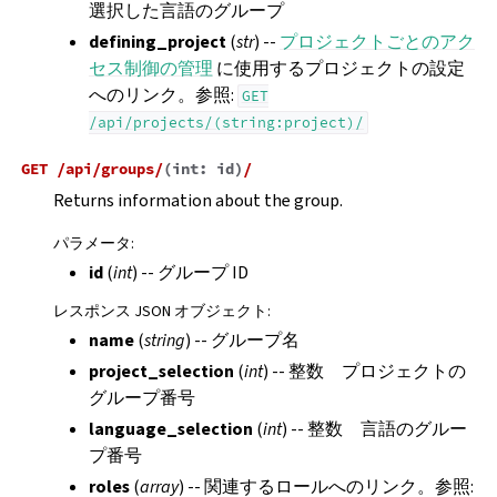
選択した言語のグループ
defining_project
(
str
) --
プロジェクトごとのアク
セス制御の管理
に使用するプロジェクトの設定
へのリンク。参照:
GET
/api/projects/(string:project)/
GET
/api/groups/
(
int:
id
)
/
Returns information about the group.
パラメータ
:
id
(
int
) -- グループ ID
レスポンス JSON オブジェクト
:
name
(
string
) -- グループ名
project_selection
(
int
) -- 整数 プロジェクトの
グループ番号
language_selection
(
int
) -- 整数 言語のグルー
プ番号
roles
(
array
) -- 関連するロールへのリンク。参照: