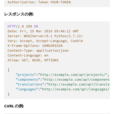
Authorization
:
Token YOUR-TOKEN
レスポンスの例:
HTTP
/
1.0
200
OK
Date
:
Fri, 25 Mar 2016 09:46:12 GMT
Server
:
WSGIServer/0.1 Python/2.7.11+
Vary
:
Accept, Accept-Language, Cookie
X-Frame-Options
:
SAMEORIGIN
Content-Type
:
application/json
Content-Language
:
en
Allow
:
GET, HEAD, OPTIONS
{
"projects"
:
"http://example.com/api/projects/"
,
"components"
:
"http://example.com/api/components/
"translations"
:
"http://example.com/api/translati
"languages"
:
"http://example.com/api/languages/"
}
CURL の例: