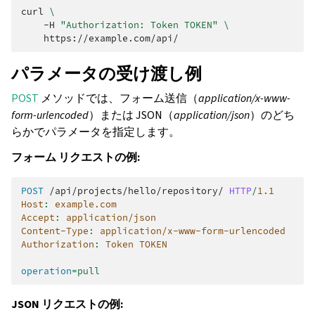
curl
\
-H
"Authorization: Token TOKEN"
\
パラメータの受け渡し例
POST
メソッドでは、フォーム送信（
application/x-www-
form-urlencoded
）または JSON（
application/json
）のどち
らかでパラメータを指定します。
フォーム リクエストの例:
POST
/api/projects/hello/repository/
HTTP
/
1.1
Host
:
example.com
Accept
:
application/json
Content-Type
:
application/x-www-form-urlencoded
Authorization
:
Token TOKEN
operation
=
pull
JSON リクエストの例: