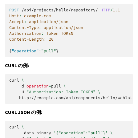
POST
/api/projects/hello/repository/
HTTP
/
1.1
Host
:
example.com
Accept
:
application/json
Content-Type
:
application/json
Authorization
:
Token TOKEN
Content-Length
:
20
{
"operation"
:
"pull"
}
CURL の例:
curl
\
-d
operation
=
pull
\
-H
"Authorization: Token TOKEN"
\
CURL JSON の例:
curl
\
--data-binary
'{"operation":"pull"}'
\