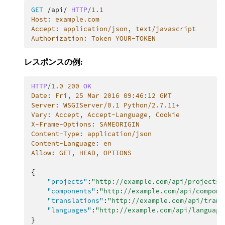
GET
/api/
HTTP
/
1.1
Host
:
example.com
Accept
:
application/json, text/javascript
Authorization
:
Token YOUR-TOKEN
レスポンスの例:
HTTP
/
1.0
200
OK
Date
:
Fri, 25 Mar 2016 09:46:12 GMT
Server
:
WSGIServer/0.1 Python/2.7.11+
Vary
:
Accept, Accept-Language, Cookie
X-Frame-Options
:
SAMEORIGIN
Content-Type
:
application/json
Content-Language
:
en
Allow
:
GET, HEAD, OPTIONS
{
"projects"
:
"http://example.com/api/projects/
"components"
:
"http://example.com/api/compone
"translations"
:
"http://example.com/api/trans
"languages"
:
"http://example.com/api/language
}