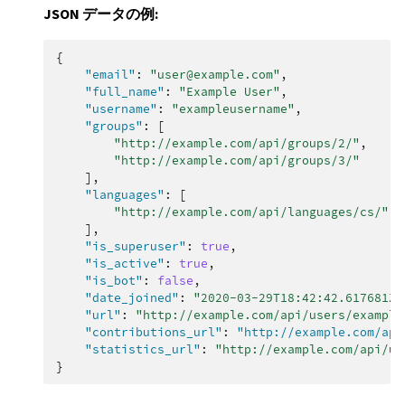
JSON データの例:
{
"email"
:
"user@example.com"
,
"full_name"
:
"Example User"
,
"username"
:
"exampleusername"
,
"groups"
:
[
"http://example.com/api/groups/2/"
,
"http://example.com/api/groups/3/"
],
"languages"
:
[
"http://example.com/api/languages/cs/"
,
],
"is_superuser"
:
true
,
"is_active"
:
true
,
"is_bot"
:
false
,
"date_joined"
:
"2020-03-29T18:42:42.617681Z"
"url"
:
"http://example.com/api/users/example
"contributions_url"
:
"http://example.com/api
"statistics_url"
:
"http://example.com/api/us
}