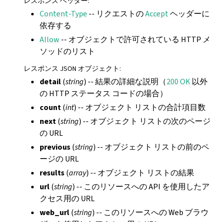
レスポンス ヘッダー
:
Content-Type
-- リクエストの
Accept
ヘッダーに
依存する
Allow
-- オブジェクトで許可されている HTTP メ
ソッドのリスト
レスポンス JSON オブジェクト
:
detail
(
string
) -- 結果の詳細な説明（
200 OK
以外
の HTTP ステータス コードの場合）
count
(
int
) -- オブジェクト リストの合計項目数
next
(
string
) -- オブジェクト リストの次のページ
の URL
previous
(
string
) -- オブジェクト リストの前のペ
ージの URL
results
(
array
) -- オブジェクト リストの結果
url
(
string
) -- このリソースへの API を使用したア
クセス用の URL
web_url
(
string
) -- このリソースへの Web ブラウ