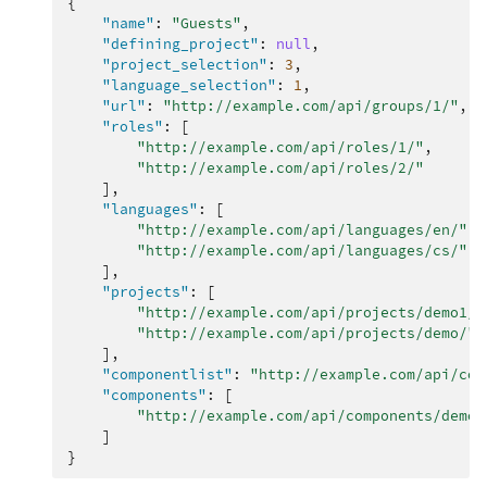
{
"name"
:
"Guests"
,
"defining_project"
:
null
,
"project_selection"
:
3
,
"language_selection"
:
1
,
"url"
:
"http://example.com/api/groups/1/"
,
"roles"
:
[
"http://example.com/api/roles/1/"
,
"http://example.com/api/roles/2/"
],
"languages"
:
[
"http://example.com/api/languages/en/"
,
"http://example.com/api/languages/cs/"
,
],
"projects"
:
[
"http://example.com/api/projects/demo1/"
"http://example.com/api/projects/demo/"
],
"componentlist"
:
"http://example.com/api/com
"components"
:
[
"http://example.com/api/components/demo/
]
}