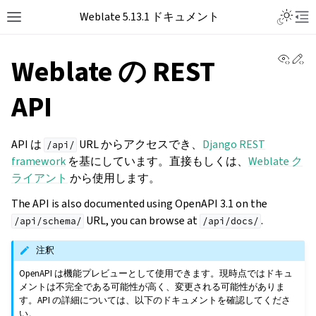
Toggle L
Weblate 5.13.1 ドキュメント
Toggle site navigation sidebar
Tog
View 
Ed
Weblate の REST
API
API は
URL からアクセスでき、
Django REST
/api/
framework
を基にしています。直接もしくは、
Weblate ク
ライアント
から使用します。
The API is also documented using OpenAPI 3.1 on the
URL, you can browse at
.
/api/schema/
/api/docs/
注釈
OpenAPI は機能プレビューとして使用できます。現時点ではドキュ
メントは不完全である可能性が高く、変更される可能性がありま
す。API の詳細については、以下のドキュメントを確認してくださ
い。