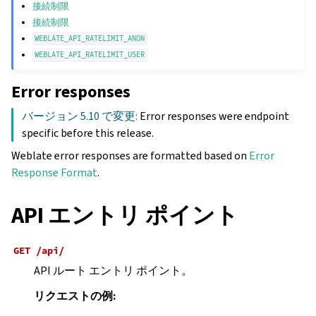
接続制限
接続制限
WEBLATE_API_RATELIMIT_ANON
WEBLATE_API_RATELIMIT_USER
Error responses
バージョン 5.10 で変更:
Error responses were endpoint
specific before this release.
Weblate error responses are formatted based on
Error
Response Format
.
API エントリ ポイント
GET
/api/
API ルート エントリ ポイント。
リクエストの例: