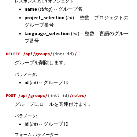
レスポンス JSON オブジェクト
:
name
(
string
) -- グループ名
project_selection
(
int
) -- 整数 プロジェクトの
グループ番号
language_selection
(
int
) -- 整数 言語のグルー
プ番号
DELETE
/api/groups/
(
int:
id
)
/
グループを削除します。
パラメータ
:
id
(
int
) -- グループ ID
POST
/api/groups/
(
int:
id
)
/roles/
グループにロールを関連付けます。
パラメータ
:
id
(
int
) -- グループ ID
フォーム パラメーター
: