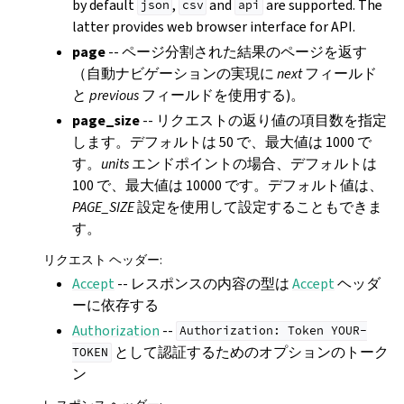
by default
,
and
are supported. The
json
csv
api
latter provides web browser interface for API.
page
-- ページ分割された結果のページを返す
（自動ナビゲーションの実現に
next
フィールド
と
previous
フィールドを使用する)。
page_size
-- リクエストの返り値の項目数を指定
します。デフォルトは 50 で、最大値は 1000 で
す。
units
エンドポイントの場合、デフォルトは
100 で、最大値は 10000 です。デフォルト値は、
PAGE_SIZE
設定を使用して設定することもできま
す。
リクエスト ヘッダー
:
ggle navigation of 導入方法
Accept
-- レスポンスの内容の型は
Accept
ヘッダ
ーに依存する
Authorization
--
Authorization:
Token
YOUR-
として認証するためのオプションのトーク
TOKEN
ン