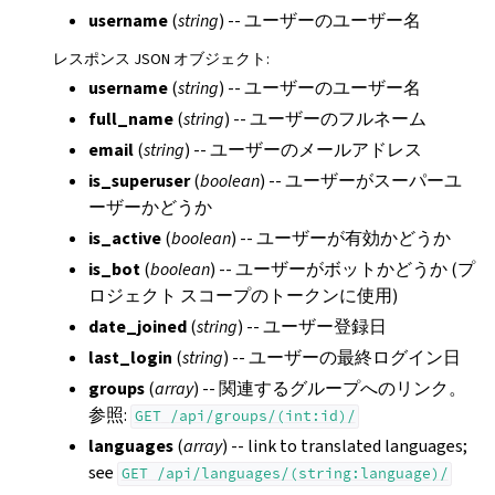
username
(
string
) -- ユーザーのユーザー名
レスポンス JSON オブジェクト
:
username
(
string
) -- ユーザーのユーザー名
full_name
(
string
) -- ユーザーのフルネーム
email
(
string
) -- ユーザーのメールアドレス
is_superuser
(
boolean
) -- ユーザーがスーパーユ
ーザーかどうか
is_active
(
boolean
) -- ユーザーが有効かどうか
is_bot
(
boolean
) -- ユーザーがボットかどうか (プ
ロジェクト スコープのトークンに使用)
date_joined
(
string
) -- ユーザー登録日
last_login
(
string
) -- ユーザーの最終ログイン日
groups
(
array
) -- 関連するグループへのリンク。
参照:
GET
/api/groups/(int:id)/
languages
(
array
) -- link to translated languages;
see
GET
/api/languages/(string:language)/