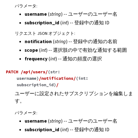
パラメータ
:
username
(
string
) -- ユーザーのユーザー名
subscription_id
(
int
) -- 登録中の通知 ID
リクエスト JSON オブジェクト
:
notification
(
string
) -- 登録中の通知の名前
scope
(
int
) -- 選択肢の中で有効な通知する範囲
frequency
(
int
) -- 通知の頻度の選択
PATCH
/api/users/
(
str:
username
)
/notifications/
(
int:
subscription_id
)
/
ユーザーに設定されたサブスクリプションを編集しま
す。
パラメータ
:
username
(
string
) -- ユーザーのユーザー名
subscription_id
(
int
) -- 登録中の通知 ID