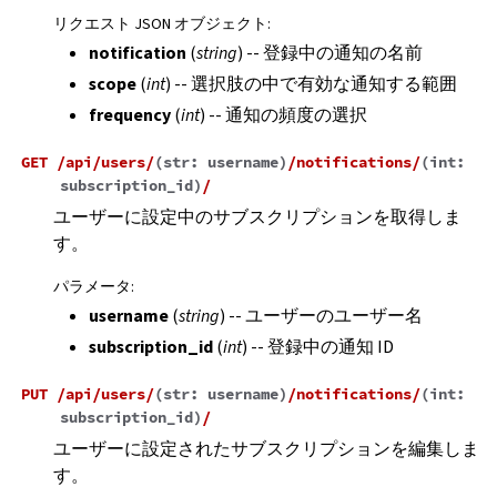
リクエスト JSON オブジェクト
:
notification
(
string
) -- 登録中の通知の名前
scope
(
int
) -- 選択肢の中で有効な通知する範囲
frequency
(
int
) -- 通知の頻度の選択
GET
/api/users/
(
str:
username
)
/notifications/
(
int:
subscription_id
)
/
ユーザーに設定中のサブスクリプションを取得しま
す。
パラメータ
:
username
(
string
) -- ユーザーのユーザー名
subscription_id
(
int
) -- 登録中の通知 ID
PUT
/api/users/
(
str:
username
)
/notifications/
(
int:
subscription_id
)
/
ユーザーに設定されたサブスクリプションを編集しま
す。