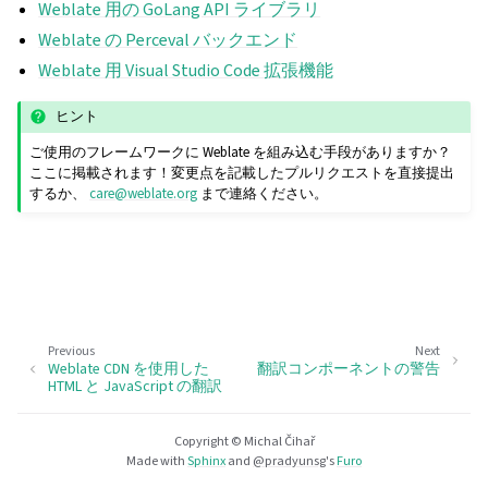
Weblate 用の GoLang API ライブラリ
Weblate の Perceval バックエンド
Weblate 用 Visual Studio Code 拡張機能
ヒント
ご使用のフレームワークに Weblate を組み込む手段がありますか？
ここに掲載されます！変更点を記載したプルリクエストを直接提出
するか、
care
@
weblate
.
org
まで連絡ください。
Previous
Next
Weblate CDN を使用した
翻訳コンポーネントの警告
HTML と JavaScript の翻訳
Copyright © Michal Čihař
Made with
Sphinx
and
@pradyunsg
's
Furo