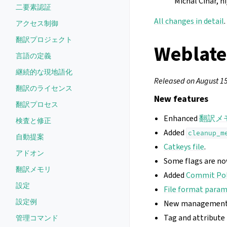
Michal Čihař, ni
二要素認証
All changes in detail
.
アクセス制御
翻訳プロジェクト
Weblate
言語の定義
継続的な現地語化
Released on August 15
翻訳のライセンス
New features
翻訳プロセス
Enhanced
翻訳メ
検査と修正
Added
cleanup_m
自動提案
Catkeys file
.
アドオン
Some flags are now
翻訳メモリ
Added
Commit Pol
設定
File format para
設定例
New managemen
Tag and attribut
管理コマンド