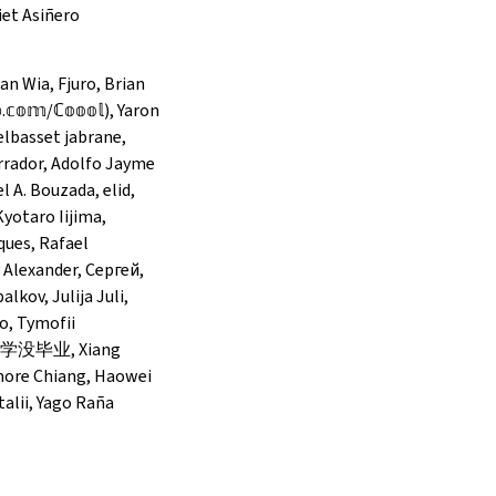
iet Asiñero
an Wia, Fjuro, Brian
𝕠𝕞/ℂ𝕠𝕠𝕠𝕝), Yaron
elbasset jabrane,
errador, Adolfo Jayme
 A. Bouzada, elid,
Kyotaro Iijima,
ques, Rafael
 Alexander, Сергей,
lkov, Julija Juli,
o, Tymofii
, 大学没毕业, Xiang
more Chiang, Haowei
alii, Yago Raña