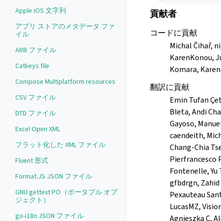
Apple iOS 文字列
貢献者
アプリ ストアのメタデータ ファ
コードに貢献
イル
Michal Čihař, nijel, michael-s
ARB ファイル
KarenKonou, Ju
Catkeys file
Komara, Karen 
Compose Multiplatform resources
翻訳に貢献
CSV ファイル
Emin Tufan Çe
Bleta, Andi Ch
DTD ファイル
Gayoso, Manuela
Excel Open XML
caendeith, Mich
フラット化した XML ファイル
Chang-Chia Tse
Pierfrancesco
Fluent 形式
Fontenelle, Yu 
Format.JS JSON ファイル
gfbdrgn, Zahid
GNU gettext PO（ポータブル オブ
Pexauteau Santa
ジェクト）
LucasMZ, Visio
go-i18n JSON ファイル
Agnieszka C, A