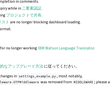
mpletion in comments.
piry while in
二要素認証
.
sing
プロジェクトで共有
.
リスト
are no longer blocking dashboard loading.
format.
for no longer working
IBM Watson Language Translator
.
的なアップグレード方法
に従ってください。
 changes in
, most notably,
settings_example.py
was removed from
; please 
leware.OTPMiddleware
MIDDLEWARE