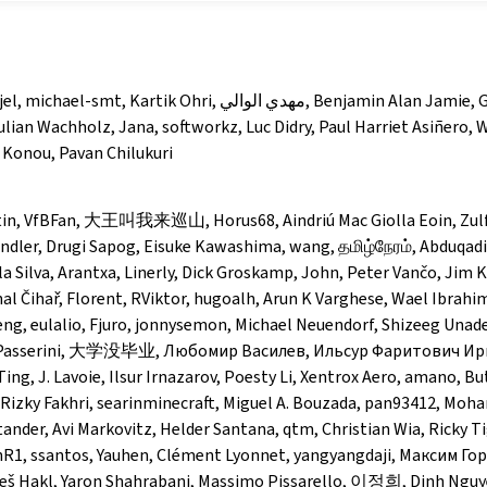
mt, Kartik Ohri, مهدي الوالي, Benjamin Alan Jamie, Gersona,
lian Wachholz, Jana, softworkz, Luc Didry, Paul Harriet Asiñero, 
Konou, Pavan Chilukuri
tin, VfBFan, 大王叫我来巡山, Horus68, Aindriú Mac Giolla Eoin, Zulfa
andler, Drugi Sapog, Eisuke Kawashima, wang, தமிழ்நேரம், Abduqadi
 Silva, Arantxa, Linerly, Dick Groskamp, John, Peter Vančo, Jim K
al Čihař, Florent, RViktor, hugoalh, Arun K Varghese, Wael Ibrahi
ng, eulalio, Fjuro, jonnysemon, Michael Neuendorf, Shizeeg Unade
 Passerini, 大学没毕业, Любомир Василев, Ильсур Фаритович Ирн
Ting, J. Lavoie, Ilsur Irnazarov, Poesty Li, Xentrox Aero, amano, Bu
 Rizky Fakhri, searinminecraft, Miguel A. Bouzada, pan93412, Moh
nder, Avi Markovitz, Helder Santana, qtm, Christian Wia, Ricky Ti
nR1, ssantos, Yauhen, Clément Lyonnet, yangyangdaji, Максим Гор
leš Hakl, Yaron Shahrabani, Massimo Pissarello, 이정희, Dinh Nguy