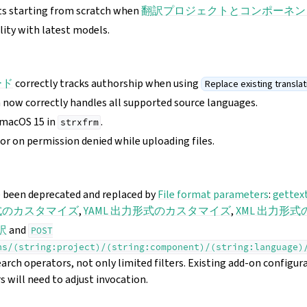
s starting from scratch when
翻訳プロジェクトとコンポーネン
ity with latest models.
ード
correctly tracks authorship when using
Replace existing translati
 now correctly handles all supported source languages.
 macOS 15 in
.
strxfrm
ror on permission denied while uploading files.
 been deprecated and replaced by
File format parameters
:
gett
形式のカスタマイズ
,
YAML 出力形式のカスタマイズ
,
XML 出力形
訳
and
POST
ns/(string:project)/(string:component)/(string:language)
arch operators, not only limited filters. Existing add-on configur
s will need to adjust invocation.