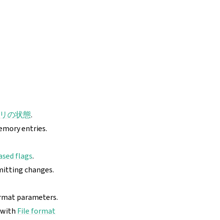
リの状態
.
mory entries.
ased flags
.
mitting changes.
format parameters.
with
File format