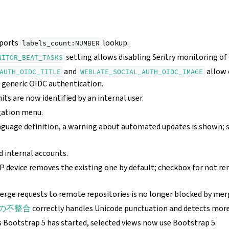
ports
lookup.
labels_count:NUMBER
setting allows disabling Sentry monitoring of 
NITOR_BEAT_TASKS
and
allow 
AUTH_OIDC_TITLE
WEBLATE_SOCIAL_AUTH_OIDC_IMAGE
 generic OIDC authentication.
s are now identified by an internal user.
gation menu.
nguage definition, a warning about automated updates is shown; 
d internal accounts.
 device removes the existing one by default; checkbox for not r
erge requests to remote repositories is no longer blocked by merg
xt の不整合
correctly handles Unicode punctuation and detects more
 Bootstrap 5 has started, selected views now use Bootstrap 5.