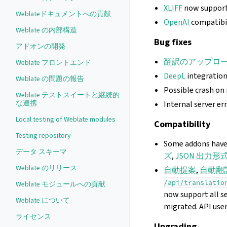
XLIFF
now support
Weblateドキュメントへの貢献
OpenAI
compatibil
Weblate の内部構造
Bug fixes
アドオンの開発
翻訳のアップロ
Weblate フロントエンド
DeepL
integration
Weblate の問題の報告
Possible crash on
Weblate テストスイートと継続的
な連携
Internal server er
Local testing of Weblate modules
Compatibility
Testing repository
Some addons have
データ スキーマ
ズ
,
JSON 出力
Weblate のリリース
自動提案
,
自動翻
/api/translatio
Weblate モジュールへの貢献
now support all se
Weblate について
migrated. API user
ライセンス
Upgrading