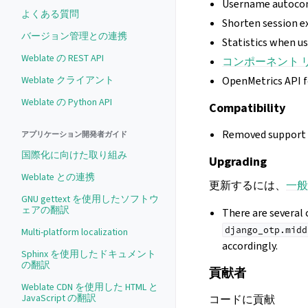
Username autoco
よくある質問
Shorten session ex
バージョン管理との連携
Statistics when u
Weblate の REST API
コンポーネント 
Weblate クライアント
OpenMetrics API 
Weblate の Python API
Compatibility
Removed support 
アプリケーション開発者ガイド
国際化に向けた取り組み
Upgrading
Weblate との連携
更新するには、
一般
GNU gettext を使用したソフトウ
ェアの翻訳
There are several
django_otp.midd
Multi-platform localization
accordingly.
Sphinx を使用したドキュメント
の翻訳
貢献者
Weblate CDN を使用した HTML と
JavaScript の翻訳
コードに貢献