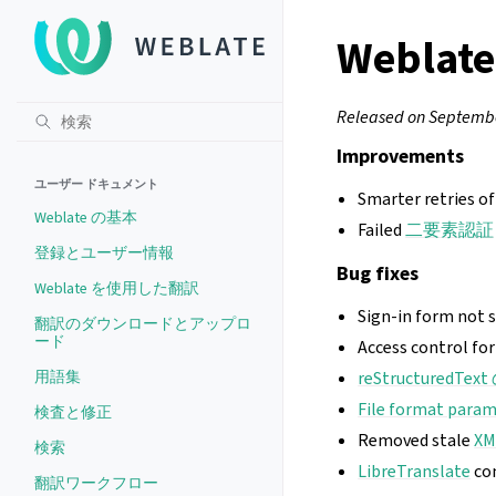
Weblate
Released on Septembe
Improvements
ユーザー ドキュメント
Smarter retries o
Weblate の基本
Failed
二要素認証
登録とユーザー情報
Bug fixes
Weblate を使用した翻訳
Sign-in form not 
翻訳のダウンロードとアップロ
ード
Access control fo
用語集
reStructuredTe
File format para
検査と修正
Removed stale
X
検索
LibreTranslate
com
翻訳ワークフロー