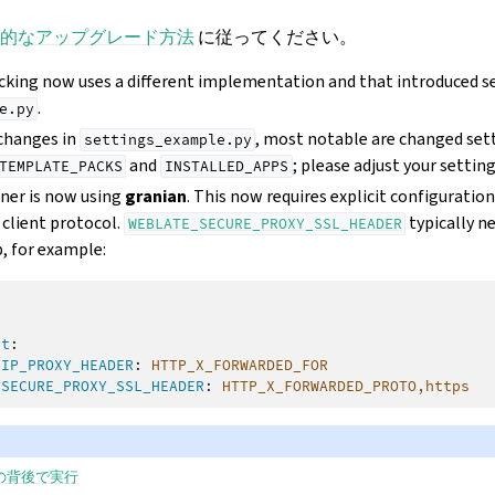
的なアップグレード方法
に従ってください。
ocking now uses a different implementation and that introduced s
.
e.py
 changes in
, most notable are changed set
settings_example.py
and
; please adjust your setting
TEMPLATE_PACKS
INSTALLED_APPS
ner is now using
granian
. This now requires explicit configuratio
 client protocol.
typically n
WEBLATE_SECURE_PROXY_SSL_HEADER
p, for example:
nt
:
_IP_PROXY_HEADER
:
HTTP_X_FORWARDED_FOR
_SECURE_PROXY_SSL_HEADER
:
HTTP_X_FORWARDED_PROTO,https
の背後で実行