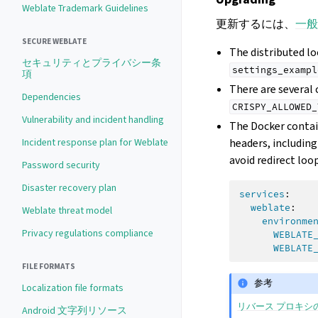
Weblate Trademark Guidelines
更新するには、
一般
SECURE WEBLATE
The distributed l
セキュリティとプライバシー条
settings_exampl
項
There are several
Dependencies
CRISPY_ALLOWED_
Vulnerability and incident handling
The Docker contai
Incident response plan for Weblate
headers, including
avoid redirect loo
Password security
Disaster recovery plan
services
:
weblate
:
Weblate threat model
environme
Privacy regulations compliance
WEBLATE
WEBLATE
FILE FORMATS
参考
Localization file formats
リバース プロキシ
Android 文字列リソース