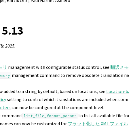
jel, Kartik Ohri, Paul Harriet Asiñero
 5.13
th 2025.
モリ
management with configurable status control, see
翻訳メモ
management command to remove obsolete translation me
emory
 added to a string by default, based on locations; see
Location-b
icy
setting to control which translations are included when com
meters
can now be configured at the component level.
t command
to list all available file 
list_file_format_params
e names can now be customized for
フラット化した XML ファイル