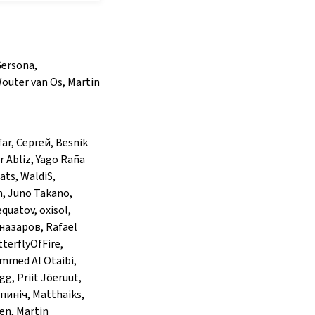
Wouter van Os, Martin
r, Сергей, Besnik
r Abliz, Yago Raña
ats, WaldiS,
m, Juno Takano,
quatov, oxisol,
азаров, Rafael
tterflyOfFire,
ammed Al Otaibi,
gg, Priit Jõerüüt,
пиніч, Matthaiks,
en, Martin