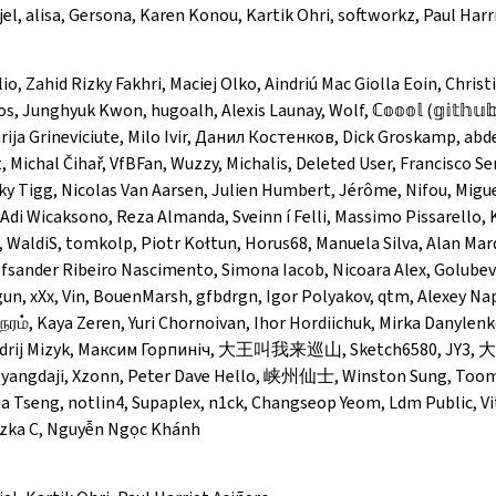
ijel, alisa, Gersona, Karen Konou, Kartik Ohri, softworkz, Paul Harr
io, Zahid Rizky Fakhri, Maciej Olko, Aindriú Mac Giolla Eoin, Christi
, Junghyuk Kwon, hugoalh, Alexis Launay, Wolf, ℂ𝕠𝕠𝕠𝕝 (𝕘𝕚𝕥𝕙𝕦𝕓.
rija Grineviciute, Milo Ivir, Данил Костенков, Dick Groskamp, abd
t, Michal Čihař, VfBFan, Wuzzy, Michalis, Deleted User, Francisco S
ky Tigg, Nicolas Van Aarsen, Julien Humbert, Jérôme, Nifou, Miguel
 Adi Wicaksono, Reza Almanda, Sveinn í Felli, Massimo Pissarello, 
ldiS, tomkolp, Piotr Kołtun, Horus68, Manuela Silva, Alan Mar
efsander Ribeiro Nascimento, Simona Iacob, Nicoara Alex, Golubev
un, xXx, Vin, BouenMarsh, gfbdrgn, Igor Polyakov, qtm, Alexey Napa
ேரம், Kaya Zeren, Yuri Chornoivan, Ihor Hordiichuk, Mirka Danylenk
Andrij Mizyk, Максим Горпиніч, 大王叫我来巡山, Sketch6580, JY3
gyangdaji, Xzonn, Peter Dave Hello, 峡州仙士, Winston Sung, Too
a Tseng, notlin4, Supaplex, n1ck, Changseop Yeom, Ldm Public, Vit
szka C, Nguyễn Ngọc Khánh