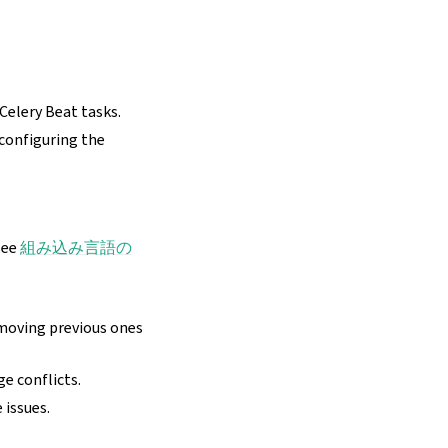
Celery Beat tasks.
configuring the
see
組み込み言語の
emoving previous ones
e conflicts.
 issues.