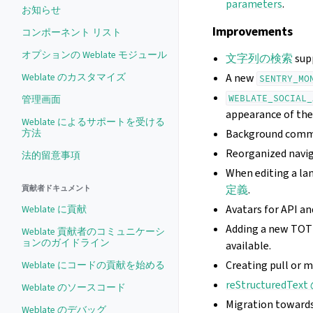
parameters
.
お知らせ
Improvements
コンポーネント リスト
オプションの Weblate モジュール
文字列の検索
sup
Weblate のカスタマイズ
A new
SENTRY_MO
WEBLATE_SOCIAL_
管理画面
appearance of the
Weblate によるサポートを受ける
方法
Background commit
Reorganized navi
法的留意事項
When editing a la
定義
.
貢献者ドキュメント
Avatars for API an
Weblate に貢献
Adding a new TOTP
Weblate 貢献者のコミュニケーシ
ョンのガイドライン
available.
Creating pull or m
Weblate にコードの貢献を始める
reStructuredTe
Weblate のソースコード
Migration towards
Weblate のデバッグ