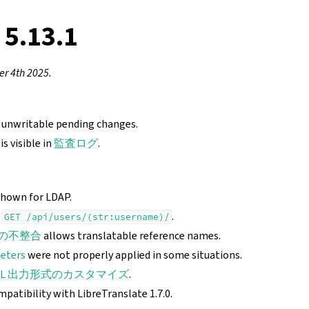
 5.13.1
r 4th 2025.
f unwritable pending changes.
is visible in
監査ログ
.
shown for LDAP.
r
.
GET
/api/users/(str:username)/
xt の不整合
allows translatable reference names.
meters
were not properly applied in some situations.
ML 出力形式のカスタマイズ
.
patibility with LibreTranslate 1.7.0.