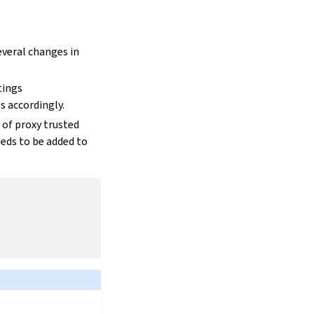
everal changes in
tings
s accordingly.
n of proxy trusted
eeds to be added to