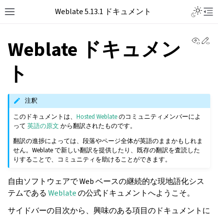
Toggle L
Weblate 5.13.1 ドキュメント
Toggle site navigation sidebar
Tog
View 
Ed
Weblate ドキュメン
ト
注釈
このドキュメントは、
Hosted Weblate
のコミュニティメンバーによ
って
英語の原文
から翻訳されたものです。
翻訳の進捗によっては、段落やページ全体が英語のままかもしれま
せん。Weblate で新しい翻訳を提供したり、既存の翻訳を査読した
りすることで、コミュニティを助けることができます。
自由ソフトウェアで Web ベースの継続的な現地語化シス
テムである
Weblate
の公式ドキュメントへようこそ。
サイドバーの目次から、興味のある項目のドキュメントに