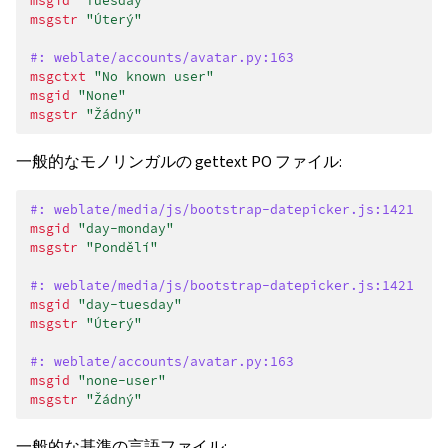
msgid
"Tuesday"
msgstr
"Úterý"
#: weblate/accounts/avatar.py:163
msgctxt
"No known user"
msgid
"None"
msgstr
"Žádný"
一般的なモノリンガルの gettext PO ファイル:
#: weblate/media/js/bootstrap-datepicker.js:1421
msgid
"day-monday"
msgstr
"Pondělí"
#: weblate/media/js/bootstrap-datepicker.js:1421
msgid
"day-tuesday"
msgstr
"Úterý"
#: weblate/accounts/avatar.py:163
msgid
"none-user"
msgstr
"Žádný"
一般的な基準の言語ファイル: