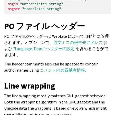
msgid
"untranslated-string"
msgstr
"translated-string"
PO ファイル ヘッダー
PO ファイルのヘッダーは Weblate によって自動的に管理
されます。オプションで、
原文ミスの報告先アドレス
お
よび
"Language-Team" ヘッダーの設定
を含めることがで
きます。
The header comments also can be updated to contain
author names using
コメント内の貢献者情報
.
ggle navigation of 導入方法
Line wrapping
The line wrapping mostly matches GNU gettext behavior.
Both the wrapping algorithm in the GNU gettext and the
Unicode data the wrapping is based on evolve which might
cause differences in some corner cases.