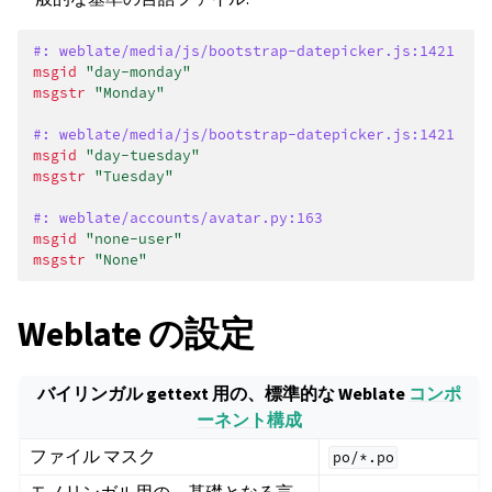
#: weblate/media/js/bootstrap-datepicker.js:1421
msgid
"day-monday"
msgstr
"Monday"
#: weblate/media/js/bootstrap-datepicker.js:1421
msgid
"day-tuesday"
msgstr
"Tuesday"
#: weblate/accounts/avatar.py:163
msgid
"none-user"
msgstr
"None"
Weblate の設定
バイリンガル gettext 用の、標準的な Weblate
コンポ
ーネント構成
ファイル マスク
po/*.po