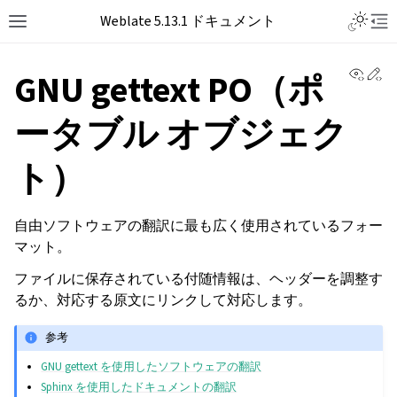
Toggle L
Weblate 5.13.1 ドキュメント
Toggle site navigation sidebar
Tog
View 
Ed
GNU gettext PO（ポ
ータブル オブジェク
ト）
自由ソフトウェアの翻訳に最も広く使用されているフォー
マット。
ファイルに保存されている付随情報は、ヘッダーを調整す
るか、対応する原文にリンクして対応します。
参考
GNU gettext を使用したソフトウェアの翻訳
Sphinx を使用したドキュメントの翻訳