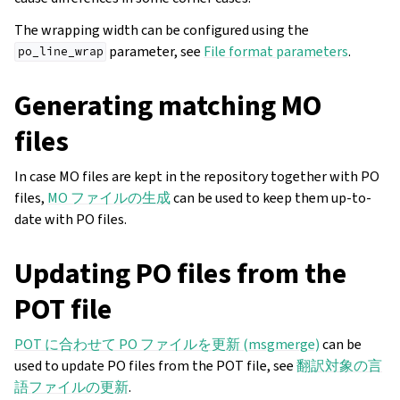
The wrapping width can be configured using the
parameter, see
File format parameters
.
po_line_wrap
Generating matching MO
files
In case MO files are kept in the repository together with PO
files,
MO ファイルの生成
can be used to keep them up-to-
date with PO files.
Updating PO files from the
POT file
POT に合わせて PO ファイルを更新 (msgmerge)
can be
used to update PO files from the POT file, see
翻訳対象の言
語ファイルの更新
.