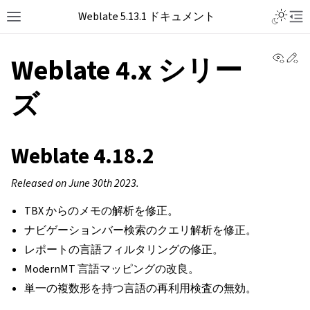
Toggle L
Weblate 5.13.1 ドキュメント
Toggle site navigation sidebar
Tog
View 
Ed
Weblate 4.x シリー
ズ
Weblate 4.18.2
Released on June 30th 2023.
TBX からのメモの解析を修正。
ナビゲーションバー検索のクエリ解析を修正。
レポートの言語フィルタリングの修正。
ModernMT 言語マッピングの改良。
単一の複数形を持つ言語の再利用検査の無効。