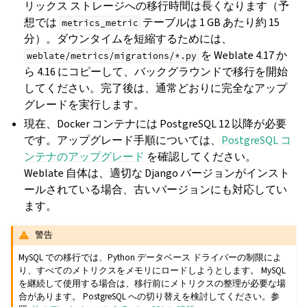
リックス ストレージへの移行時間は長くなります（予
想では
テーブルは 1 GB あたり約 15
metrics_metric
分）。ダウンタイムを短縮するためには、
を Weblate 4.17 か
weblate/metrics/migrations/*.py
ら 4.16 にコピーして、バックグラウンドで移行を開始
してください。完了後は、通常どおりに完全なアップ
グレードを実行します。
現在、Docker コンテナには PostgreSQL 12 以降が必要
です。アップグレード手順については、
PostgreSQL コ
ンテナのアップグレード
を確認してください。
Weblate 自体は、適切な Django バージョンがインスト
ールされている場合、古いバージョンにも対応してい
ます。
警告
MySQL での移行では、Python データベース ドライバーの制限によ
り、すべてのメトリクスをメモリにロードしようとします。 MySQL
を継続して使用する場合は、移行前にメトリクスの整理が必要な場
合があります。 PostgreSQL への切り替えを検討してください。参