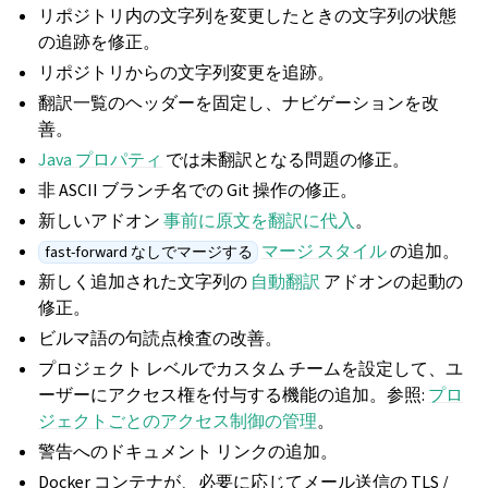
リポジトリ内の文字列を変更したときの文字列の状態
の追跡を修正。
リポジトリからの文字列変更を追跡。
翻訳一覧のヘッダーを固定し、ナビゲーションを改
善。
Java プロパティ
では未翻訳となる問題の修正。
非 ASCII ブランチ名での Git 操作の修正。
新しいアドオン
事前に原文を翻訳に代入
。
マージ スタイル
の追加。
fast-forward なしでマージする
新しく追加された文字列の
自動翻訳
アドオンの起動の
修正。
ビルマ語の句読点検査の改善。
プロジェクト レベルでカスタム チームを設定して、ユ
ーザーにアクセス権を付与する機能の追加。参照:
プロ
ジェクトごとのアクセス制御の管理
。
警告へのドキュメント リンクの追加。
Docker コンテナが、必要に応じてメール送信の TLS /