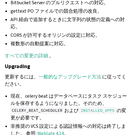
Bitbucket Server のプルリクエストへの対応。
gettext PO ファイルでの競合処理の改良。
API 経由で追加するときに文字列の状態の定義への対
応。
CORS が許可するオリジンの設定に対応。
複数形の自動提案に対応。
すべての変更の詳細
。
Upgrading
更新するには、
一般的なアップグレード方法
に従ってく
ださい。
現在、celery beat はデータベースにタスク スケジュー
ルを保存するようになりました。そのため、
および
の変
CELERY_BEAT_SCHEDULER
INSTALLED_APPS
更が必要です。
非推奨の VCS 設定による認証情報への対応は終了しま
した。 参照:
Weblate 4.14
。