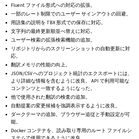
Fluent ファイル形式への対応の拡張。
一部のレート制限でのユーザー サインアウトの回避。
用語集の説明を TBX 形式での保存に対応。
文字列の最終更新順並べ替えに対応。
ユーザー検索の拡張検索機能の追加。
リポジトリからのスクリーンショットの自動更新に対
応。
翻訳メモリの性能の向上。
JSON/CSV へのプロジェクト統計のエクスポートには、
より詳細な情報を含むように改良。 API で利用可能な
コンテンツと一致するようになった。
ggle navigation of 導入方法
他で使用された翻訳の検査の追加。
自動提案の変更候補を強調表示するように改良。
ダークテーマの追加。ブラウザー追従と手動設定が可
能。
Docker コンテナを、読み取り専用のルート ファイルシ
ステムで使用できるように改良。