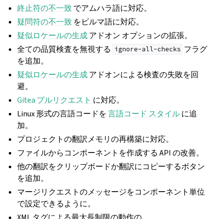
終止符の不一致
でアムハラ語に対応。
疑問符の不一致
をビルマ語に対応。
疑似ロケールの生成
アドオン オプションの拡張。
全ての品質検査を無視する
フラグ
ignore-all-checks
を追加。
疑似ロケールの生成
アドオンによる検査の失敗を回
避。
Gitea プルリクエスト
に対応。
Linux 形式の言語コードを
言語コード スタイル
に追
加。
プロジェクトの翻訳メモリの再構築に対応。
ファイルからコンポーネントを作成する API の改善。
他の翻訳をクリップボードか翻訳にコピーするボタン
を追加。
マージリクエストのメッセージをコンポーネント単位
で設定できるように。
XML タグによる最大長制限の動作の。