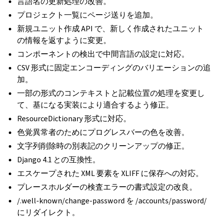
言語名の更新処理の改善。
プロジェクト一覧にページ送りを追加。
新規ユニット作成 API で、新しく作成されたユニット
の情報を返すように変更。
コンポーネントの検出で中間言語の設定に対応。
CSV 形式に固定エンコーディングのバリエーションの追
加。
一部の形式のコンテキストと記載位置の処理を変更し
て、基になる実装により適合するよう修正。
ResourceDictionary 形式に対応。
色覚異常者のためにプログレスバーの色を改善。
文字列削除時の別表記のクリーンアップの修正。
Django 4.1 との互換性。
エスケープされた XML 要素を XLIFF に保存への対応。
プレースホルダーの検査エラーの書式設定の改良。
/.well-known/change-password を /accounts/password/
にリダイレクト。