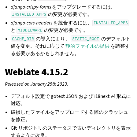
django-crispy-forms
をアップグレードするには、
の変更が必要です。
INSTALLED_APPS
django-cors-headers
を統合するには、
INSTALLED_APPS
と
の変更が必要です。
MIDDLEWARE
の導入により、
のデフォルト
CACHE_DIR
STATIC_ROOT
値を変更。それに応じて
静的ファイルの提供
を調整す
る必要があるかもしれません。
Weblate 4.15.2
Released on January 25th 2023.
デフォルト設定で gotext JSON および i18next v4 形式に
対応。
破損したファイルをアップロードする際のクラッシュ
を修正。
Git リポジトリのステータスで古いディレクトリを表示
するように改良。