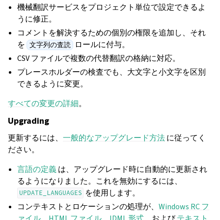
機械翻訳サービスをプロジェクト単位で設定できるよ
うに修正。
コメントを解決するための個別の権限を追加し、それ
を
ロールに付与。
文字列の査読
CSV ファイルで複数の代替翻訳の格納に対応。
プレースホルダーの検査でも、大文字と小文字を区別
できるように変更。
すべての変更の詳細
。
Upgrading
更新するには、
一般的なアップグレード方法
に従ってく
ださい。
言語の定義
は、アップグレード時に自動的に更新され
るようになりました。これを無効にするには、
を使用します。
UPDATE_LANGUAGES
コンテキストとロケーションの処理が、
Windows RC フ
ァイル
、
HTML ファイル
、
IDML 形式
、および
テキスト