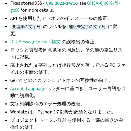
Fixes stored XSS -
CVE 2022-24710
, see
GHSA-6jp6-9rf9-
gc66
for more details.
API を使用したアドオンのインストールの修正。
のラベルを
に変
要編集の文字列
翻訳未完了の文字列
更。
ICU MessageFormat 構文
の誤検出の修正。
ロックと貢献者同意条項の同意は、その他の発生リス
トに記載。
廃止された文字列または複数形が欠落している PO ファ
イルの更新の修正。
Gerrit とのスカッシュ アドオンの互換性の向上。
Accept-Language
ヘッダーに基づき、ユーザー言語を自
動で初期化。
文字列削除時のエラー処理の改善。
Weblate は、Python 3.7 以降が必須となりました。
プロジェクト トークン認証を使用する一部の書き込み
操作の修正。