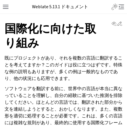
Toggle L
Weblate 5.13.1 ドキュメント
Toggle site navigation sidebar
Tog
View 
Ed
国際化に向けた取
り組み
既にプロジェクトがあり、それを複数の言語に翻訳するこ
とを考えてますか？このガイドは役に立つはずです。特殊
な例の説明もありますが、多くの例は一般的なものであ
り、他の状況にも応用できます。
ソフトウェアを翻訳する前に、世界中の言語が本当に異な
っていることを理解し、自分の経験に基づいた推測を排除
してください。ほとんどの言語では、翻訳された部分から
文を連結しようとすると、おかしくなります。また、複数
形を適切に処理することが必要です。これは、多くの言語
には複雑な規則があり、最終的に使用する国際化フレーム