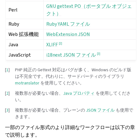
GNU gettext PO（ポータブル オブジェ
Perl
クト）
Ruby
Ruby YAML ファイル
Web 拡張機能
WebExtension JSON
Java
[
2
]
XLIFF
JavaScript
[
3
]
i18next JSON ファイル
[
1
]
PHP 純正の Gettext 対応はバグが多く、Windows のビルド版
は不完全です。代わりに、サードパーティのライブラリ
motranslator
を使用してください。
[
2
]
複数形が必要ない場合、
Java プロパティ
を使用してくださ
い。
[
3
]
複数形が必要ない場合、プレーンの
JSON ファイル
も使用で
きます。
一部のファイル形式のより詳細なワークフローは以下の章
で説明します。