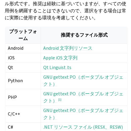
ル形式です。推奨は経験に基づいていますが、すべての使
用例を網羅することはできないので、選択をする場合は常
に実際に使用する環境を考慮してください。
プラットフォ
推奨するファイル形式
ーム
Android
Android 文字列リソース
iOS
Apple iOS 文字列
Qt
Qt Linguist .ts
GNU gettext PO（ポータブル オブジェ
Python
クト）
ggle navigation of 導入方法
GNU gettext PO（ポータブル オブジェ
PHP
[
1
]
クト）
GNU gettext PO（ポータブル オブジェ
C/C++
クト）
C#
.NET リソース ファイル (RESX、RESW)