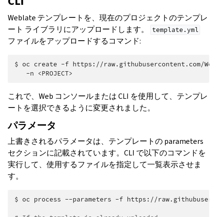
CLI
Weblate テンプレートを、現在のプロジェクトのテンプレ
ート ライブラリにアップロードします。
template.yml
ファイルをアップロードするコマンド:
$
oc
create
-f
https://raw.githubusercontent.com/Web
-n
これで、Web コンソールまたは CLI を使用して、テンプレ
ートを選択できるように変更されました。
パラメータ
上書きされるパラメータは、テンプレートの parameters
ggle navigation of 導入方法
セクションに記載されています。CLI で以下のコマンドを
実行して、使用するファイルを指定して一覧表示させま
す。
$
oc
process
--parameters
-f
https://raw.githubuserc