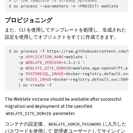
# If the template is already uploaded
$
oc
process
--parameters
-n
<PROJECT>
プロビジョニング
また、CLI を使用してテンプレートを処理し、生成された
設定を使用してオブジェクトをすぐに作成できます。
$
oc
process
-f
https://raw.githubusercontent.com/We
-p
APPLICATION_NAME
=
weblate
\
-p
WEBLATE_VERSION
=
4
.3.1-1
\
-p
WEBLATE_SITE_DOMAIN
=
weblate.app-openshift.exa
-p
POSTGRESQL_IMAGE
=
docker-registry.default.svc:
-p
REDIS_IMAGE
=
docker-registry.default.svc:5000/
|
oc
create
The Weblate instance should be available after successful
migration and deployment at the specified
parameter.
WEBLATE_SITE_DOMAIN
コンテナの設定後、
に入力した
WEBLATE_ADMIN_PASSWORD
パスワードを使用して
管理者
ユーザーとしてサインイン