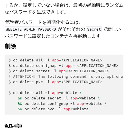
するか、設定していない場合は、最初の起動時にランダム
なパスワードを生成できます。
管理者
パスワードを初期化するには、
がそれぞれの
で新しい
WEBLATE_ADMIN_PASSWORD
Secret
パスワードに設定したコンテナを再起動します。
削除
$
oc
delete
all
-l
app
=
<APPLICATION_NAME>

$
oc
delete
configmap
-l
app
=
<APPLICATION_NAME>

$
oc
delete
secret
-l
app
=
# ATTENTION! The following command is only optional 
$
oc
delete
pvc
-l
app
=
<APPLICATION_NAME>

$
oc
delete
all
-l
app
=
weblate
\
&&
oc
delete
secret
-l
app
=
weblate
\
&&
oc
delete
configmap
-l
app
=
weblate
\
&&
oc
delete
pvc
-l
app
=