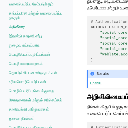
ஓபன்ஐடி அடிப்படையில
வலைபெயர்ப்பு மேம்படுத்தும்
ஃபெடோரா மற்றும் உபு
காப்புப்பிரதி மற்றும் வலைபெயர்ப்பு
நகரும்
# Authentication
அங்கீகார
AUTHENTICATION_B
"social_core
இரண்டு காரணி ஏற்பு
"social_core
"social_core
நுழைவு கட்டுப்பாடு
"social_core
"weblate.acc
மொழிபெயர்ப்பு திட்டங்கள்
)
மொழி வரையறைகள்
தொடர்ச்சியான உள்ளூராக்கல்
See also
உரிம மொழிபெயர்ப்புகள்
OpenID
மொழிபெயர்ப்பு செயல்முறை
அறிவிலிமையம் 
சோதனைகள் மற்றும் சரிசெய்தல்
நீங்கள் கிதுபில் ஒர
தானியங்கி பரிந்துரைகள்
வலைபெயர்ப்பு செய்யச
துணை நிரல்கள்
# Authentication
மொழிபெயர்ப்பு நினைவகம்