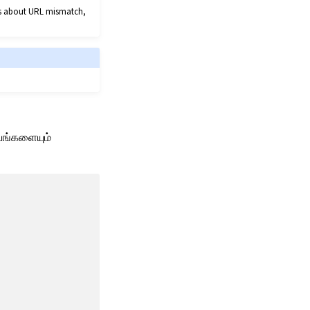
ors about URL mismatch,
யங்களையும்