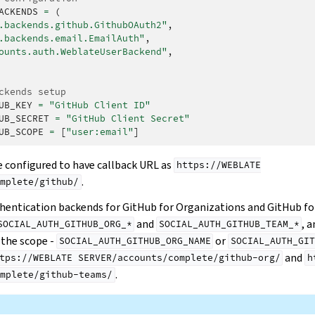
ACKENDS
=
(
.backends.github.GithubOAuth2"
,
.backends.email.EmailAuth"
,
ounts.auth.WeblateUserBackend"
,
ckends setup
UB_KEY
=
"GitHub Client ID"
UB_SECRET
=
"GitHub Client Secret"
UB_SCOPE
=
[
"user:email"
]
 configured to have callback URL as
https://WEBLATE
.
mplete/github/
thentication backends for GitHub for Organizations and GitHub fo
and
, 
SOCIAL_AUTH_GITHUB_ORG_*
SOCIAL_AUTH_GITHUB_TEAM_*
 the scope -
or
SOCIAL_AUTH_GITHUB_ORG_NAME
SOCIAL_AUTH_GIT
and
tps://WEBLATE
SERVER/accounts/complete/github-org/
h
.
mplete/github-teams/