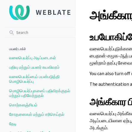
அங்கீகா
உபயோகிப்ப
வலைபெயர்ப்புடுக்கா
பயனர் டாக்ச்
பைதான்-சமூக-ஆத் பயன
வலைபெயர்ப்பு அடிப்படைகள்
மூன்றாம் தரப்பு சேவ
பதிவு மற்றும் பயனர் சுயவிவரம்
You can also turn off
வலைபெயர்ப்பைப் பயன்படுத்தி
மொழிபெயர்ப்பு
The authentication 
மொழிபெயர்ப்புகளைப் பதிவிறக்குதல்
மற்றும் பதிவேற்றுதல்
அங்கீகார ப
சொற்களஞ்சியம்
வலைபெயர்ப்பு அங்கீக
சோதனைகள் மற்றும் சரிசெய்தல்
அடிப்படையிலான ஏற்பு,
தேடி
அடங்கும்.