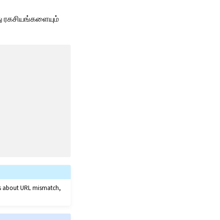
து ரகசியங்களையும்
ors about URL mismatch,