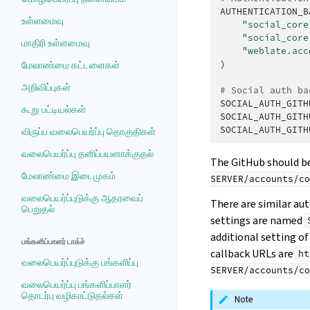
AUTHENTICATION_B
உள்ளமைவு
"social_core
"social_core
மாதிரி உள்ளமைவு
"weblate.acc
)
மேலாண்மை கட்டளைகள்
அறிவிப்புகள்
# Social auth ba
SOCIAL_AUTH_GITH
கூறு பட்டியல்கள்
SOCIAL_AUTH_GITH
SOCIAL_AUTH_GITH
விருப்ப வலைபெயர்ப்பு தொகுதிகள்
வலைபெயர்ப்பு தனிப்பயனாக்குதல்
The GitHub should be
மேலாண்மை இடைமுகம்
SERVER/accounts/co
வலைபெயர்ப்புடுக்கு ஆதரவைப்
There are similar au
பெறுதல்
settings are named
additional setting of
பங்களிப்பாளர் டாக்ச்
callback URLs are
ht
வலைபெயர்ப்புடுக்கு பங்களிப்பு
SERVER/accounts/co
வலைபெயர்ப்பு பங்களிப்பாளர்
தொடர்பு வழிகாட்டுதல்கள்
Note