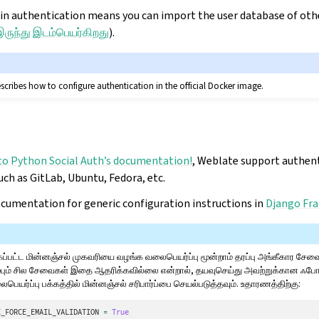
-in authentication means you can import the user database of ot
் இருந்து இடம்பெயர்கிறது
).
scribes how to configure authentication in the official Docker image.
o Python Social Auth’s documentation!
, Weblate support authen
such as GitLab, Ubuntu, Fedora, etc.
ocumentation for generic configuration instructions in
Django Fr
க்கப்பட்ட மின்னஞ்சல் முகவரியை வழங்க வலைபெயர்ப்பு மூன்றாம் தரப்பு அங்கீகார சேவ
ரும்பும் சில சேவைகள் இதை ஆதரிக்கவில்லை என்றால், தயவுசெய்து அவற்றுக்கான ஃப
ெயர்ப்பு பக்கத்தில் மின்னஞ்சல் சரிபார்ப்பை செயல்படுத்தவும். உதாரணத்திற்கு:
E_FORCE_EMAIL_VALIDATION
=
True