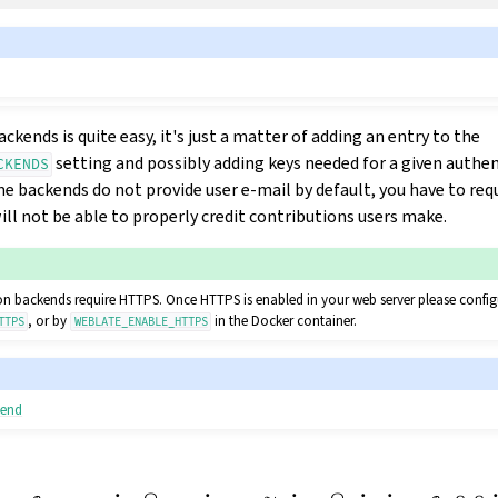
ckends is quite easy, it's just a matter of adding an entry to the
setting and possibly adding keys needed for a given authe
CKENDS
 backends do not provide user e-mail by default, you have to reque
ll not be able to properly credit contributions users make.
on backends require HTTPS. Once HTTPS is enabled in your web server please configu
, or by
in the Docker container.
TTPS
WEBLATE_ENABLE_HTTPS
kend