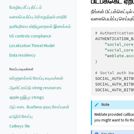
பிட்பக்கெட் ஏற்ப
பேரழிவு மீட்பு திட்டம்
நீங்கள் பிட்பக்கெட்
வலைபெயர்ப்பு அச்சுறுத்தல் மாதிரி
வலைபெயர்ப்பு செய்யுங
தனியுரிமை விதிமுறைகள் இணக்கம்
# Authentication
US controls compliance
AUTHENTICATION_B
"social_core
Localization Threat Model
"social_core
Data residency
"weblate.acc
)
கோப்பு வடிவங்கள்
# Social auth ba
உள்ளூராக்கல் கோப்பு வடிவங்கள்
SOCIAL_AUTH_BITB
SOCIAL_AUTH_BITB
ஆண்ட்ராய்டு string resources
SOCIAL_AUTH_BITB
apple ஐஇமு strings
Note
ஆப் கடை மேனிலை தரவு கோப்புகள்
Weblate provided callba
ஏஆர்பி கோப்பு
you might want to fix th
Catkeys file