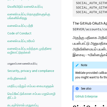
SOCIAL_AUTH_GITH
வெளியிடும் வலைபெயர்ப்பு
SOCIAL_AUTH_GITH
SOCIAL_AUTH_GITH
வலைபெயர்ப்பு தொகுதிகளுக்கு
பங்களிக்கிறது
The GitHub OAuth App
வலைபெயர்ப்பு பற்றி
SERVER/accounts/co
Code of Conduct
அதற்கு பதிலாக அறிவி
வலைபெயர்ப்பு உரிமம்
பயன்பாட்டு அனுமதிகள்
வலைபெயர்ப்பு வர்த்தக முத்திரை
அறிவிலிமையம் பயன்பாட
வழிகாட்டுதல்கள்
இசைவு - <மின்னஞ்சல்
பாதுகாப்பான வலைபெயர்ப்பு
Note
Security, privacy and compliance
Weblate provided callba
you might want to fix th
சார்புநிலைகள்
பாதிப்பு மற்றும் சம்பவ கையாளுதல்
See also
வெப்லேட்டுக்கான சம்பவ மறுமொழி
GitHub Enterprise
திட்டம்
கடவுச்சொல் பாதுகாப்பு