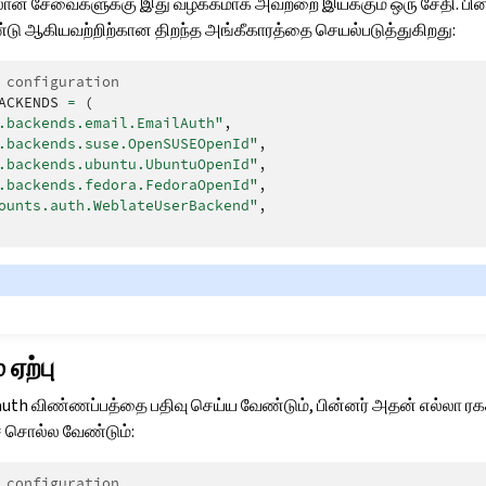
ான சேவைகளுக்கு இது வழக்கமாக அவற்றை இயக்கும் ஒரு சேதி. பின்வர
ண்டு ஆகியவற்றிற்கான திறந்த அங்கீகாரத்தை செயல்படுத்துகிறது:
 configuration
ACKENDS
=
(
.backends.email.EmailAuth"
,
.backends.suse.OpenSUSEOpenId"
,
.backends.ubuntu.UbuntuOpenId"
,
.backends.fedora.FedoraOpenId"
,
ounts.auth.WeblateUserBackend"
,
ஏற்பு
ு oauth விண்ணப்பத்தை பதிவு செய்ய வேண்டும், பின்னர் அதன் எல்லா ர
் சொல்ல வேண்டும்:
 configuration