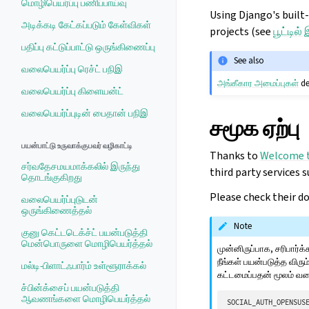
மொழிபெயர்ப்பு பணிப்பாய்வு
Using Django's built
அடிக்கடி கேட்கப்படும் கேள்விகள்
projects (see
பூட்டில
பதிப்பு கட்டுப்பாட்டு ஒருங்கிணைப்பு
See also
வலைபெயர்ப்பு ரெச்ட் பநிஇ
அங்கீகார அமைப்புகள்
de
வலைபெயர்ப்பு கிளையன்ட்
வலைபெயர்ப்புடின் பைதான் பநிஇ
சமூக ஏற்பு
பயன்பாட்டு உருவாக்குபவர் வழிகாட்டி
Thanks to
Welcome t
சர்வதேசமயமாக்கலில் இருந்து
third party services 
தொடங்குகிறது
Please check their d
வலைபெயர்ப்புடுடன்
ஒருங்கிணைத்தல்
Note
குனு கெட்டடெக்ச்ட் பயன்படுத்தி
மென்பொருளை மொழிபெயர்த்தல்
முன்னிருப்பாக, சரிபார்
நீங்கள் பயன்படுத்த வி
மல்டி-பிளாட்ஃபார்ம் உள்ளூராக்கல்
கட்டமைப்பதன் மூலம் வலைப
ச்பின்க்சைப் பயன்படுத்தி
ஆவணங்களை மொழிபெயர்த்தல்
SOCIAL_AUTH_OPENSUS