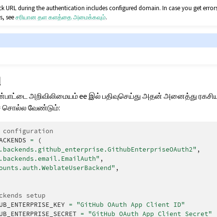
ck URL during the authentication includes configured domain. In case you get err
is, see
சரியான தள களத்தை அமைக்கவும்
.
ு
யன்பாட்டை அறிவிலிமையம் ee இல் பதிவுசெய்து அதன் அனைத்து ரகசி
் சொல்ல வேண்டும்:
 configuration
ACKENDS
=
(
.backends.github_enterprise.GithubEnterpriseOAuth2"
,
.backends.email.EmailAuth"
,
ounts.auth.WeblateUserBackend"
,
ckends setup
UB_ENTERPRISE_KEY
=
"GitHub OAuth App Client ID"
UB_ENTERPRISE_SECRET
=
"GitHub OAuth App Client Secret"