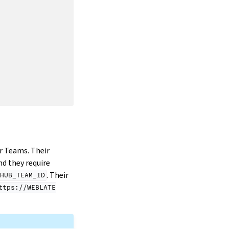
r Teams. Their
and they require
. Their
HUB_TEAM_ID
ttps://WEBLATE