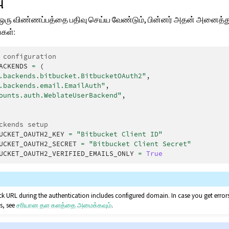
ு
டில் ஒரு விண்ணப்பத்தை பதிவு செய்ய வேண்டும், பின்னர் அதன் அனைத்
்கள்:
 configuration
ACKENDS
=
(
.backends.bitbucket.BitbucketOAuth2"
,
.backends.email.EmailAuth"
,
ounts.auth.WeblateUserBackend"
,
ckends setup
UCKET_OAUTH2_KEY
=
"Bitbucket Client ID"
UCKET_OAUTH2_SECRET
=
"Bitbucket Client Secret"
UCKET_OAUTH2_VERIFIED_EMAILS_ONLY
=
True
ck URL during the authentication includes configured domain. In case you get err
is, see
சரியான தள களத்தை அமைக்கவும்
.