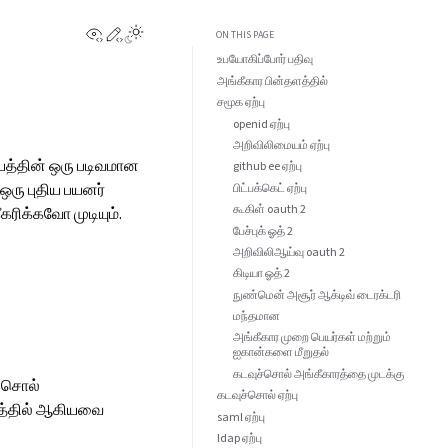
View this page
Edit this page
ON THIS PAGE
உபயோகிப்போர் பதிவு
அங்கீகார பின்தளத்தில்
சமூக ஏற்பு
openid ஏற்பு
அறிவிலிமையம் ஏற்பு
த்தின் ஒரு படிவமான
github ee ஏற்பு
ஒரு புதிய பயனர்
பிட்பக்கெட் ஏற்பு
கூகிள் oauth 2
ரிக்கவோ முடியும்.
பேச்புக் ஓத் 2
அறிவிலிஆய்வு oauth 2
கிடியா ஓத் 2
நுண்மென் அசூர் ஆக்டிவ் டைரக்டரி
மந்தமான
அங்கீகார முறை பெயர்கள் மற்றும்
ஐகான்களை மீறுதல்
கடவுச்சொல் அங்கீகாரத்தை முடக்கு
ச்சொல்
கடவுச்சொல் ஏற்பு
தளத்தில் ஆகியவை
saml ஏற்பு
ldap ஏற்பு