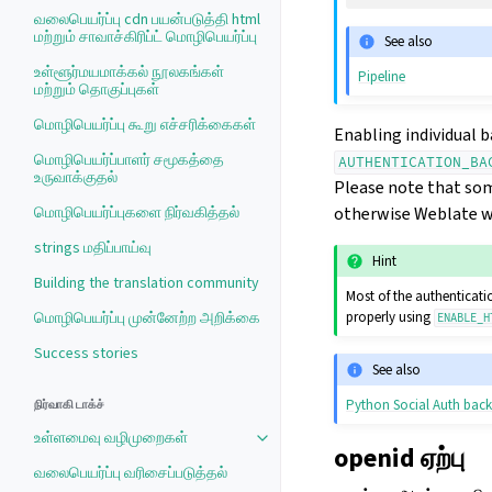
வலைபெயர்ப்பு cdn பயன்படுத்தி html
மற்றும் சாவாச்கிரிப்ட் மொழிபெயர்ப்பு
See also
உள்ளூர்மயமாக்கல் நூலகங்கள்
Pipeline
மற்றும் தொகுப்புகள்
மொழிபெயர்ப்பு கூறு எச்சரிக்கைகள்
Enabling individual ba
மொழிபெயர்ப்பாளர் சமூகத்தை
AUTHENTICATION_BA
உருவாக்குதல்
Please note that some
மொழிபெயர்ப்புகளை நிர்வகித்தல்
otherwise Weblate wi
strings மதிப்பாய்வு
Hint
Building the translation community
Most of the authenticati
மொழிபெயர்ப்பு முன்னேற்ற அறிக்கை
properly using
ENABLE_H
Success stories
See also
Python Social Auth bac
நிர்வாகி டாக்ச்
உள்ளமைவு வழிமுறைகள்
openid ஏற்பு
வலைபெயர்ப்பு வரிசைப்படுத்தல்