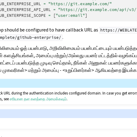
UB_ENTERPRISE_URL
=
"https://git.example.com/"
UB_ENTERPRISE_API_URL
=
"https://git.example.com/api/v3/
UB_ENTERPRISE_SCOPE
=
[
"user:email"
]
 should be configured to have callback URL as
https://WEBLATE
.
mplete/github-enterprise/
லிமையம் ஓத் பயன்பாடு, அறிவிலிமையம் பயன்பாட்டையும் பயன்படுத்த
 களஞ்சியங்கள், அமைப்பு மற்றும்/அல்லது பயனர் மட்டத்தில் வழங்கப்பட
்டைப் பயன்படுத்த முடிவு செய்தால், நீங்கள்
அணுகல்: பயனர்களுக்கான
 முகவரிகள்> மற்றும் அமைப்பு - <உறுப்பினர்கள்> ஆகியவற்றை இயக்க
ck URL during the authentication includes configured domain. In case you get err
is, see
சரியான தள களத்தை அமைக்கவும்
.