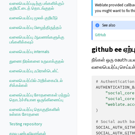
வலைபெயர்ப்புடிற்கு பங்களிக்கும்
Weblate provided callba
குறியீட்டைத் தொடங்குதல்
you might want to fix th
வலைபெயர்ப்பு மூலக் குறியீடு
See also
வலைபெயர்ப்பு பிழைத்திருத்தம்
GitHub
வலைபெயர்ப்பு ஆவணங்களுக்கு
பங்களிக்கவும்
github ee ஏற்ப
வலைபெயர்ப்பு internals
நீங்கள் ஒரு oauth ப
துணை நிரல்களை உருவாக்குதல்
வலைபெயர்ப்பு செய்யச
வலைபெயர்ப்பு ஃபிரான்டென்ட்
வலைபெயர்ப்பில் அறிக்கையிடல்
# Authentication
சிக்கல்கள்
AUTHENTICATION_B
"social_core
வலைபெயர்ப்பு சோதனைகள் மற்றும்
"social_core
தொடர்ச்சியான ஒருங்கிணைப்பு
"weblate.acc
வலைபெயர்ப்பு தொகுதிகளின்
)
உள்ளக சோதனை
# Social auth ba
Testing repository
SOCIAL_AUTH_GITH
SOCIAL_AUTH_GITH
தரவு பண்புவிவரங்கள்