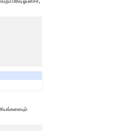
ும் பிரிவு ஓபன்சச்,
கசியங்களையும்