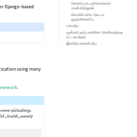
பிணைப்பு கடவுச்சொல்லைப்
her Django-based
பயன்படுத்துதல்
செயலில் உள்ள அடைவு
ஒருங்கிணைப்பு
cas ஏற்பு
மூன்றாம் தரப்பு சாங்கோ அங்கீகாரத்தை
கட்டமைத்தல்
இரண்டு காரணி ஏற்பு
tication using many
amework
.
ைகளை நம்பியுள்ளது.
ோர்ச்_மெயில்_வலைடு