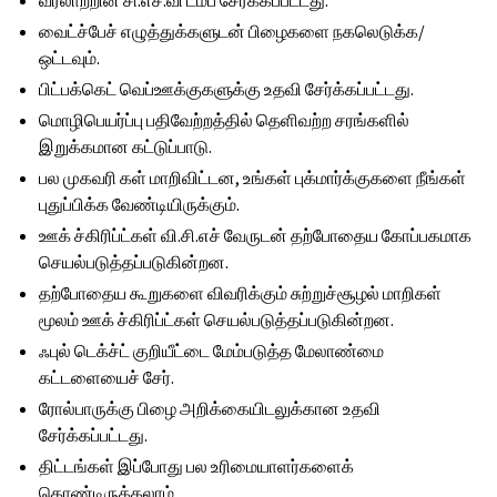
வரலாற்றின் சி.எச்.வி டம்ப் சேர்க்கப்பட்டது.
வைட்ச்பேச் எழுத்துக்களுடன் பிழைகளை நகலெடுக்க/
ஒட்டவும்.
பிட்பக்கெட் வெப்ஊக்குகளுக்கு உதவி சேர்க்கப்பட்டது.
மொழிபெயர்ப்பு பதிவேற்றத்தில் தெளிவற்ற சரங்களில்
இறுக்கமான கட்டுப்பாடு.
பல முகவரி கள் மாறிவிட்டன, உங்கள் புக்மார்க்குகளை நீங்கள்
புதுப்பிக்க வேண்டியிருக்கும்.
ஊக் ச்கிரிப்ட்கள் வி.சி.எச் வேருடன் தற்போதைய கோப்பகமாக
செயல்படுத்தப்படுகின்றன.
தற்போதைய கூறுகளை விவரிக்கும் சுற்றுச்சூழல் மாறிகள்
மூலம் ஊக் ச்கிரிப்ட்கள் செயல்படுத்தப்படுகின்றன.
ஃபுல் டெக்ச்ட் குறியீட்டை மேம்படுத்த மேலாண்மை
கட்டளையைச் சேர்.
ரோல்பாருக்கு பிழை அறிக்கையிடலுக்கான உதவி
சேர்க்கப்பட்டது.
திட்டங்கள் இப்போது பல உரிமையாளர்களைக்
கொண்டிருக்கலாம்.