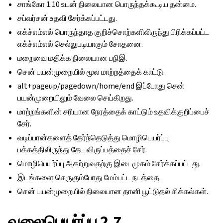
சாங்கோ 1.10 உடன் நிலையான பொருந்தக்கூடிய தன்மை.
சப்வர்சன் உதவி சேர்க்கப்பட்டது.
எக்ச்எம்எல் பொருந்தாத குறிச்சொற்களிலிருந்து பிரிக்கப்பட்ட
எக்ச்எம்எல் செல்லுபடியாகும் சோதனை.
மறைவை மதிக்க நிலையான பநிஇ.
சென் பயன்முறையில் மூல மாற்றத்தைக் காட்டு.
alt+pageup/pagedown/home/end இப்போது சென்
பயன்முறையிலும் வேலை செய்கிறது.
மாற்றங்களின் சரியான நேரத்தைக் காட்டும் உதவிக்குறிப்பைச்
சேர்.
வடிப்பான்களைத் தேர்ந்தெடுத்து மொழிபெயர்ப்பு
பக்கத்திலிருந்து தேட விருப்பத்தைச் சேர்.
மொழிபெயர்ப்பு அகற்றுவதற்கு இடைமுகம் சேர்க்கப்பட்டது.
இடங்களை செருகும்போது மேம்பட்ட நடத்தை.
சென் பயன்முறையில் நிலையான தானி பூட்டுதல் சிக்கல்கள்.
வலைபெயர்ப்பு 2.7