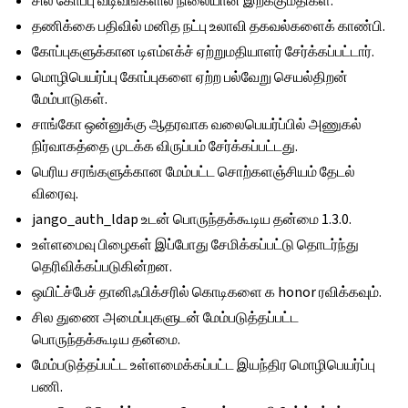
சில கோப்பு வடிவங்களில் நிலையான இறக்குமதிகள்.
தணிக்கை பதிவில் மனித நட்பு உலாவி தகவல்களைக் காண்பி.
கோப்புகளுக்கான டிஎம்எக்ச் ஏற்றுமதியாளர் சேர்க்கப்பட்டார்.
மொழிபெயர்ப்பு கோப்புகளை ஏற்ற பல்வேறு செயல்திறன்
மேம்பாடுகள்.
சாங்கோ ஒன்னுக்கு ஆதரவாக வலைபெயர்ப்பில் அணுகல்
நிர்வாகத்தை முடக்க விருப்பம் சேர்க்கப்பட்டது.
பெரிய சரங்களுக்கான மேம்பட்ட சொற்களஞ்சியம் தேடல்
விரைவு.
jango_auth_ldap உடன் பொருந்தக்கூடிய தன்மை 1.3.0.
உள்ளமைவு பிழைகள் இப்போது சேமிக்கப்பட்டு தொடர்ந்து
தெரிவிக்கப்படுகின்றன.
ஒயிட்ச்பேச் தானிஃபிக்சரில் கொடிகளை க honor ரவிக்கவும்.
சில துணை அமைப்புகளுடன் மேம்படுத்தப்பட்ட
பொருந்தக்கூடிய தன்மை.
மேம்படுத்தப்பட்ட உள்ளமைக்கப்பட்ட இயந்திர மொழிபெயர்ப்பு
பணி.