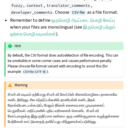
,
,
,
fuzzy
context
translator_comments
. Choose
as a file format.
CSV file
developer_comments
Remember to define
ஒருமொழி அடிப்படை மொழி கோப்பு
when your files are monolingual (see
இருமொழி மற்றும்
ஒற்றை மொழி வடிவங்கள்
).
Hint
By default, the CSV format does autodetection of file encoding. This can
be unreliable in some corner cases and causes performance penalty.
Please choose file format variant with encoding to avoid this (for
example
).
CSV file (UTF-8)
Warning
சி.எச்.வி வடிவம் தற்போது சி.எச்.வி கோப்பின் கிளைமொழியை தானாகவே
கண்டறிகிறது. சில சந்தர்ப்பங்களில் தானியங்கி கண்டறிதல்
தோல்வியடையக்கூடும், மேலும் நீங்கள் கலவையான முடிவுகளைப்
பெறுவீர்கள். மதிப்புகளில் புதிய வரிகளைக் கொண்ட சி.எச்.வி
கோப்புகளுக்கு இது குறிப்பாக உண்மை. ஒரு பணிச்சூழலாக எழுத்துக்களை
மேற்கோள் காட்டுவதைத் தவிர்ப்பது பரிந்துரைக்கப்படுகிறது.