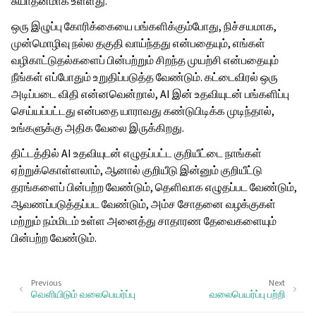
சுயாதீனமாக உள்ளது.
ஒரு இழுப்பு கோரிக்கையை பங்களிக்கும்போது, நிச்சயமாக,
முன்மொழிவு நல்ல தகுதி வாய்ந்தது என்பதையும், எங்கள்
வழிகாட்டுதல்களைப் பின்பற்றும் சிறந்த முயற்சி என்பதையும்
நீங்கள் எப்போதும் உறுதிப்படுத்த வேண்டும். கட்டைவிரல் ஒரு
அடிப்படை விதி என்னவென்றால், AI இன் உதவியுடன் பங்களிப்பு
செய்யப்பட்டது என்பதை யாராவது கண்டுபிடிக்க முடிந்தால்,
உங்களுக்கு அதிக வேலை இருக்கிறது.
திட்டத்தில் AI உதவியுடன் எழுதப்பட்ட குறியீட்டை நாங்கள்
ஏற்றுக்கொள்ளலாம், ஆனால் குறியீடு இன்னும் குறியீட்டு
தரங்களைப் பின்பற்ற வேண்டும், தெளிவாக எழுதப்பட வேண்டும்,
ஆவணப்படுத்தப்பட வேண்டும், அம்ச சோதனை வழக்குகள்
மற்றும் நம்மிடம் உள்ள அனைத்து சாதாரண தேவைகளையும்
பின்பற்ற வேண்டும்.
Previous
Next
வெளியிடும் வலைபெயர்ப்பு
வலைபெயர்ப்பு பற்றி