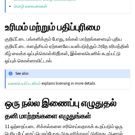
மொழி வரையறைகள்
உரிமம் மற்றும் பதிப்புரிமை
குறியீட்டை பங்களிக்கும் போது, உங்கள் மாற்றங்களையும் புதிய
குறியீட்டை களஞ்சியம் ஏற்கனவே பயன்படுத்தும் அதே உரிமத்தின்
கீழ் வைக்க ஒப்புக்கொள்கிறீர்கள், இல்லையெனில் கூறப்பட்டு
ஒப்புக் கொள்ளாவிட்டால்.
See also
வலைபெயர்ப்பு உரிமம்
explains licensing in more details.
ஒரு நல்ல இணைப்பு எழுதுதல்
தனி மாற்றங்களை எழுதுங்கள்
11 ஒற்றைப்படை சிக்கல்களை சரிசெய்வதாகக் கூறப்படும் ஒரு
பெரிய பேட்சைப் பெறும்போது அது எரிச்சலூட்டுகிறது, ஆனால்