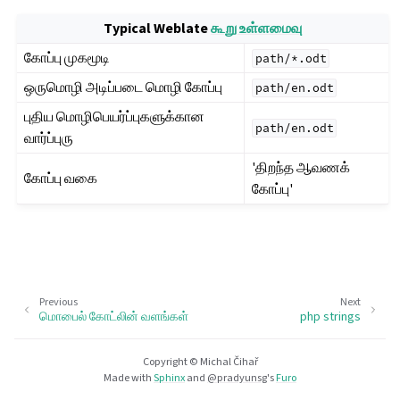
Typical Weblate
கூறு உள்ளமைவு
கோப்பு முகமூடி
path/*.odt
ஒருமொழி அடிப்படை மொழி கோப்பு
path/en.odt
புதிய மொழிபெயர்ப்புகளுக்கான
path/en.odt
வார்ப்புரு
'திறந்த ஆவணக்
கோப்பு வகை
கோப்பு'
Previous
Next
மொபைல் கோட்லின் வளங்கள்
php strings
Copyright © Michal Čihař
Made with
Sphinx
and
@pradyunsg
's
Furo