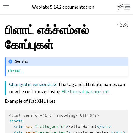
Weblate 5.14.2 documentation
View 
Ed
பிளாட் எக்ச்எம்எல்
கோப்புகள்
See also
Flat XML
Changed in version 5.13:
The tag and attribute names can
now be customized using
File format parameters
.
Example of flat XML files:
<?xml version='1.0' encoding='UTF-8'?>
<root>
<str
key=
"hello_world"
>
Hello
World!
</str>
<str
key=
"resource_key"
>
Translated
value.
</str>