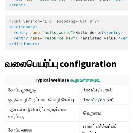
</root>
<?xml version='1.0' encoding='UTF-8'?>
<dictionary>
<entry
name=
"hello_world"
>
Hello
World!
</entry>
<entry
name=
"resource_key"
>
Translated
value.
</entr
</dictionary>
வலைபெயர்ப்பு configuration
Typical Weblate
கூறு உள்ளமைவு
கோப்பு முகமூடி
locale/*.xml
ஒருமொழி அடிப்படை மொழி கோப்பு
locale/en.xml
புதிய மொழிபெயர்ப்புகளுக்கான
'வெறுமை'
வார்ப்புரு
'பிளாட் எக்ச்எம்எல்
கோப்பு வகை