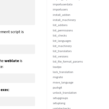
importuserdata
importusers
install_addon
install_machinery
list_addons
list_permissions
ement script is
list_checks
list_languages
list_machinery
list_translators
list_versions
the
weblate
is
list_file_format_params
te:
loadpo
lock_translation
migrate
move_language
pushgit
 exec
:
unlock_translation
setupgroups
setuplang
updatechecks