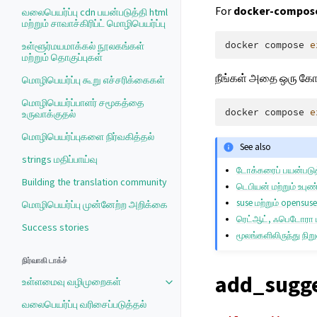
For
docker-compose
வலைபெயர்ப்பு cdn பயன்படுத்தி html
மற்றும் சாவாச்கிரிப்ட் மொழிபெயர்ப்பு
docker
compose
e
உள்ளூர்மயமாக்கல் நூலகங்கள்
மற்றும் தொகுப்புகள்
நீங்கள் அதை ஒரு கோப
மொழிபெயர்ப்பு கூறு எச்சரிக்கைகள்
மொழிபெயர்ப்பாளர் சமூகத்தை
docker
compose
e
உருவாக்குதல்
மொழிபெயர்ப்புகளை நிர்வகித்தல்
See also
strings மதிப்பாய்வு
டோக்கரைப் பயன்படுத்
Building the translation community
டெபியன் மற்றும் உபுண்
suse மற்றும் opensuse
மொழிபெயர்ப்பு முன்னேற்ற அறிக்கை
ரெட்ஆட், ஃபெடோரா மற
Success stories
மூலங்களிலிருந்து நிற
நிர்வாகி டாக்ச்
add_sugge
உள்ளமைவு வழிமுறைகள்
வலைபெயர்ப்பு வரிசைப்படுத்தல்