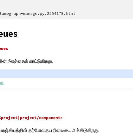
eues
eues
் நீளத்தைக் காட்டுகிறது.
als
<project|project/component>
 களஞ்சியத்தின் தற்போதைய நிலையை அச்சிடுகிறது.