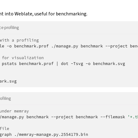
t into Weblate, useful for benchmarking.
e profiling
with a profiling
le
-o
benchmark.prof
./manage.py
benchmark
--project
ben
 for visualization
pstats
benchmark.prof
|
dot
-Tsvg
-o
benchmark.svg

filing
under memray
/manage.py
benchmark
--project
benchmark
--filemask
'*.t
file
graph
./memray-manage.py.2554179.bin
