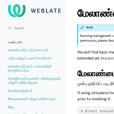
மேலாண்
Note
Running management comm
permissions, please che
பயனர் டாக்ச்
வலைபெயர்ப்பு அடிப்படைகள்
You will find basic
extended set in a scr
பதிவு மற்றும் பயனர் சுயவிவரம்
வலைபெயர்ப்பைப் பயன்படுத்தி
மொழிபெயர்ப்பு
மேலாண்மை
மொழிபெயர்ப்புகளைப் பதிவிறக்குதல்
மற்றும் பதிவேற்றுதல்
முன்பு குறிப்பிட்டபடி
சொற்களஞ்சியம்
If using virtualenv f
prior to invoking it:
சோதனைகள் மற்றும் சரிசெய்தல்
தேடி
# Direct invocat