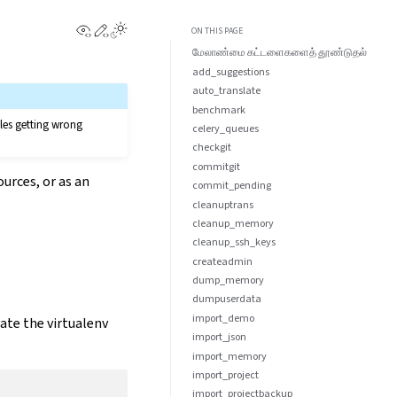
View this page
Edit this page
ON THIS PAGE
மேலாண்மை கட்டளைகளைத் தூண்டுதல்
add_suggestions
auto_translate
benchmark
les getting wrong
celery_queues
checkgit
commitgit
urces, or as an
commit_pending
cleanuptrans
cleanup_memory
cleanup_ssh_keys
createadmin
dump_memory
dumpuserdata
import_demo
vate the virtualenv
import_json
import_memory
import_project
import_projectbackup