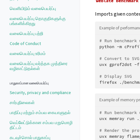
weblate
benchmark
வெளியிடும் வலைபெயர்ப்பு
Imports given conten
வலைபெயர்ப்பு தொகுதிகளுக்கு
பங்களிக்கிறது
Example of performanc
வலைபெயர்ப்பு பற்றி
# Run benchmark 
Code of Conduct
python
-m
cProfi
வலைபெயர்ப்பு உரிமம்
# Convert to SVG
வலைபெயர்ப்பு வர்த்தக முத்திரை
uvx
gprof2dot
-f
வழிகாட்டுதல்கள்
# Display SVG
firefox
பாதுகாப்பான வலைபெயர்ப்பு
Security, privacy and compliance
Example of memory pro
சார்புநிலைகள்
பாதிப்பு மற்றும் சம்பவ கையாளுதல்
# Run benchmark 
uvx
memray
run
.
வெப்லேட்டுக்கான சம்பவ மறுமொழி
திட்டம்
# Render the pro
uvx
memray
flame
கடவுச்சொல் பாதுகாப்பு