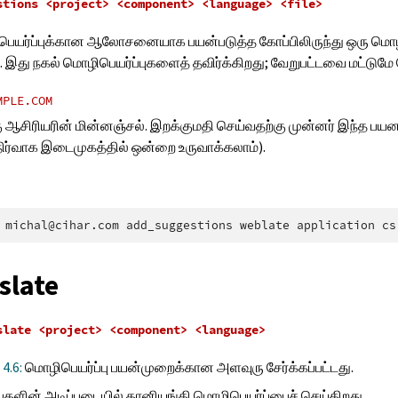
stions
<project>
<component>
<language>
<file>
பெயர்ப்புக்கான ஆலோசனையாக பயன்படுத்த கோப்பிலிருந்து ஒரு மொ
 இது நகல் மொழிபெயர்ப்புகளைத் தவிர்க்கிறது; வேறுபட்டவை மட்டுமே 
MPLE.COM
ு ஆசிரியரின் மின்னஞ்சல். இறக்குமதி செய்வதற்கு முன்னர் இந்த பயன
நிர்வாக இடைமுகத்தில் ஒன்றை உருவாக்கலாம்).
michal@cihar.com
add_suggestions
weblate
application
cs
slate
slate
<project>
<component>
<language>
 4.6:
மொழிபெயர்ப்பு பயன்முறைக்கான அளவுரு சேர்க்கப்பட்டது.
்புகளின் அடிப்படையில் தானியங்கி மொழிபெயர்ப்பைச் செய்கிறது.