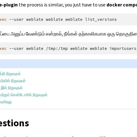
-plugin
the process is similar, you just have to use
docker compo
xec
--user
weblate
weblate
weblate
்பை அனுப்ப வேண்டும் என்றால், நீங்கள் தற்காலிகமாக ஒரு தொகுதியை
xec
--user
weblate
/tmp:/tmp
weblate
weblate
importusers
தி நிறுவுதல்
டுவில் நிறுவுதல்
 இல் நிறுவுதல்
்றும் சென்டோசில் நிறுவுதல்
ுவுகிறது
stions