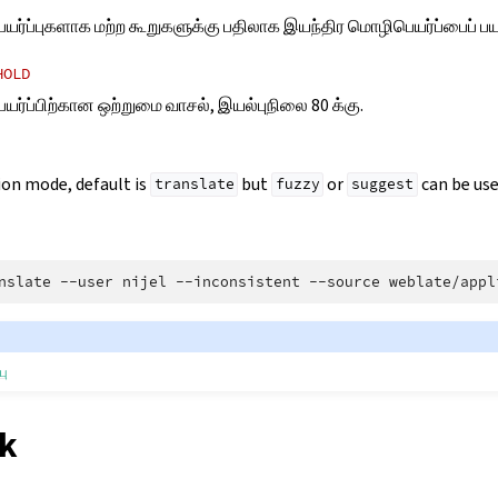
ர்ப்புகளாக மற்ற கூறுகளுக்கு பதிலாக இயந்திர மொழிபெயர்ப்பைப் பய
HOLD
ர்ப்பிற்கான ஒற்றுமை வாசல், இயல்புநிலை 80 க்கு.
ion mode, default is
but
or
can be use
translate
fuzzy
suggest
nslate
--user
nijel
--inconsistent
--source
weblate/appl
பு
k