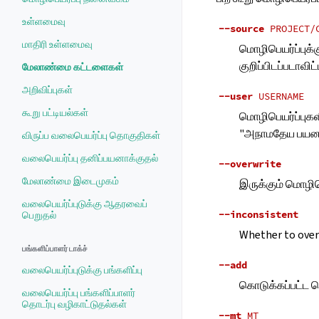
உள்ளமைவு
--source
PROJECT/
மாதிரி உள்ளமைவு
மொழிபெயர்ப்புக்
குறிப்பிடப்படாவி
மேலாண்மை கட்டளைகள்
அறிவிப்புகள்
--user
USERNAME
கூறு பட்டியல்கள்
மொழிபெயர்ப்புகளி
"அநாமதேய பயனர்
விருப்ப வலைபெயர்ப்பு தொகுதிகள்
வலைபெயர்ப்பு தனிப்பயனாக்குதல்
--overwrite
மேலாண்மை இடைமுகம்
இருக்கும் மொழி
வலைபெயர்ப்புடுக்கு ஆதரவைப்
--inconsistent
பெறுதல்
Whether to overw
பங்களிப்பாளர் டாக்ச்
--add
வலைபெயர்ப்புடுக்கு பங்களிப்பு
கொடுக்கப்பட்ட 
வலைபெயர்ப்பு பங்களிப்பாளர்
தொடர்பு வழிகாட்டுதல்கள்
--mt
MT