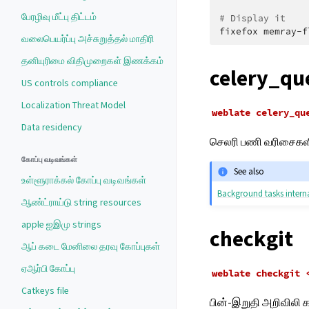
பேரழிவு மீட்பு திட்டம்
# Display it
fixefox
வலைபெயர்ப்பு அச்சுறுத்தல் மாதிரி
தனியுரிமை விதிமுறைகள் இணக்கம்
celery_qu
US controls compliance
Localization Threat Model
weblate
celery_qu
Data residency
செலரி பணி வரிசைகளின
கோப்பு வடிவங்கள்
See also
உள்ளூராக்கல் கோப்பு வடிவங்கள்
Background tasks intern
ஆண்ட்ராய்டு string resources
apple ஐஇமு strings
checkgit
ஆப் கடை மேனிலை தரவு கோப்புகள்
ஏஆர்பி கோப்பு
weblate
checkgit
Catkeys file
பின்-இறுதி அறிவிலி