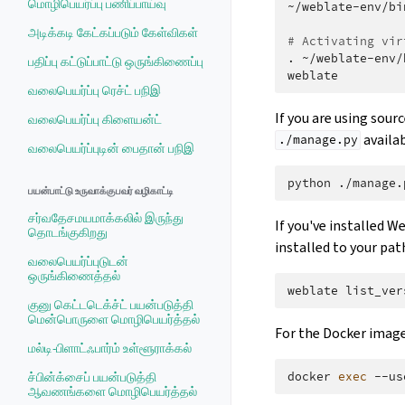
மொழிபெயர்ப்பு பணிப்பாய்வு
~/weblate-env/bi
அடிக்கடி கேட்கப்படும் கேள்விகள்
# Activating vir
.
~/weblate-env/
பதிப்பு கட்டுப்பாட்டு ஒருங்கிணைப்பு
வலைபெயர்ப்பு ரெச்ட் பநிஇ
If you are using sour
வலைபெயர்ப்பு கிளையன்ட்
availab
./manage.py
வலைபெயர்ப்புடின் பைதான் பநிஇ
python
./manage.
பயன்பாட்டு உருவாக்குபவர் வழிகாட்டி
சர்வதேசமயமாக்கலில் இருந்து
If you've installed W
தொடங்குகிறது
installed to your pat
வலைபெயர்ப்புடுடன்
ஒருங்கிணைத்தல்
weblate
குனு கெட்டடெக்ச்ட் பயன்படுத்தி
மென்பொருளை மொழிபெயர்த்தல்
For the Docker image,
மல்டி-பிளாட்ஃபார்ம் உள்ளூராக்கல்
docker
exec
--us
ச்பின்க்சைப் பயன்படுத்தி
ஆவணங்களை மொழிபெயர்த்தல்