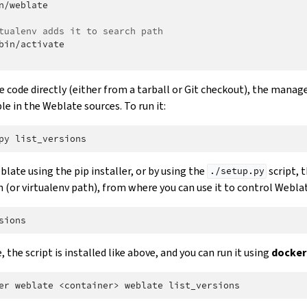
n/weblate

tualenv adds it to search path
bin/activate

ce code directly (either from a tarball or Git checkout), the manag
le in the Weblate sources. To run it:
py
eblate using the pip installer, or by using the
script, 
./setup.py
h (or virtualenv path), from where you can use it to control Webla
 the script is installed like above, and you can run it using
docker
er
weblate
<container>
weblate