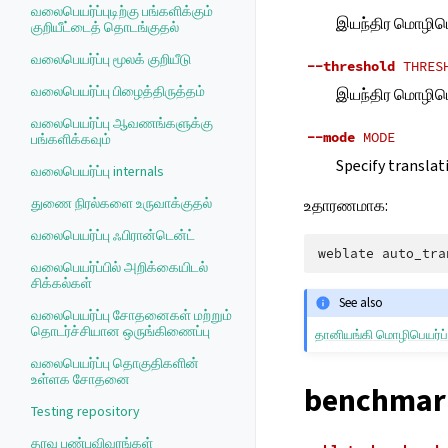
வலைபெயர்ப்புடிற்கு பங்களிக்கும்
இயந்திர மொழிபெய
குறியீட்டைத் தொடங்குதல்
வலைபெயர்ப்பு மூலக் குறியீடு
--threshold
THRES
வலைபெயர்ப்பு பிழைத்திருத்தம்
இயந்திர மொழிபெய
வலைபெயர்ப்பு ஆவணங்களுக்கு
--mode
MODE
பங்களிக்கவும்
Specify translat
வலைபெயர்ப்பு internals
துணை நிரல்களை உருவாக்குதல்
உதாரணமாக:
வலைபெயர்ப்பு ஃபிரான்டென்ட்
weblate
auto_tra
வலைபெயர்ப்பில் அறிக்கையிடல்
சிக்கல்கள்
See also
வலைபெயர்ப்பு சோதனைகள் மற்றும்
தொடர்ச்சியான ஒருங்கிணைப்பு
தானியங்கி மொழிபெயர்ப்
வலைபெயர்ப்பு தொகுதிகளின்
உள்ளக சோதனை
benchmar
Testing repository
தரவு பண்புவிவரங்கள்