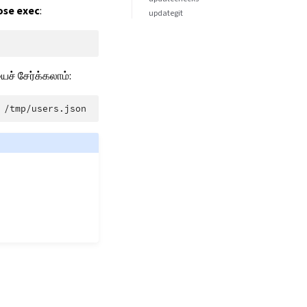
se exec
:
updategit
ச் சேர்க்கலாம்: