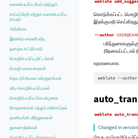
weblate
add_sugge
வலைபெயர்ப்பு மேம்படுத்தும்
கொடுக்கப்பட்ட மொழி
காப்புப்பிரதி மற்றும் வலைபெயர்ப்பு
நகரும்
இறக்குமதி செய்கிறது.
அங்கீகார
--author
USER@EXA
இரண்டு காரணி ஏற்பு
பரிந்துரைகளுக்க
நுழைவு கட்டுப்பாடு
(தேவைப்பட்டால் 
மொழிபெயர்ப்பு திட்டங்கள்
உதாரணமாக:
மொழி வரையறைகள்
weblate
--author
தொடர்ச்சியான உள்ளூராக்கல்
உரிம மொழிபெயர்ப்புகள்
auto_tran
மொழிபெயர்ப்பு செயல்முறை
சோதனைகள் மற்றும் சரிசெய்தல்
weblate
auto_tran
தானியங்கி பரிந்துரைகள்
Changed in version
துணை நிரல்கள்
பிற கூறு மொழிபெயர்ப
மொழிபெயர்ப்பு நினைவகம்