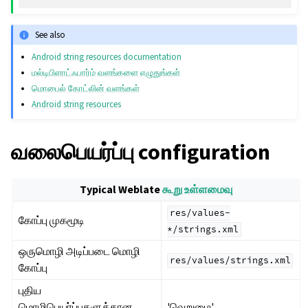
See also
Android string resources documentation
மல்டிபிளாட்ஃபார்ம் வளங்களை எழுதுங்கள்
மொபைல் கோட்லின் வளங்கள்
Android string resources
வலைபெயர்ப்பு configuration
Typical Weblate
கூறு உள்ளமைவு
res/values-
கோப்பு முகமூடி
*/strings.xml
ஒருமொழி அடிப்படை மொழி
res/values/strings.xml
கோப்பு
புதிய
மொழிபெயர்ப்புகளுக்கான
'வெறுமை'