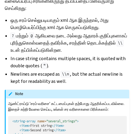
வலைபெயர்ப்பு சரங்களிலிருந்து தப்பிப்பதைப் பின்வருமாறு
செய்கிறது:
ஒரு சரம் செல்லுபடியாகும் xml ஆக இருந்தால், அது
மொழிபெயர்ப்பிற்கு xml ஆக செருகப்படுகிறது.
மற்றும்
ஆகியவை நடை அல்லது ஆதாரக் குறிப்புகளாகப்
?
@
புரிந்துகொள்வதைத் தவிர்க்க, சரத்தின் தொடக்கத்தில்
\\
உடன் தப்பிக்கப்படுகின்றன.
In case string contains multiple spaces, it is quoted with
double quotes (
).
"
Newlines are escaped as
, but the actual newline is
\\n
kept for readability as well.
Note
ஆண்ட்ராய்டு 'சரம்-வரிசை' கட்டமைப்புகள் தற்போது ஆதரிக்கப்படவில்லை.
இதைச் சுற்றி வேலை செய்ய, உங்கள் சர வரிசைகளை பிரிக்கலாம்:
<string-array
name=
"several_strings"
>
<item>
First
string
</item>
<item>
Second
string
</item>