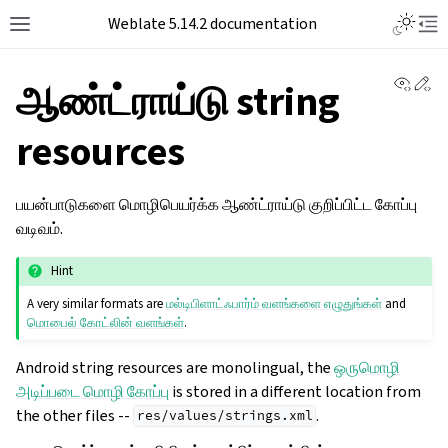
Weblate 5.14.2 documentation
View 
Ed
ஆண்ட்ராய்டு string
resources
பயன்பாடுகளை மொழிபெயர்க்க ஆண்ட்ராய்டு குறிப்பிட்ட கோப்பு
வடிவம்.
Hint
A very similar formats are
மல்டிபிளாட்ஃபார்ம் வளங்களை எழுதுங்கள்
and
மொபைல் கோட்லின் வளங்கள்
.
Android string resources are monolingual, the
ஒருமொழி
அடிப்படை மொழி கோப்பு
is stored in a different location from
the other files --
.
res/values/strings.xml