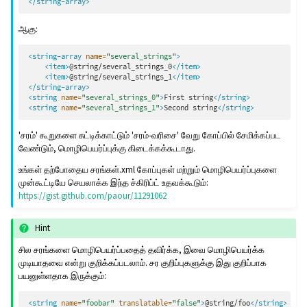
</string-array>
ஆகு:
<string-array
name=
"several_strings"
>
<item>
@string/several_strings_0
</item>
<item>
@string/several_strings_1
</item>
</string-array>
<string
name=
"several_strings_0"
>
First
string
</string>
<string
name=
"several_strings_1"
>
Second
string
</string>
'சரம்' கூறுகளை சுட்டிக்காட்டும் 'சரம்-வரிசை' வேறு கோப்பில் சேமிக்கப்பட
வேண்டும், மொழிபெயர்ப்புக்கு கிடைக்கக்கூடாது.
உங்கள் தற்போதைய சரங்கள்.xml கோப்புகள் மற்றும் மொழிபெயர்ப்புகளை
முன்கூட்டியே செயலாக்க இந்த ச்கிரிப்ட் உதவக்கூடும்:
https://gist.github.com/paour/11291062
Hint
சில சரங்களை மொழிபெயர்ப்பதைத் தவிர்க்க, இவை மொழிபெயர்க்க
முடியாதவை என்று குறிக்கப்படலாம். சர குறிப்புகளுக்கு இது குறிப்பாக
பயனுள்ளதாக இருக்கும்:
<string
name=
"foobar"
translatable=
"false"
>
@string/foo
</string>