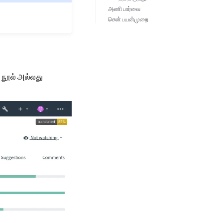
அணி பார்வை
சென் பயன்முறை
 நூல் அல்லது