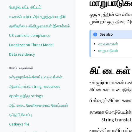
மாறுபாடுக
பேரழிவு மீட்பு திட்டம்
ஒரு சரத்தின் வெவ்வே
வலைபெயர்ப்பு அச்சுறுத்தல் மாதிரி
முன்புறம் ஒரு திரை 
தனியுரிமை விதிமுறைகள் இணக்கம்
See also
US controls compliance
சர வகைகள்
Localization Threat Model
மாறுபாடுகள்
Data residency
சிட்டைகள்
கோப்பு வடிவங்கள்
உள்ளூராக்கல் கோப்பு வடிவங்கள்
உள்ளூர்மயமாக்கல் பண
ஆண்ட்ராய்டு string resources
சிட்டைகள் பயன்படுத
apple ஐஇமு strings
பின்வரும் சிட்டைகளை
ஆப் கடை மேனிலை தரவு கோப்புகள்
தானாக மொழிபெயர்க்க
ஏஆர்பி கோப்பு
String transla
Catkeys file
மூலத்திற்கு மதிப்பாய