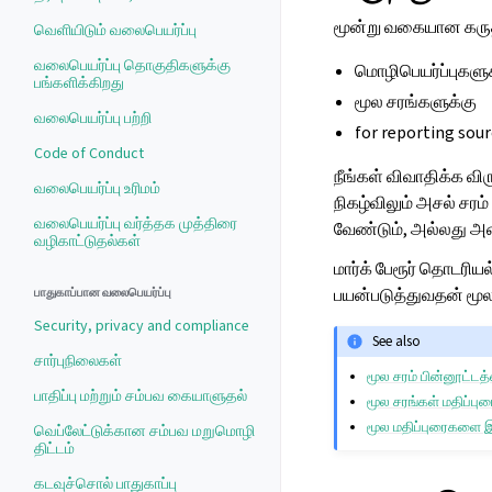
மூன்று வகையான கரு
வெளியிடும் வலைபெயர்ப்பு
வலைபெயர்ப்பு தொகுதிகளுக்கு
மொழிபெயர்ப்புகளு
பங்களிக்கிறது
மூல சரங்களுக்கு
வலைபெயர்ப்பு பற்றி
for reporting sour
Code of Conduct
நீங்கள் விவாதிக்க வி
வலைபெயர்ப்பு உரிமம்
நிகழ்விலும் அசல் சரம
வலைபெயர்ப்பு வர்த்தக முத்திரை
வேண்டும், அல்லது அத
வழிகாட்டுதல்கள்
மார்க் பேரூர் தொடரிய
பயன்படுத்துவதன் மூலம
பாதுகாப்பான வலைபெயர்ப்பு
Security, privacy and compliance
See also
சார்புநிலைகள்
மூல சரம் பின்னூட்டத
பாதிப்பு மற்றும் சம்பவ கையாளுதல்
மூல சரங்கள் மதிப்பு
மூல மதிப்புரைகளை இ
வெப்லேட்டுக்கான சம்பவ மறுமொழி
திட்டம்
கடவுச்சொல் பாதுகாப்பு