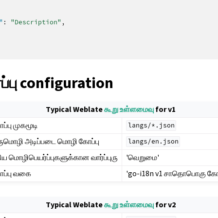
"
:
"Description"
,
்பு configuration
Typical Weblate
கூறு உள்ளமைவு
for v1
ப்பு முகமூடி
langs/*.json
ுமொழி அடிப்படை மொழி கோப்பு
langs/en.json
திய மொழிபெயர்ப்புகளுக்கான வார்ப்புரு
'வெறுமை'
ாப்பு வகை
'go-i18n v1 சாதொபொகு கோப
Typical Weblate
கூறு உள்ளமைவு
for v2