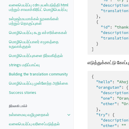
வலைபெயர்ப்பு cdn பயன்படுத்தி html
"description
மற்றும் சாவாச்கிரிப்ட் மொழிபெயர்ப்பு
"translation
},
உள்ளூர்மயமாக்கல் நூலகங்கள்
{
மற்றும் தொகுப்புகள்
"id"
:
"thank
மொழிபெயர்ப்பு கூறு எச்சரிக்கைகள்
"description
"translation
மொழிபெயர்ப்பாளர் சமூகத்தை
}
உருவாக்குதல்
]
மொழிபெயர்ப்புகளை நிர்வகித்தல்
எடுத்துக்காட்டு கோப்பு
strings மதிப்பாய்வு
Building the translation community
{
"hello"
:
"Ahoj
மொழிபெயர்ப்பு முன்னேற்ற அறிக்கை
"orangutan"
:
{
Success stories
"description
"one"
:
"Oran
"other"
:
"Or
நிர்வாகி டாக்ச்
},
உள்ளமைவு வழிமுறைகள்
"try"
:
{
"description
வலைபெயர்ப்பு வரிசைப்படுத்தல்
"other"
:
""