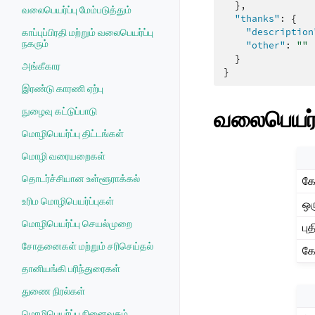
},
வலைபெயர்ப்பு மேம்படுத்தும்
"thanks"
:
{
"description
காப்புப்பிரதி மற்றும் வலைபெயர்ப்பு
நகரும்
"other"
:
""
}
அங்கீகார
}
இரண்டு காரணி ஏற்பு
வலைபெயர்ப
நுழைவு கட்டுப்பாடு
மொழிபெயர்ப்பு திட்டங்கள்
மொழி வரையறைகள்
தொடர்ச்சியான உள்ளூராக்கல்
கோ
உரிம மொழிபெயர்ப்புகள்
ஒர
மொழிபெயர்ப்பு செயல்முறை
பு
சோதனைகள் மற்றும் சரிசெய்தல்
கே
தானியங்கி பரிந்துரைகள்
துணை நிரல்கள்
மொழிபெயர்ப்பு நினைவகம்