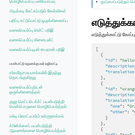
மொழிபெயர்ப்பு பணிப்பாய்வு
தூய்மைப்படுத்தும் ம
அடிக்கடி கேட்கப்படும் கேள்விகள்
எடுத்துக்க
பதிப்பு கட்டுப்பாட்டு ஒருங்கிணைப்பு
வலைபெயர்ப்பு ரெச்ட் பநிஇ
எடுத்துக்காட்டு கோப்பு
வலைபெயர்ப்பு கிளையன்ட்
[
வலைபெயர்ப்புடின் பைதான் பநிஇ
{
"id"
:
"hello
பயன்பாட்டு உருவாக்குபவர் வழிகாட்டி
"description
"translation
சர்வதேசமயமாக்கலில் இருந்து
தொடங்குகிறது
},
{
வலைபெயர்ப்புடுடன்
"id"
:
"orang
ஒருங்கிணைத்தல்
"description
"translation
குனு கெட்டடெக்ச்ட் பயன்படுத்தி
"one"
:
"Or
மென்பொருளை மொழிபெயர்த்தல்
"other"
:
"
மல்டி-பிளாட்ஃபார்ம் உள்ளூராக்கல்
}
},
ச்பின்க்சைப் பயன்படுத்தி
{
ஆவணங்களை மொழிபெயர்த்தல்
"id"
:
"try"
,