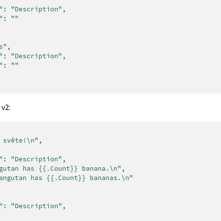
"
:
"Description"
,
"
:
""
s"
,
"
:
"Description"
,
"
:
""
 v2:
 světe!\n"
,
"
:
"Description"
,
gutan has {{.Count}} banana.\n"
,
angutan has {{.Count}} bananas.\n"
"
:
"Description"
,