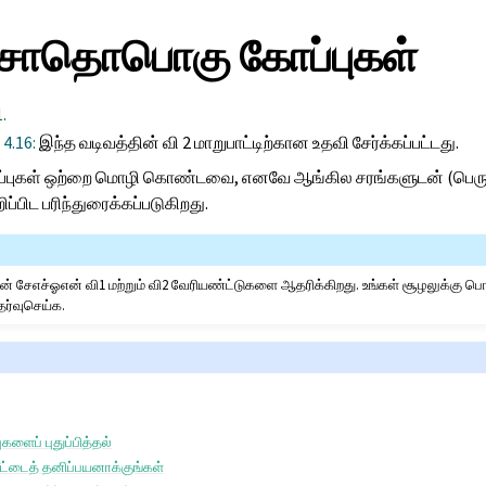
 சாதொபொகு கோப்புகள்
.
 4.16:
இந்த வடிவத்தின் வி 2 மாறுபாட்டிற்கான உதவி சேர்க்கப்பட்டது.
்புகள் ஒற்றை மொழி கொண்டவை, எனவே ஆங்கில சரங்களுடன் (பெரும
்பிட பரிந்துரைக்கப்படுகிறது.
் சேஎச்ஓஎன் வி1 மற்றும் வி2 வேரியண்ட்டுகளை ஆதரிக்கிறது. உங்கள் சூழலுக்கு 
ர்வுசெய்க.
ளைப் புதுப்பித்தல்
டைத் தனிப்பயனாக்குங்கள்