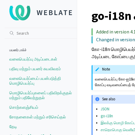
go-i18n
Added in version 4.1
Changed in version
கோ-i18n மொழிபெயர்ப
பயனர் டாக்ச்
அடிப்படை கோப்பை குறிப
வலைபெயர்ப்பு அடிப்படைகள்
பதிவு மற்றும் பயனர் சுயவிவரம்
Note
வலைபெயர்ப்பைப் பயன்படுத்தி
வலைபெயர்ப்பு கோ-ஐ18என
மொழிபெயர்ப்பு
கோப்பு வடிவமைப்பைத் தே
மொழிபெயர்ப்புகளைப் பதிவிறக்குதல்
மற்றும் பதிவேற்றுதல்
See also
சொற்களஞ்சியம்
JSON
go-i18n
சோதனைகள் மற்றும் சரிசெய்தல்
இலக்கு மொழி கோப்புக
தேடி
சாதொபொகு வெளியீட்