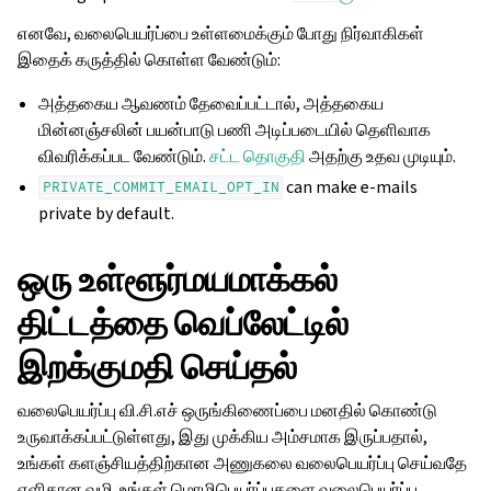
எனவே, வலைபெயர்ப்பை உள்ளமைக்கும் போது நிர்வாகிகள்
இதைக் கருத்தில் கொள்ள வேண்டும்:
அத்தகைய ஆவணம் தேவைப்பட்டால், அத்தகைய
மின்னஞ்சலின் பயன்பாடு பணி அடிப்படையில் தெளிவாக
விவரிக்கப்பட வேண்டும்.
சட்ட தொகுதி
அதற்கு உதவ முடியும்.
can make e-mails
PRIVATE_COMMIT_EMAIL_OPT_IN
private by default.
ஒரு உள்ளூர்மயமாக்கல்
திட்டத்தை வெப்லேட்டில்
இறக்குமதி செய்தல்
வலைபெயர்ப்பு வி.சி.எச் ஒருங்கிணைப்பை மனதில் கொண்டு
உருவாக்கப்பட்டுள்ளது, இது முக்கிய அம்சமாக இருப்பதால்,
உங்கள் களஞ்சியத்திற்கான அணுகலை வலைபெயர்ப்பு செய்வதே
எளிதான வழி. உங்கள் மொழிபெயர்ப்புகளை வலைபெயர்ப்பு