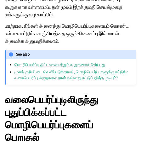
கூறுகளாக உள்ளமைப்பதன் மூலம் இறக்குமதி செயல்முறை
உங்களுக்கு வழிகாட்டும்.
மாற்றாக, நீங்கள் அனைத்து மொழிபெயர்ப்புகளையும் கொண்ட
உள்ளக மட்டும் களஞ்சியத்தை ஒருங்கிணைப்பு இல்லாமல்
அமைக்க அனுமதிக்கலாம்.
See also
மொழிபெயர்ப்பு திட்டங்கள் மற்றும் கூறுகளைச் சேர்ப்பது
மூலக் குறியீட்டை வெளிப்படுத்தாமல், மொழிபெயர்ப்புகளுக்கு மட்டுமே
வலைபெயர்ப்பு அணுகலை நான் எவ்வாறு கட்டுப்படுத்த முடியும்?
வலைபெயர்ப்புடிலிருந்து
புதுப்பிக்கப்பட்ட
மொழிபெயர்ப்புகளைப்
பெறுதல்