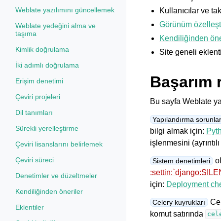
Weblate yazılımını güncellemek
Kullanıcılar ve tak
Görünüm özelleşt
Weblate yedeğini alma ve
taşıma
Kendiliğinden öne
Kimlik doğrulama
Site geneli eklenti
İki adımlı doğrulama
Başarım 
Erişim denetimi
Çeviri projeleri
Bu sayfa Weblate ya
Dil tanımları
Yapılandırma sorunlar
Sürekli yerelleştirme
bilgi almak için:
Pyth
işlenmesini (ayrıntılı
Çeviri lisanslarını belirlemek
Çeviri süreci
ol
Sistem denetimleri
:settin:`django:
Denetimler ve düzeltmeler
için:
Deployment che
Kendiliğinden öneriler
Cel
Celery kuyrukları
Eklentiler
komut satırında
cel