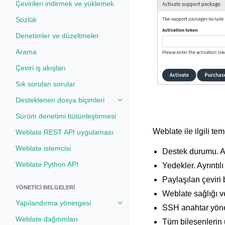
Çevirileri indirmek ve yüklemek
Sözlük
Denetimler ve düzeltmeler
Arama
Çeviri iş akışları
Sık sorulan sorular
Desteklenen dosya biçimleri
Toggle navigation of Desteklenen
Sürüm denetimi bütünleştirmesi
Weblate ile ilgili teme
Weblate REST API uygulaması
Weblate istemcisi
Destek durumu. Ayr
Weblate Python API
Yedekler. Ayrıntılı
Paylaşılan çeviri b
YÖNETICI BELGELERI
Weblate sağlığı v
Yapılandırma yönergesi
Toggle navigation of Yapılandırm
SSH anahtar yöneti
Weblate dağıtımları
Tüm bileşenlerin uy