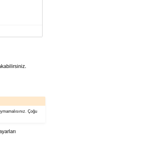
abilirsiniz.
duymamalısınız. Çoğu
ayarları