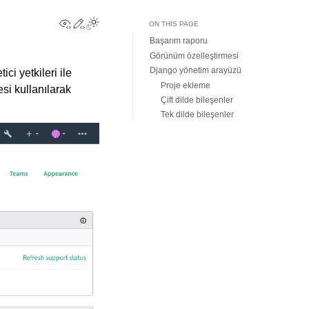
View this page
Edit this page
Toggle Light / Dark / Auto color theme
ON THIS PAGE
Başarım raporu
Görünüm özelleştirmesi
Django yönetim arayüzü
ci yetkileri ile
Proje ekleme
esi kullanılarak
Çift dilde bileşenler
Tek dilde bileşenler