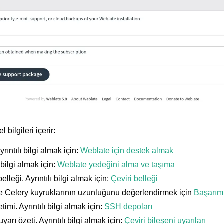
 dosya biçimleri
l bilgileri içerir:
ıntılı bilgi almak için:
Weblate için destek almak
 bilgi almak için:
Weblate yedeğini alma ve taşıma
elleği. Ayrıntılı bilgi almak için:
Çeviri belleği
e Celery kuyruklarının uzunluğunu değerlendirmek için
Başarım
a yönergesi
mi. Ayrıntılı bilgi almak için:
SSH depoları
arı özeti. Ayrıntılı bilgi almak için:
Çeviri bileşeni uyarıları