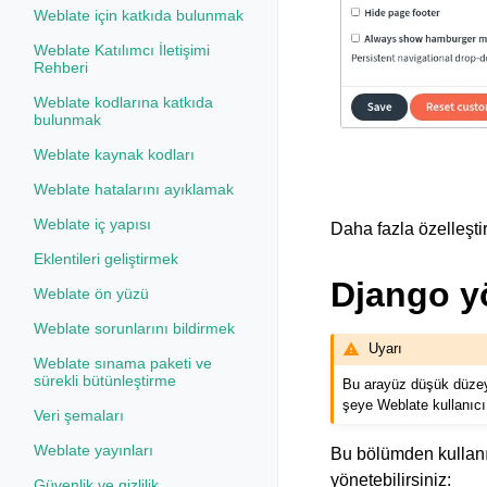
Weblate için katkıda bulunmak
Weblate Katılımcı İletişimi
Rehberi
Weblate kodlarına katkıda
bulunmak
Weblate kaynak kodları
Weblate hatalarını ayıklamak
Weblate iç yapısı
Daha fazla özelleşt
Eklentileri geliştirmek
Django y
Weblate ön yüzü
Weblate sorunlarını bildirmek
Uyarı
Weblate sınama paketi ve
sürekli bütünleştirme
Bu arayüz düşük düzey
şeye Weblate kullanıcı
Veri şemaları
Weblate yayınları
Bu bölümden kullanıc
yönetebilirsiniz:
Güvenlik ve gizlilik