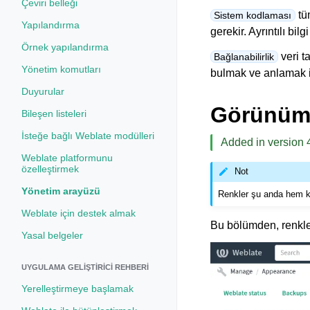
Çeviri belleği
tü
Sistem kodlaması
Yapılandırma
gerekir. Ayrıntılı bil
Örnek yapılandırma
veri t
Bağlanabilirlik
Yönetim komutları
bulmak ve anlamak içi
Duyurular
Görünüm 
Bileşen listeleri
İsteğe bağlı Weblate modülleri
Added in version 4
Weblate platformunu
özelleştirmek
Not
Yönetim arayüzü
Renkler şu anda hem ko
Weblate için destek almak
Bu bölümden, renkleri
Yasal belgeler
UYGULAMA GELIŞTIRICI REHBERI
Yerelleştirmeye başlamak