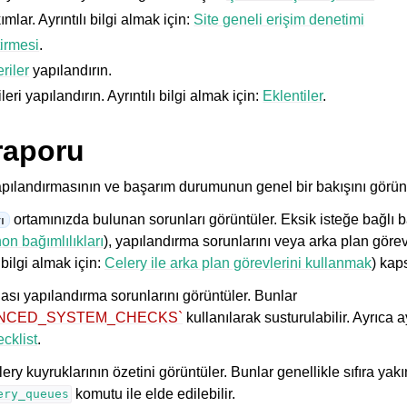
ımlar. Ayrıntılı bilgi almak için:
Site geneli erişim denetimi
irmesi
.
riler
yapılandırın.
leri yapılandırın. Ayrıntılı bilgi almak için:
Eklentiler
.
raporu
pılandırmasının ve başarım durumunun genel bir bakışını görünt
ortamınızda bulunan sorunları görüntüler. Eksik isteğe bağlı bağı
ı
on bağımlılıkları
), yapılandırma sorunlarını veya arka plan görev
 bilgi almak için:
Celery ile arka plan görevlerini kullanmak
) kap
ası yapılandırma sorunlarını görüntüler. Bunlar
SILENCED_SYSTEM_CHECKS`
kullanılarak susturulabilir. Ayrıca ay
cklist
.
ery kuyruklarının özetini görüntüler. Bunlar genellikle sıfıra yakın
komutu ile elde edilebilir.
ery_queues