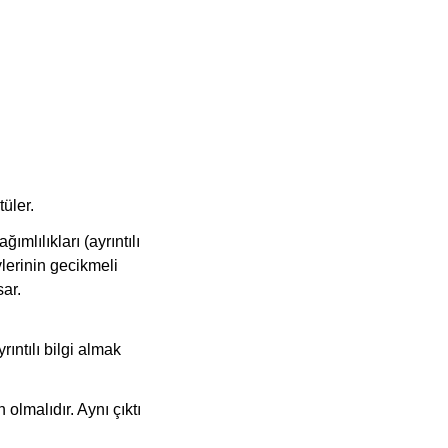
üler.
mlılıkları (ayrıntılı
lerinin gecikmeli
sar.
rıntılı bilgi almak
 olmalıdır. Aynı çıktı