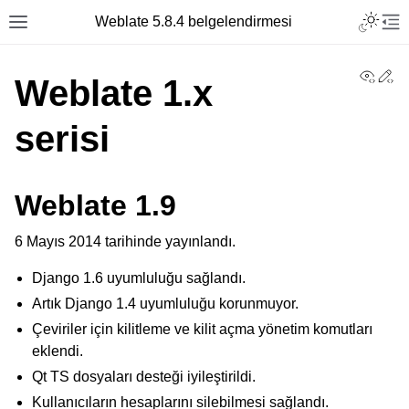
Toggle L
Weblate 5.8.4 belgelendirmesi
Toggle site navigation sidebar
Tog
View
Ed
Weblate 1.x
serisi
Weblate 1.9
6 Mayıs 2014 tarihinde yayınlandı.
Django 1.6 uyumluluğu sağlandı.
Artık Django 1.4 uyumluluğu korunmuyor.
Çeviriler için kilitleme ve kilit açma yönetim komutları
eklendi.
Qt TS dosyaları desteği iyileştirildi.
Kullanıcıların hesaplarını silebilmesi sağlandı.