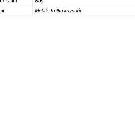
er kalıbı
Boş
mi
Mobile Kotlin kaynağı
 dosya biçimleri