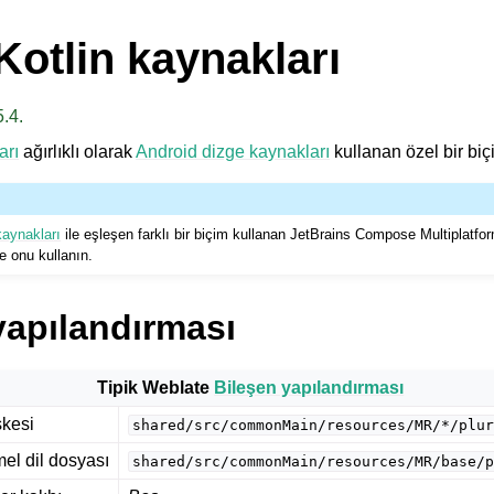
Kotlin kaynakları
.4.
arı
ağırlıklı olarak
Android dizge kaynakları
kullanan özel bir biç
kaynakları
ile eşleşen farklı bir biçim kullanan JetBrains Compose Multiplatf
e onu kullanın.
yapılandırması
Tipik Weblate
Bileşen yapılandırması
kesi
shared/src/commonMain/resources/MR/*/plur
emel dil dosyası
shared/src/commonMain/resources/MR/base/p