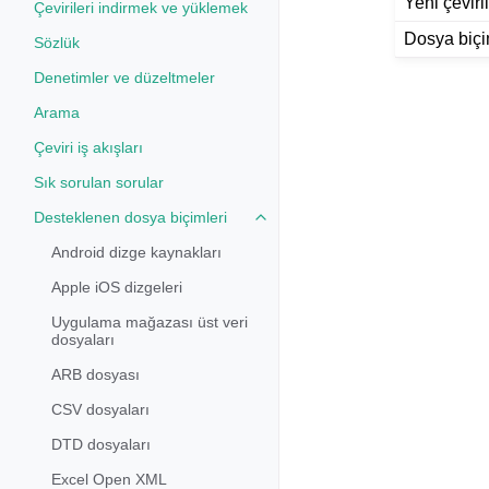
Yeni çeviril
Çevirileri indirmek ve yüklemek
Dosya biçi
Sözlük
Denetimler ve düzeltmeler
Arama
Çeviri iş akışları
Sık sorulan sorular
Desteklenen dosya biçimleri
Toggle navigation of Desteklenen
Android dizge kaynakları
Apple iOS dizgeleri
Uygulama mağazası üst veri
dosyaları
ARB dosyası
CSV dosyaları
DTD dosyaları
Excel Open XML