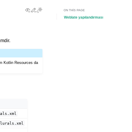
View this page
Edit this page
Toggle Light / Dark / Auto color theme
ON THIS PAGE
Weblate yapılandırması
imdir.
orm Kotlin Resources da
als.xml
lurals.xml