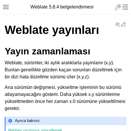
Toggle L
Weblate 5.8.4 belgelendirmesi
Toggle site navigation sidebar
Tog
View
Ed
Weblate yayınları
Yayın zamanlaması
Weblate, sürümler, iki aylık aralıklarla yayınlanır (x.y).
Bunları genellikle gözden kaçan sorunları düzeltmek için
bir dizi hata düzeltme sürümü izler (x.y.z).
Ana sürümün değişmesi, yükseltme işleminin bu sürümü
atlayamayacağını gösterir. Daha yüksek x.y sürümlerine
yükseltmeden önce her zaman x.0 sürümüne yükseltilmesi
gerekir.
Ayrıca bakınız
Weblate yazılımını güncellemek