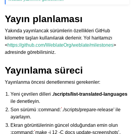
Yayın planlaması
Yakında yayınlancak sürümlerin özellikleri GitHub
kilometre taşları kullanılarak derlenir. Yol haritamızı
<
https://github.com/WeblateOrg/weblate/milestones
>
adresinde görebilirsiniz.
ggle navigation of Desteklenen dosya biçimleri
Yayınlama süreci
Yayınlanma öncesi denetlenmesi gerekenler:
Yeni çevrilen dilleri
./scripts/list-translated-languages
ile denetleyin.
Son sürümü :command:
`
./scripts/prepare-release’ ile
ayarlayın.
ggle navigation of Yapılandırma yönergesi
Ekran görüntülerinin güncel olduğundan emin olun
:command:
`
make -j 12 -C docs update-screenshots’.