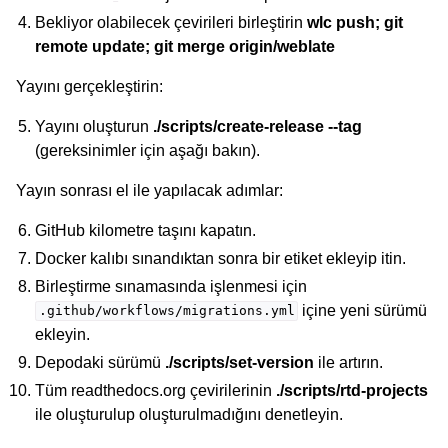
Bekliyor olabilecek çevirileri birleştirin
wlc push; git
remote update; git merge origin/weblate
Yayını gerçekleştirin:
Yayını oluşturun
./scripts/create-release --tag
(gereksinimler için aşağı bakın).
Yayın sonrası el ile yapılacak adımlar:
GitHub kilometre taşını kapatın.
Docker kalıbı sınandıktan sonra bir etiket ekleyip itin.
Birleştirme sınamasında işlenmesi için
içine yeni sürümü
.github/workflows/migrations.yml
ekleyin.
Depodaki sürümü
./scripts/set-version
ile artırın.
Tüm readthedocs.org çevirilerinin
./scripts/rtd-projects
ile oluşturulup oluşturulmadığını denetleyin.