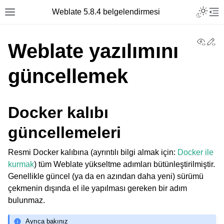
Toggle L
Weblate 5.8.4 belgelendirmesi
Toggle site navigation sidebar
Tog
View
Ed
Weblate yazılımını
güncellemek
Docker kalıbı
güncellemeleri
Resmi Docker kalıbına (ayrıntılı bilgi almak için:
Docker ile
kurmak
) tüm Weblate yükseltme adımları bütünleştirilmiştir.
Genellikle güncel (ya da en azından daha yeni) sürümü
çekmenin dışında el ile yapılması gereken bir adım
bulunmaz.
Ayrıca bakınız