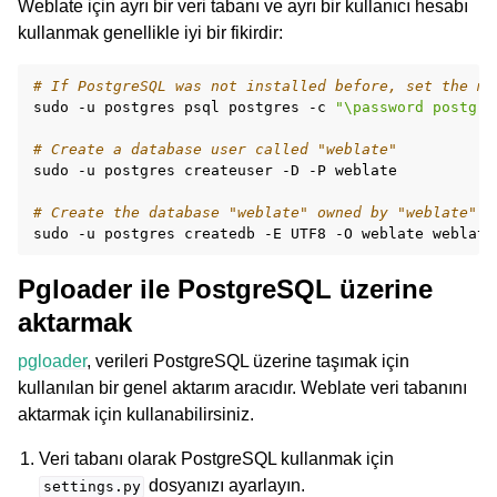
Weblate için ayrı bir veri tabanı ve ayrı bir kullanıcı hesabı
kullanmak genellikle iyi bir fikirdir:
# If PostgreSQL was not installed before, set the ma
sudo
-u
postgres
psql
postgres
-c
"\password postgre
# Create a database user called "weblate"
sudo
-u
postgres
createuser
-D
-P
weblate

# Create the database "weblate" owned by "weblate"
sudo
-u
postgres
createdb
-E
UTF8
-O
weblate
Pgloader ile PostgreSQL üzerine
aktarmak
pgloader
, verileri PostgreSQL üzerine taşımak için
kullanılan bir genel aktarım aracıdır. Weblate veri tabanını
aktarmak için kullanabilirsiniz.
Veri tabanı olarak PostgreSQL kullanmak için
dosyanızı ayarlayın.
settings.py