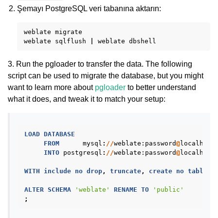
Şemayı PostgreSQL veri tabanına aktarın:
weblate
migrate

weblate
sqlflush
|
weblate
3. Run the pgloader to transfer the data. The following
script can be used to migrate the database, but you might
want to learn more about
pgloader
to better understand
what it does, and tweak it to match your setup:
LOAD
DATABASE
FROM
mysql
:
//
weblate
:password
@
localhost
INTO
postgresql
:
//
weblate
:password
@
localhost
WITH
include
no
drop
,
truncate
,
create
no
tables
,
ALTER
SCHEMA
'weblate'
RENAME
TO
'public'
;