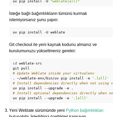
uv
pip
install
-U
"weblate[all]"
İsteğe bağlı bağımlılıkların tümünü kurmak
istemiyorsanız şunu yapın:
uv
pip
install
-U
Git checkout ile yeni kaynak kodunu almanız ve
kurulumunuzu yükseltmeniz gerekir:
cd
weblate-src

git
# Update Weblate inside your virtualenv
.
~/weblate-env/bin/uv
pip
install
-e
'.[all]'
# Install dependencies directly when not using vi
uv
pip
install
--upgrade
-e
# Install optional dependencies directly when not
uv
pip
install
--upgrade
-e
'.[all]'
Yeni Weblate sürümünde yeni
Python bağımlılıkları
bulunabilir. İstediğiniz özellikleri kapsayıp