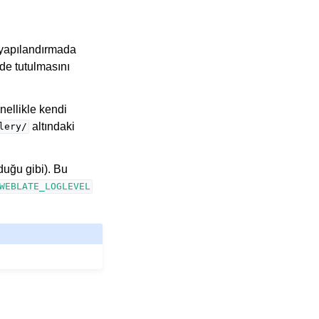
an yapılandırmada
de tutulmasını
nellikle kendi
altındaki
lery/
duğu gibi). Bu
WEBLATE_LOGLEVEL