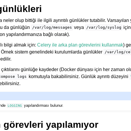
ünlükleri
eler olup bittiği ile ilgili ayrıntılı günlükler tutabilir. Varsayıl
 bu da günlüğün
veya
için
/var/log/messages
/var/log/syslog
on yapılandırmanıza bağlı olarak).
lı bilgi almak için:
Celery ile arka plan görevlerini kullanmak
) ge
r. Örnek sistem genelindeki kurulumlarda günlükler
/var/log/ce
dilir.
 dosya biçimleri
 çıktılarını günlüğe kaydeder (Docker dünyası için her zaman ol
komutuyla bakabilirsiniz. Günlük ayrıntı düzeyini
compose
logs
bilirsiniz.
inde
yapılandırması bulunur.
LOGGING
a yönergesi
 görevleri yapılamıyor