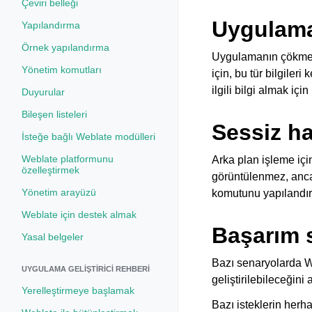
Çeviri belleği
Uygulama
Yapılandırma
Örnek yapılandırma
Uygulamanın çökmesi 
Yönetim komutları
için, bu tür bilgiler
ilgili bilgi almak için
Duyurular
Bileşen listeleri
Sessiz ha
İsteğe bağlı Weblate modülleri
Weblate platformunu
Arka plan işleme için
özelleştirmek
görüntülenmez, anca
Yönetim arayüzü
komutunu yapılandırm
Weblate için destek almak
Başarım 
Yasal belgeler
Bazı senaryolarda We
UYGULAMA GELIŞTIRICI REHBERI
geliştirilebileceğin
Yerelleştirmeye başlamak
Bazı isteklerin her