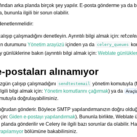
afından arka planda birçok şey yapılır. E-posta gönderme ya da b
 bununla ilgili bir sorun olabilir.
enetlenmelidir:
lışıp çalışmadığını denetleyin. Ayrıntılı bilgi almak için: ref:
cele
un durumunu
Yönetim arayüzü
içinden ya da
kom
celery_queues
y günlüklerine bakın (ayrıntılı bilgi almak için:
Weblate günlükler
-postaları alınamıyor
zgün çalışıp çalışmadığını
yönetim komutuyla (f
sendtestemail
lgili bilgi almak için:
Yönetim komutlarını çağırmak
) ya da
Araçl
utuyla doğrulayabilirsiniz.
doğrudan gönderir. Böylece SMTP yapılandırmanızın doğru oldu
için:
Giden e-postayı yapılandırmak
). Bununla birlikte, Weblate
planda gönderilir ve Celery ile ilgili bazı sorunlar da olabilir. H
yapılamıyor
bölümüne bakabilirsiniz.