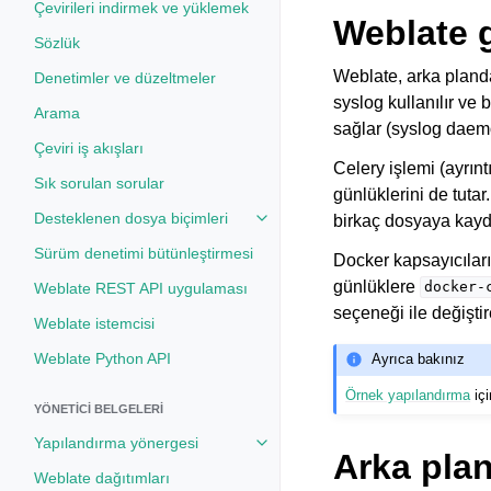
Çevirileri indirmek ve yüklemek
Weblate g
Sözlük
Weblate, arka planda n
Denetimler ve düzeltmeler
syslog kullanılır ve
Arama
sağlar (syslog daem
Çeviri iş akışları
Celery işlemi (ayrıntı
Sık sorulan sorular
günlüklerini de tuta
Desteklenen dosya biçimleri
birkaç dosyaya kayde
Toggle navigation of Desteklenen
Sürüm denetimi bütünleştirmesi
Docker kapsayıcıları
günlüklere
docker-
Weblate REST API uygulaması
seçeneği ile değiştire
Weblate istemcisi
Weblate Python API
Ayrıca bakınız
Örnek yapılandırma
iç
YÖNETICI BELGELERI
Yapılandırma yönergesi
Toggle navigation of Yapılandırm
Arka plan
Weblate dağıtımları