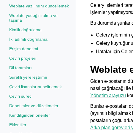
Celery işlemleri tar
Weblate yazılımını güncellemek
işlemler yapılmıyorsa,
Weblate yedeğini alma ve
taşıma
Bu durumda şunlar d
Kimlik doğrulama
Celery işleminin ça
İki adımlı doğrulama
Celery kuyruğun
Erişim denetimi
Hatalar için Celer
Çeviri projeleri
Weblate e
Dil tanımları
Sürekli yerelleştirme
Giden e-postanın dü
Çeviri lisanslarını belirlemek
nasıl çağrılacağı ile i
Yönetim arayüzü
kom
Çeviri süreci
Denetimler ve düzeltmeler
Bunlar e-postaları 
(ayrıntılı bilgi almak 
Kendiliğinden öneriler
postaların çoğu arka 
Eklentiler
Arka plan görevleri 