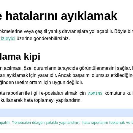
 hatalarını ayıklamak
melerine veya çeşitli yanlış davranışlara yol açabilir. Böyle bir so
izleyici
üzerine gönderebilirsiniz.
lama kipi
n açılması, özel durumların tarayıcıda görüntülenmesini sağlar. B
rı ayıklamak için yararlıdır. Ancak başarımı olumsuz etkilediğin
eğinden üretim ortamı için uygun değildir.
a raporları ile ilgili e-postaları almak için
komutunu kull
ADMINS
 kullanarak hata toplamayı yapılandırın.
apatın
,
Yöneticileri düzgün şekilde yapılandırın
,
Hata raporlarını toplamak ve 