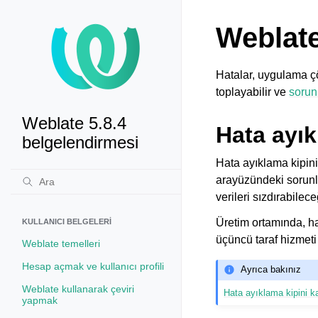
Weblate
Hatalar, uygulama çök
toplayabilir ve
sorun 
Weblate 5.8.4
Hata ayık
belgelendirmesi
Hata ayıklama kipini
arayüzündeki sorunla
verileri sızdırabilec
Üretim ortamında, hat
KULLANICI BELGELERI
üçüncü taraf hizmeti
Weblate temelleri
Hesap açmak ve kullanıcı profili
Ayrıca bakınız
Weblate kullanarak çeviri
Hata ayıklama kipini k
yapmak