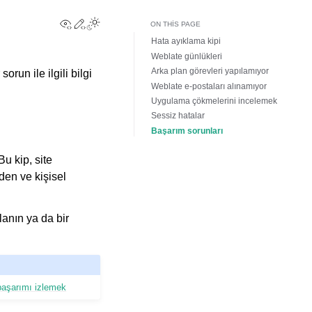
View this page
Edit this page
Toggle Light / Dark / Auto color theme
ON THIS PAGE
Hata ayıklama kipi
Weblate günlükleri
Arka plan görevleri yapılamıyor
run ile ilgili bilgi
Weblate e-postaları alınamıyor
Uygulama çökmelerini incelemek
Sessiz hatalar
Başarım sorunları
u kip, site
den ve kişisel
anın ya da bir
başarımı izlemek