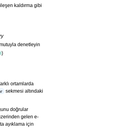
ileşen kaldırma gibi
ry
utuyla denetleyin
i
)
arklı ortamlarda
sekmesi altındaki
ar
ğunu doğrular
 üzerinden gelen e-
ata ayıklama için