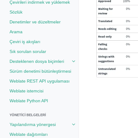
Çevirileri indirmek ve yüklemek
Sözlük
Denetimler ve düzeltmeler
Arama
Çeviri iş akışları
Sık sorulan sorular
Desteklenen dosya biçimleri
Toggle navigation of Desteklenen
Sürüm denetimi bütünleştirmesi
Weblate REST API uygulaması
Weblate istemcisi
Weblate Python API
YÖNETICI BELGELERI
Yapılandırma yönergesi
Toggle navigation of Yapılandırm
Weblate dağıtımları