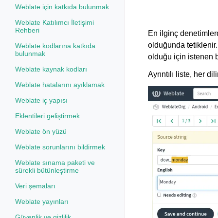
Weblate için katkıda bulunmak
Weblate Katılımcı İletişimi
Rehberi
En ilginç denetimler
olduğunda tetiklenir
Weblate kodlarına katkıda
bulunmak
olduğu için istenen b
Weblate kaynak kodları
Ayrıntılı liste, her di
Weblate hatalarını ayıklamak
Weblate iç yapısı
Eklentileri geliştirmek
Weblate ön yüzü
Weblate sorunlarını bildirmek
Weblate sınama paketi ve
sürekli bütünleştirme
Veri şemaları
Weblate yayınları
Güvenlik ve gizlilik