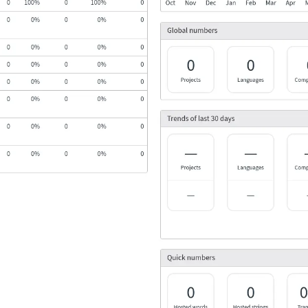
 dosya biçimleri
a yönergesi