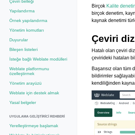
Çeviri belleği
Birçok
Kalite deneti
Yapılandırma
birçok denetim, kayn
kaynak denetimi türle
Örnek yapılandırma
Yönetim komutları
Çeviri di
Duyurular
Bileşen listeleri
Hatalı olan çeviri d
çevirideki hataları b
İsteğe bağlı Weblate modülleri
Başarısız olan tüm d
Weblate platformunu
özelleştirmek
bildirimler sağlayab
kendiliğinden kaynak 
Yönetim arayüzü
Weblate için destek almak
Yasal belgeler
UYGULAMA GELIŞTIRICI REHBERI
Yerelleştirmeye başlamak