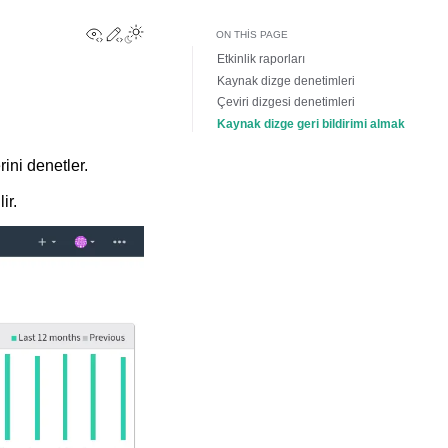
View this page
Edit this page
Toggle Light / Dark / Auto color theme
ON THIS PAGE
Etkinlik raporları
Kaynak dizge denetimleri
Çeviri dizgesi denetimleri
Kaynak dizge geri bildirimi almak
rini denetler.
ir.