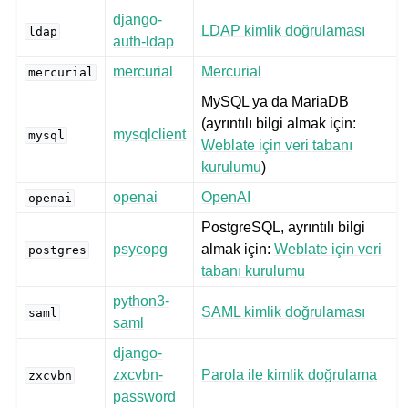
django-
LDAP kimlik doğrulaması
ldap
auth-ldap
mercurial
Mercurial
mercurial
MySQL ya da MariaDB
(ayrıntılı bilgi almak için:
mysqlclient
mysql
Weblate için veri tabanı
kurulumu
)
openai
OpenAI
openai
PostgreSQL, ayrıntılı bilgi
psycopg
almak için:
Weblate için veri
postgres
tabanı kurulumu
python3-
SAML kimlik doğrulaması
saml
saml
django-
zxcvbn-
Parola ile kimlik doğrulama
zxcvbn
password