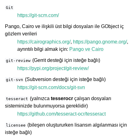
Git
https://git-scm.com/
Pango, Cairo ve ilişkili üst bilgi dosyaları ile GObject iç
gözlem verileri
https://cairographics.org/
,
https://pango.gnome.org/
,
ayrıntılı bilgi almak için:
Pango ve Cairo
(Gerrit desteği için isteğe bağlı)
git-review
https://pypi.org/project/git-review/
(Subversion desteği için isteğe bağlı)
git-svn
https://git-scm.com/docs/git-svn
(yalnızca
tesserocr
çalışan dosyaları
tesseract
sisteminizde bulunmuyorsa gereklidir)
https://github.com/tesseract-ocr/tesseract
(bileşen oluştururken lisansın algılanması için
licensee
isteğe bağlı)