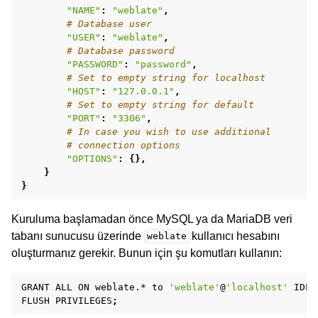
"NAME"
:
"weblate"
,
# Database user
"USER"
:
"weblate"
,
# Database password
"PASSWORD"
:
"password"
,
# Set to empty string for localhost
"HOST"
:
"127.0.0.1"
,
# Set to empty string for default
"PORT"
:
"3306"
,
# In case you wish to use additional
# connection options
"OPTIONS"
:
{},
}
}
Kuruluma başlamadan önce MySQL ya da MariaDB veri
tabanı sunucusu üzerinde
kullanıcı hesabını
weblate
oluşturmanız gerekir. Bunun için şu komutları kullanın:
GRANT
ALL
ON
weblate.*
to
'weblate'
@
'localhost'
IDEN
FLUSH
PRIVILEGES
;