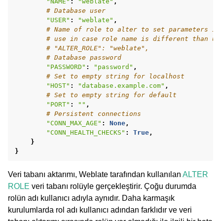
"NAME"
:
"weblate"
,
# Database user
"USER"
:
"weblate"
,
# Name of role to alter to set parameters in
# use in case role name is different than us
# "ALTER_ROLE": "weblate",
# Database password
"PASSWORD"
:
"password"
,
# Set to empty string for localhost
"HOST"
:
"database.example.com"
,
# Set to empty string for default
"PORT"
:
""
,
# Persistent connections
"CONN_MAX_AGE"
:
None
,
"CONN_HEALTH_CHECKS"
:
True
,
}
}
Veri tabanı aktarımı, Weblate tarafından kullanılan
ALTER
ROLE
veri tabanı rolüyle gerçekleştirir. Çoğu durumda
rolün adı kullanıcı adıyla aynıdır. Daha karmaşık
kurulumlarda rol adı kullanıcı adından farklıdır ve veri