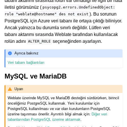
tabanı aktarımı sırasında rolün var olmadığı ile ilgili bir hata
iletisi görürsünüz (
psycopg2.errors.UndefinedObject:
). Bu sorunun
role
"weblate@hostname"
des
not
exist
PostgreSQL için Azure veri tabanı ile ortaya çıktığı biliniyor.
Ancak yalnızca bu durumla sınırlı değildir. Lütfen veri
tabanı aktarımı sırasında Weblate tarafından kullanılacak
rolün adını
seçeneğinden ayarlayın.
ALTER_ROLE
Ayrıca bakınız
Veri tabanı bağlantıları
MySQL ve MariaDB
Uyarı
Weblate üzerinde MySQL ve MariaDB desteğini sürdürürken, birincil
önceliğimiz PostgreSQL kullanmak. Yeni kurulumlar için
PostgreSQL kullanılması ve var olan kurulumların PostgreSQL
üzerine taşınması önerilir. Ayrıntılı bilgi almak için:
Diğer veri
tabanlarından PostgreSQL üzerine aktarmak
.