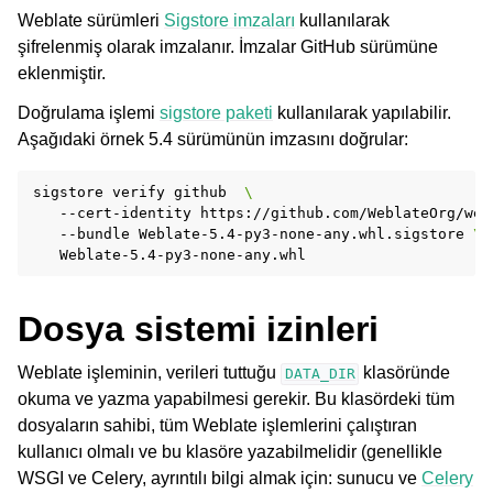
Weblate sürümleri
Sigstore imzaları
kullanılarak
şifrelenmiş olarak imzalanır. İmzalar GitHub sürümüne
eklenmiştir.
Doğrulama işlemi
sigstore paketi
kullanılarak yapılabilir.
Aşağıdaki örnek 5.4 sürümünün imzasını doğrular:
sigstore
verify
github
\
--cert-identity
https://github.com/WeblateOrg/web
--bundle
Weblate-5.4-py3-none-any.whl.sigstore
\
Dosya sistemi izinleri
Weblate işleminin, verileri tuttuğu
klasöründe
DATA_DIR
okuma ve yazma yapabilmesi gerekir. Bu klasördeki tüm
dosyaların sahibi, tüm Weblate işlemlerini çalıştıran
kullanıcı olmalı ve bu klasöre yazabilmelidir (genellikle
WSGI ve Celery, ayrıntılı bilgi almak için:
sunucu
ve
Celery