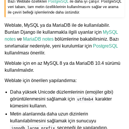
Bazı Weblate özellikleri
PostgreSQL
ile daha iyi çalışır. PostgreSQL
veri tabanı, tam metin özelliklerinin kullanılmasını sağlar ve arama
ile çeviri belleği işlemlerinde daha üstündür.
Weblate, MySQL ya da MariaDB ile de kullanılabilir.
Bunları Django ile kullanmakla ilgili uyarılar için
MySQL
notes
ve
MariaDB notes
bölümlerine bakabilirsiniz. Bazı
sınırlamalar nedeniyle, yeni kurulumlar için
PostgreSQL
kullanılması önerilir.
Weblate için en az MySQL 8 ya da MariaDB 10.4 sürümü
kullanılmalıdır.
Weblate için önerilen yapılandırma:
Daha yüksek Unicode düzlemlerinin (emojiler gibi)
görüntülenmesini sağlamak için
karakter
utf8mb4
kümesini kullanın.
Metin alanlarında daha uzun dizinlerin
kullanılabilmesini sağlamak için sunucuyu
seçeneği ile yapılandırın.
innodb_large_prefix