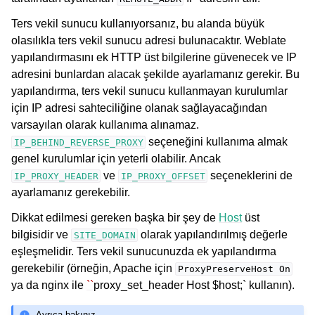
Ters vekil sunucu kullanıyorsanız, bu alanda büyük
olasılıkla ters vekil sunucu adresi bulunacaktır. Weblate
yapılandırmasını ek HTTP üst bilgilerine güvenecek ve IP
adresini bunlardan alacak şekilde ayarlamanız gerekir. Bu
yapılandırma, ters vekil sunucu kullanmayan kurulumlar
için IP adresi sahteciliğine olanak sağlayacağından
varsayılan olarak kullanıma alınamaz.
seçeneğini kullanıma almak
IP_BEHIND_REVERSE_PROXY
genel kurulumlar için yeterli olabilir. Ancak
ve
seçeneklerini de
IP_PROXY_HEADER
IP_PROXY_OFFSET
ayarlamanız gerekebilir.
Dikkat edilmesi gereken başka bir şey de
Host
üst
bilgisidir ve
olarak yapılandırılmış değerle
SITE_DOMAIN
eşleşmelidir. Ters vekil sunucunuzda ek yapılandırma
gerekebilir (örneğin, Apache için
ProxyPreserveHost
On
ya da nginx ile
``
proxy_set_header Host $host;` kullanın).
Ayrıca bakınız