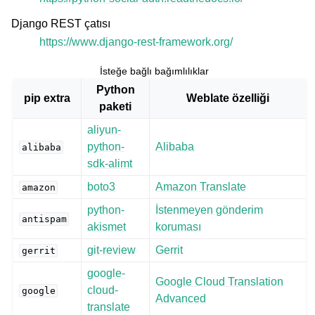
Django REST çatısı
https://www.django-rest-framework.org/
İsteğe bağlı bağımlılıklar
Python
pip extra
Weblate özelliği
paketi
aliyun-
python-
Alibaba
alibaba
sdk-alimt
boto3
Amazon Translate
amazon
python-
İstenmeyen gönderim
antispam
akismet
koruması
git-review
Gerrit
gerrit
google-
Google Cloud Translation
cloud-
google
Advanced
translate