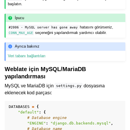
başlatın.
İpucu
hatasını görürseniz,
#2006
-
MySQL
server
has
gone
away
seçeneğini yapılandırmak yardımcı olabilir.
CONN_MAX_AGE
Ayrıca bakınız
Veri tabanı bağlantıları
Weblate için MySQL/MariaDB
yapılandırması
MySQL ve MariaDB için
dosyasına
settings.py
eklenecek kod parçası:
DATABASES
=
{
"default"
:
{
# Database engine
"ENGINE"
:
"django.db.backends.mysql"
,
# Database name