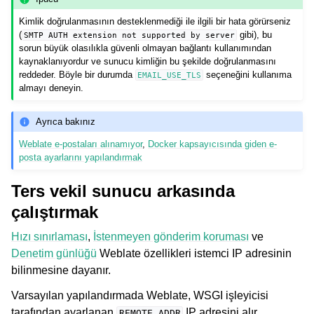
Kimlik doğrulanmasının desteklenmediği ile ilgili bir hata görürseniz
(
gibi), bu
SMTP
AUTH
extension
not
supported
by
server
sorun büyük olasılıkla güvenli olmayan bağlantı kullanımından
kaynaklanıyordur ve sunucu kimliğin bu şekilde doğrulanmasını
reddeder. Böyle bir durumda
seçeneğini kullanıma
EMAIL_USE_TLS
almayı deneyin.
Ayrıca bakınız
Weblate e-postaları alınamıyor
,
Docker kapsayıcısında giden e-
posta ayarlarını yapılandırmak
Ters vekil sunucu arkasında
çalıştırmak
Hızı sınırlaması
,
İstenmeyen gönderim koruması
ve
Denetim günlüğü
Weblate özellikleri istemci IP adresinin
bilinmesine dayanır.
Varsayılan yapılandırmada Weblate, WSGI işleyicisi
tarafından ayarlanan
IP adresini alır.
REMOTE_ADDR