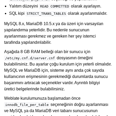
Yalıtım düzeyini
olarak ayarlayın.
READ
COMMITTED
SQL kipi
olarak ayarlanmalıdır.
STRICT_TRANS_TABLES
MySQL 8.x, MariaDB 10.5.x ya da üzeri için varsayılan
yapılandırma yeterlidir. Bu nedenle sunucunun
ayarlanması gerekmez ve gereken her şey istemci
tarafında yapılandırılabilir.
Aşağıda 8 GB RAM belleği olan bir sunucu için
dosyasının örneğini
/etc/my.cnf.d/server.cnf
bulabilirsiniz. Bu ayarlar çoğu kurulum için yeterli olmalıdır.
MySQL ve MariaDB için, sisteme aynı anda çok sayıda
kullanıcının erişmesinin gerekmediği durumlarda sunucu
başarımını artıracak seçenekler vardır. Ayrıntılı bilgiyi
üretici belgelerinde bulabilirsiniz.
Weblate kurulumunuza başlamadan önce
seçeneğinin doğru ayarlanması
innodb_file_per_table
ve MySQL ya da MariaDB veri tabanı sunucusunun