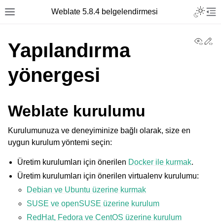
Toggle L
Weblate 5.8.4 belgelendirmesi
Toggle site navigation sidebar
Tog
View
Ed
Yapılandırma
yönergesi
Weblate kurulumu
Kurulumunuza ve deneyiminize bağlı olarak, size en
uygun kurulum yöntemi seçin:
Üretim kurulumları için önerilen
Docker ile kurmak
.
Üretim kurulumları için önerilen virtualenv kurulumu:
Debian ve Ubuntu üzerine kurmak
SUSE ve openSUSE üzerine kurulum
RedHat, Fedora ve CentOS üzerine kurulum