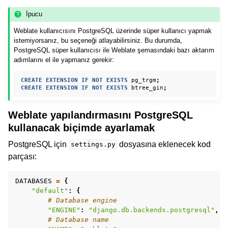
İpucu
Weblate kullanıcısını PostgreSQL üzerinde süper kullanıcı yapmak
istemiyorsanız, bu seçeneği atlayabilirsiniz. Bu durumda,
PostgreSQL süper kullanıcısı ile Weblate şemasındaki bazı aktarım
adımlarını el ile yapmanız gerekir:
CREATE
EXTENSION
IF
NOT
EXISTS
pg_trgm
;
CREATE
EXTENSION
IF
NOT
EXISTS
btree_gin
;
Weblate yapılandırmasını PostgreSQL
kullanacak biçimde ayarlamak
PostgreSQL için
dosyasına eklenecek kod
settings.py
parçası:
DATABASES
=
{
"default"
:
{
# Database engine
"ENGINE"
:
"django.db.backends.postgresql"
,
# Database name