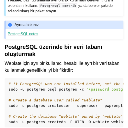
Weblate, bazı durumlarda ayrı olarak kurulması gereken trigram
eklentisini kullanır.
ya da benzer şekilde
Postgresql-contrib
adlandırılmış bir paket arayın.
Ayrıca bakınız
PostgreSQL notes
PostgreSQL üzerinde bir veri tabanı
oluşturmak
Weblate için ayrı bir kullanıcı hesabı ile ayrı bir veri tabanı
kullanmak genellikle iyi bir fikirdir:
# If PostgreSQL was not installed before, set the ma
sudo
-u
postgres
psql
postgres
-c
"\password postgre
# Create a database user called "weblate"
sudo
-u
postgres
createuser
--superuser
--pwprompt
w
# Create the database "weblate" owned by "weblate"
sudo
-u
postgres
createdb
-E
UTF8
-O
weblate