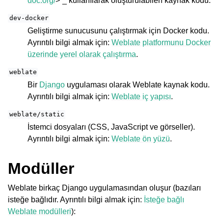
doc.org/
>`_ kullanılarak oluşturulabilen kaynak kodu.
dev-docker
Geliştirme sunucusunu çalıştırmak için Docker kodu.
Ayrıntılı bilgi almak için:
Weblate platformunu Docker
üzerinde yerel olarak çalıştırma
.
weblate
Bir
Django
uygulaması olarak Weblate kaynak kodu.
Ayrıntılı bilgi almak için:
Weblate iç yapısı
.
ggle navigation of Desteklenen dosya biçimleri
weblate/static
İstemci dosyaları (CSS, JavaScript ve görseller).
Ayrıntılı bilgi almak için:
Weblate ön yüzü
.
Modüller
Weblate birkaç Django uygulamasından oluşur (bazıları
isteğe bağlıdır. Ayrıntılı bilgi almak için:
İsteğe bağlı
ggle navigation of Yapılandırma yönergesi
Weblate modülleri
):