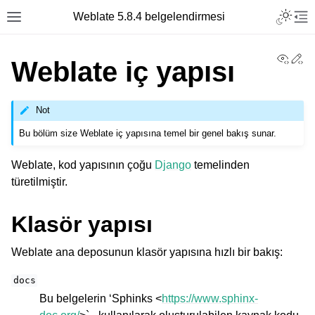
Toggle L
Weblate 5.8.4 belgelendirmesi
Toggle site navigation sidebar
Tog
View
Ed
Weblate iç yapısı
Not
Bu bölüm size Weblate iç yapısına temel bir genel bakış sunar.
Weblate, kod yapısının çoğu
Django
temelinden
türetilmiştir.
Klasör yapısı
Weblate ana deposunun klasör yapısına hızlı bir bakış:
docs
Bu belgelerin ‘Sphinks <
https://www.sphinx-