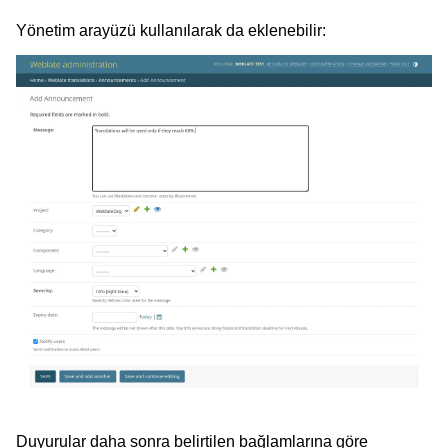
Yönetim arayüzü kullanılarak da eklenebilir:
Duyurular daha sonra belirtilen bağlamlarına göre