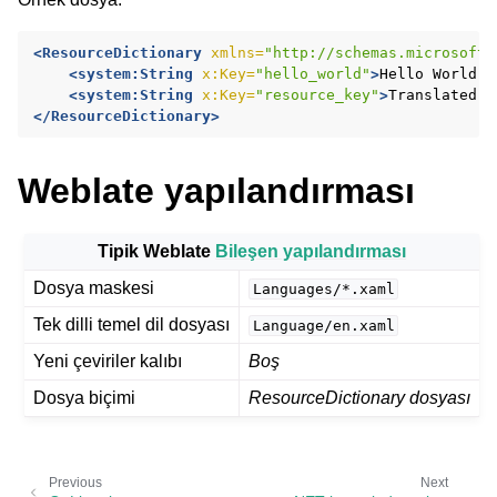
<ResourceDictionary
xmlns=
"http://schemas.microsoft.
<system:String
x:Key=
"hello_world"
>
Hello
World!
<
<system:String
x:Key=
"resource_key"
>
Translated
v
</ResourceDictionary>
Weblate yapılandırması
ggle navigation of Desteklenen dosya biçimleri
Tipik Weblate
Bileşen yapılandırması
Dosya maskesi
Languages/*.xaml
Tek dilli temel dil dosyası
Language/en.xaml
Yeni çeviriler kalıbı
Boş
Dosya biçimi
ResourceDictionary dosyası
Previous
Next