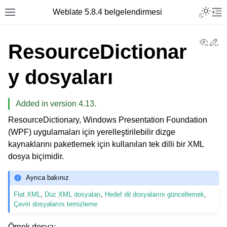
Toggle L
Weblate 5.8.4 belgelendirmesi
Toggle site navigation sidebar
Tog
View
Ed
ResourceDictionar
y dosyaları
Added in version 4.13.
ResourceDictionary, Windows Presentation Foundation
(WPF) uygulamaları için yerelleştirilebilir dizge
kaynaklarını paketlemek için kullanılan tek dilli bir XML
dosya biçimidir.
Ayrıca bakınız
Flat XML
,
Düz XML dosyaları
,
Hedef dil dosyalarını güncellemek
,
Çeviri dosyalarını temizleme
Örnek dosya: