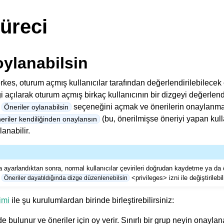
süreci
oylanabilsin
kes, oturum açmış kullanıcılar tarafından değerlendirilebilecek ö
i açılarak oturum açmış birkaç kullanıcının bir dizgeyi değerlend
n
seçeneğini açmak ve önerilerin onaylanması
Öneriler oylanabilsin
(bu, önerilmişse öneriyi yapan kul
eriler kendiliğinden onaylansın
lanabilir.
 ayarlandıktan sonra, normal kullanıcılar çevirileri doğrudan kaydetme ya da 
,
<privileges> izni
ile değiştirilebili
Öneriler dayatıldığında dizge düzenlenebilsin
imi
ile şu kurulumlardan birinde birleştirebilirsiniz:
de bulunur ve öneriler için oy verir. Sınırlı bir grup neyin onaylan