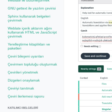
Weblate ile bütünleştirmek
GNU gettext ile yazılım çevirisi
Sphinx kullanarak belgeleri
çevirmek
Weblate içerik aktarım ağını
kullanarak HTML ve JavaScript
çevirmek
Yerelleştirme kitaplıkları ve
paketleri
Çeviri bileşeni uyarıları
Çevirmen topluluğu oluşturmak
Çevirileri yönetmek
Dizgeleri onaylamak
Çeviriyi tanıtmak
Çeviri ilerlemesi raporu
KATILIMCI BELGELERI