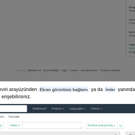
eviri arayüzünden
ya da
yanında
Ekran görüntüsü bağlamı
İmler
erişebilirsiniz.