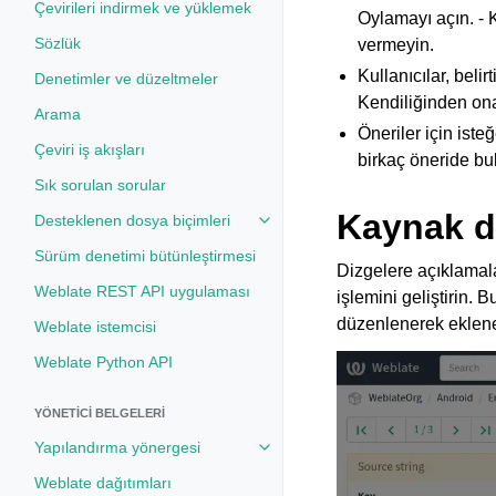
Çevirileri indirmek ve yüklemek
Oylamayı açın. - K
Sözlük
vermeyin.
Kullanıcılar, beli
Denetimler ve düzeltmeler
Kendiliğinden onay
Arama
Öneriler için iste
Çeviri iş akışları
birkaç öneride bul
Sık sorulan sorular
Kaynak diz
Desteklenen dosya biçimleri
Toggle navigation of Desteklenen
Sürüm denetimi bütünleştirmesi
Dizgelere açıklamalar
Weblate REST API uygulaması
işlemini geliştirin. B
düzenlenerek ekleneb
Weblate istemcisi
Weblate Python API
YÖNETICI BELGELERI
Yapılandırma yönergesi
Toggle navigation of Yapılandırm
Weblate dağıtımları