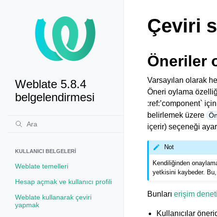
Çeviri 
Öneriler 
Varsayılan olarak her
Weblate 5.8.4
Öneri oylama özelliğ
belgelendirmesi
:ref:’component` içi
belirlemek üzere
Ön
içerir) seçeneği ayar
Not
KULLANICI BELGELERI
Kendiliğinden onaylama
Weblate temelleri
yetkisini kaybeder. Bu
Hesap açmak ve kullanıcı profili
Bunları
erişim denet
Weblate kullanarak çeviri
yapmak
Kullanıcılar öneri