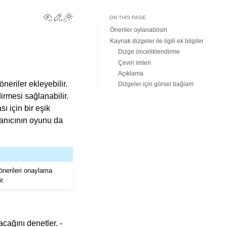
View this page
Edit this page
Toggle Light / Dark / Auto color theme
ON THIS PAGE
Öneriler oylanabilsin
Kaynak dizgeler ile ilgili ek bilgiler
Dizge önceliklendirme
Çeviri imleri
Açıklama
neriler ekleyebilir.
Dizgeler için görsel bağlam
irmesi sağlanabilir.
 için bir eşik
lanıcının oyunu da
önerileri onaylama
r.
acağını denetler. -