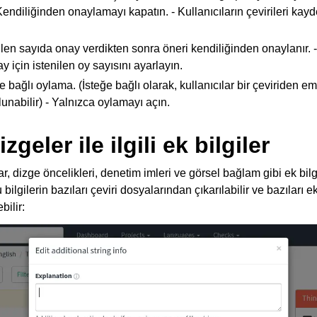
endiliğinden onaylamayı kapatın. - Kullanıcıların çevirileri kay
rtilen sayıda onay verdikten sonra öneri kendiliğinden onaylanır. 
 için istenilen oy sayısını ayarlayın.
ğe bağlı oylama. (İsteğe bağlı olarak, kullanıcılar bir çeviriden 
unabilir) - Yalnızca oylamayı açın.
geler ile ilgili ek bilgiler
 dosya biçimleri
, dizge öncelikleri, denetim imleri ve görsel bağlam gibi ek bilg
u bilgilerin bazıları çeviri dosyalarından çıkarılabilir ve bazıları ek
ilir:
a yönergesi