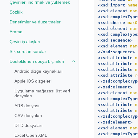
Çevirileri indirmek ve yüklemek
<xsd:import
name
<xsd:element
nam
Sözlük
<xsd:complexType
Denetimler ve düzeltmeler
<xsd:choice
maxO
<xsd:element
nam
Arama
<xsd:complexType
<xsd:sequence>
Çeviri iş akışları
<xsd:element
nam
Sık sorulan sorular
</xsd:sequence>
<xsd:attribute
n
Desteklenen dosya biçimleri
Toggle navigation of Desteklenen
<xsd:attribute
n
<xsd:attribute
n
Android dizge kaynakları
<xsd:attribute
r
Apple iOS dizgeleri
</xsd:complexTyp
</xsd:element>
Uygulama mağazası üst veri
<xsd:element
nam
dosyaları
<xsd:complexType
<xsd:attribute
n
ARB dosyası
<xsd:attribute
n
CSV dosyaları
</xsd:complexTyp
</xsd:element>
DTD dosyaları
<xsd:element
nam
<xsd:complexType
Excel Open XML