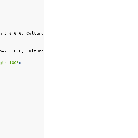
n=2.0.0.0,
Culture=neutral,
PublicKeyToken=b77a5c561934e
n=2.0.0.0,
Culture=neutral,
PublicKeyToken=b77a5c561934e
gth:100"
>