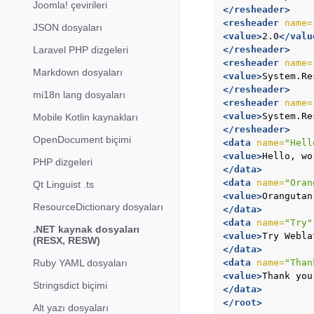
Joomla! çevirileri
</resheader>
<resheader
name=
JSON dosyaları
<value>
2.0
</valu
</resheader>
Laravel PHP dizgeleri
<resheader
name=
Markdown dosyaları
<value>
System.Re
</resheader>
mi18n lang dosyaları
<resheader
name=
<value>
System.Re
Mobile Kotlin kaynakları
</resheader>
OpenDocument biçimi
<data
name=
"Hell
<value>
Hello,
wo
PHP dizgeleri
</data>
<data
name=
"Oran
Qt Linguist .ts
<value>
Orangutan
ResourceDictionary dosyaları
</data>
<data
name=
"Try"
.NET kaynak dosyaları
<value>
Try
Webla
(RESX, RESW)
</data>
<data
name=
"Than
Ruby YAML dosyaları
<value>
Thank
you
Stringsdict biçimi
</data>
</root>
Alt yazı dosyaları