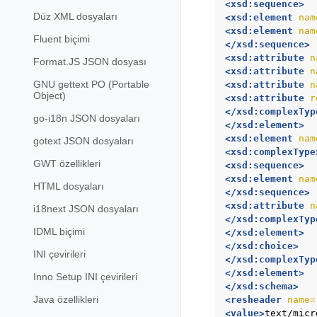
<xsd:sequence>
Düz XML dosyaları
<xsd:element
nam
<xsd:element
nam
Fluent biçimi
</xsd:sequence>
<xsd:attribute
n
Format.JS JSON dosyası
<xsd:attribute
n
GNU gettext PO (Portable
<xsd:attribute
n
Object)
<xsd:attribute
r
</xsd:complexTyp
go-i18n JSON dosyaları
</xsd:element>
<xsd:element
nam
gotext JSON dosyaları
<xsd:complexType
GWT özellikleri
<xsd:sequence>
<xsd:element
nam
HTML dosyaları
</xsd:sequence>
<xsd:attribute
n
i18next JSON dosyaları
</xsd:complexTyp
IDML biçimi
</xsd:element>
</xsd:choice>
INI çevirileri
</xsd:complexTyp
</xsd:element>
Inno Setup INI çevirileri
</xsd:schema>
Java özellikleri
<resheader
name=
<value>
text/micr