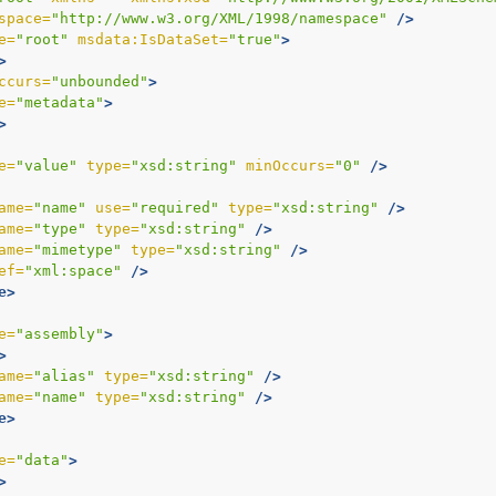
space=
"http://www.w3.org/XML/1998/namespace"
/>
e=
"root"
msdata:IsDataSet=
"true"
>
>
ccurs=
"unbounded"
>
e=
"metadata"
>
>
e=
"value"
type=
"xsd:string"
minOccurs=
"0"
/>
ame=
"name"
use=
"required"
type=
"xsd:string"
/>
 dosya biçimleri
ame=
"type"
type=
"xsd:string"
/>
ame=
"mimetype"
type=
"xsd:string"
/>
ef=
"xml:space"
/>
e>
e=
"assembly"
>
>
ame=
"alias"
type=
"xsd:string"
/>
ame=
"name"
type=
"xsd:string"
/>
e>
e=
"data"
>
>