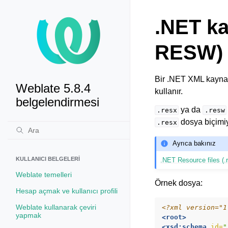
.NET ka
RESW)
Bir .NET XML kaynak 
Weblate 5.8.4
kullanır.
belgelendirmesi
ya da
.resx
.resw
dosya biçimiy
.resx
Ayrıca bakınız
KULLANICI BELGELERI
.NET Resource files (.
Weblate temelleri
Örnek dosya:
Hesap açmak ve kullanıcı profili
Weblate kullanarak çeviri
<?xml version="1
yapmak
<root>
<xsd:schema
id=
"