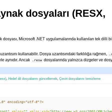
ynak dosyaları (RESX,
dosyası, Microsoft .NET uygulamalarında kullanılan tek dilli b
uzantısını kullanabilir. Dosya uzantısındaki farklılığa rağmen,
.
le aynıdır. Ancak
dosyalarında yalnızca dizgeler ve dosya
.resw
resx)
,
Hedef dil dosyalarını güncellemek
,
Çeviri dosyalarını temizleme
.0" encoding="utf-8"?>
root"
xmlns=
""
xmlns:xsd=
"http://www.w3.org/2001/XMLSche