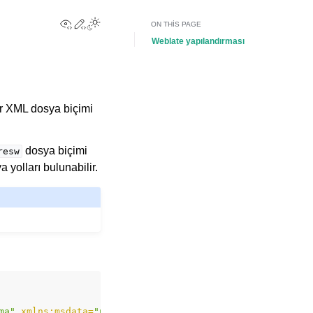
View this page
Edit this page
Toggle Light / Dark / Auto color theme
ON THIS PAGE
Weblate yapılandırması
ir XML dosya biçimi
dosya biçimi
resw
 yolları bulunabilir.
ma"
xmlns:msdata=
"urn:schemas-microsoft-com:xml-msdata"
>