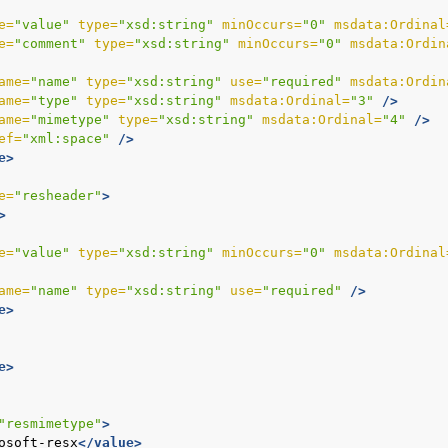
e=
"value"
type=
"xsd:string"
minOccurs=
"0"
msdata:Ordinal
e=
"comment"
type=
"xsd:string"
minOccurs=
"0"
msdata:Ordin
ame=
"name"
type=
"xsd:string"
use=
"required"
msdata:Ordin
ame=
"type"
type=
"xsd:string"
msdata:Ordinal=
"3"
/>
ame=
"mimetype"
type=
"xsd:string"
msdata:Ordinal=
"4"
/>
ef=
"xml:space"
/>
e>
e=
"resheader"
>
>
e=
"value"
type=
"xsd:string"
minOccurs=
"0"
msdata:Ordinal
ame=
"name"
type=
"xsd:string"
use=
"required"
/>
e>
e>
"resmimetype"
>
osoft-resx
</value>