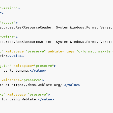
"version"
>
e>
"reader"
>
sources.ResXResourceReader,
System.Windows.Forms,
Versio
"writer"
>
sources.ResXResourceWriter,
System.Windows.Forms,
Versio
o"
xml:space=
"preserve"
weblate-flags=
"c-format, max-len
rld!
</value>
gutan"
xml:space=
"preserve"
>
has
%d
banana.
</value>
xml:space=
"preserve"
>
te
at
https://demo.weblate.org/!
</value>
ks"
xml:space=
"preserve"
>
for
using
Weblate.
</value>