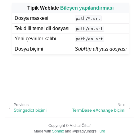
Tipik Weblate
Bileşen yapılandırması
Dosya maskesi
path/*.srt
Tek dilli temel dil dosyası
path/en.srt
Yeni çeviriler kalıbı
path/en.srt
Dosya biçimi
SubRip alt yazı dosyası
ggle navigation of Desteklenen dosya biçimleri
Previous
Next
Stringsdict biçimi
TermBase eXchange biçimi
Copyright © Michal Čihař
Made with
Sphinx
and
@pradyunsg
's
Furo