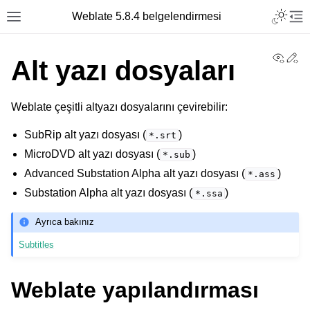
Toggle L
Weblate 5.8.4 belgelendirmesi
Toggle site navigation sidebar
Tog
View
Ed
Alt yazı dosyaları
Weblate çeşitli altyazı dosyalarını çevirebilir:
SubRip alt yazı dosyası (
)
*.srt
MicroDVD alt yazı dosyası (
)
*.sub
Advanced Substation Alpha alt yazı dosyası (
)
*.ass
Substation Alpha alt yazı dosyası (
)
*.ssa
Ayrıca bakınız
Subtitles
Weblate yapılandırması