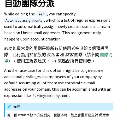
自動團隊分派
While editing the
, you can specify
Team
, which is a list of regular expressions
Automatic assignments
used to automatically assign newly created users to a team
based on their e-mail addresses. This assignment only
happens upon account creation.
該功能最常見的用例是將所有新使用者指派給某個預設團
隊。此行為用於預設的
使用者
和
訪客
團隊（請參閱
團隊清
單
）。使用正規表達式
來匹配所有使用者。
^.*$
Another use-case for this option might be to give some
additional privileges to employees of your company by
default. Assuming all of them use corporate e-mail
addresses on your domain, this can be accomplished with an
expression like
.
^.*@mycompany.com
備註
從一個 Weblate 版本升級到另一個版本時，總是會重新建立對
使用者