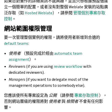
如果您對實作的詳細資訊不感興趣，並且只想根據預設值建
立一個簡單的配置，或者沒有對整個 Weblate 安裝的站點廣
泛存取（如
Hosted Weblate
），請參閱
管理個別專案存取
控制
。
網站範圍權限管理
要一次管理整個實例的權限，請將使用者新增到合適的
default teams
:
使用者
（預設完成於經由
automatic team
assignment
）。
Reviewers
(if you are using
review workflow
with
dedicated reviewers).
Managers
(if you want to delegate most of the
management operations to somebody else).
您應該使所有專案設定為
公開
（請參閱
專案存取控制
），
否則網站層級的權限將對
使用者
與
檢閱者
不會有任何影
響。