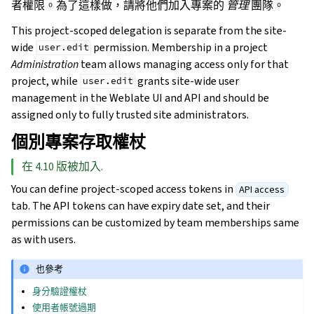
者權限。為了這樣做，請將他們加入專案的
管理
團隊。
This project-scoped delegation is separate from the site-
wide
permission. Membership in a project
user.edit
Administration
team allows managing access only for that
project, while
grants site-wide user
user.edit
management in the Weblate UI and API and should be
assigned only to fully trusted site administrators.
個別專案存取權杖
在 4.10 版被加入.
You can define project-scoped access tokens in
API access
tab. The API tokens can have expiry date set, and their
permissions can be customized by team memberships same
as with users.
也參考
身分驗證權杖
使用者帳號過期