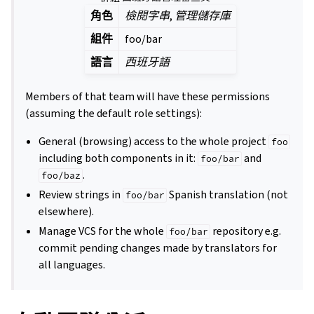
角色
檢閱字串
,
管理儲存庫
組件
foo/bar
語言
西班牙語
Members of that team will have these permissions
(assuming the default role settings):
General (browsing) access to the whole project
foo
including both components in it:
and
foo/bar
.
foo/baz
Review strings in
Spanish translation (not
foo/bar
elsewhere).
Manage VCS for the whole
repository e.g.
foo/bar
commit pending changes made by translators for
all languages.