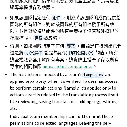
使用龐大的組件清單可能會對效能產生影響，請考慮透
過專案提供存取權限。
如果該團隊指定任何
，則為將該團隊的成員提供給
組件
團隊的所有組件，對於該團隊的所有組件授予所有權
限，並且對於這些組件的所有專案授予沒有額外權限的
存取權限。
被忽略。
專案
否則，如果團隊指定了任何
，無論是直接列出它們
專案
還是將
設定為類似
的值，所有
專案選擇
所有公開專案
這些權限都套用於所有專案，這實際上授予了存取所有
專案的相同權限
unrestricted components
。
The restrictions imposed by a team’s
are
Languages
applied separately, when it’s verified if a user has access
to perform certain actions. Namely, it’s applied only to
actions directly related to the translation process itself
like reviewing, saving translations, adding suggestions,
etc.
Individual team memberships can further limit these
permissions to selected languages. Leaving the per-