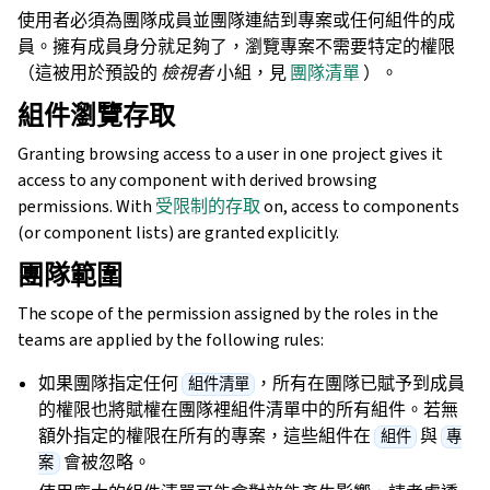
使用者必須為團隊成員並團隊連結到專案或任何組件的成
員。擁有成員身分就足夠了，瀏覽專案不需要特定的權限
（這被用於預設的
檢視者
小組，見
團隊清單
）。
組件瀏覽存取
Granting browsing access to a user in one project gives it
access to any component with derived browsing
permissions. With
受限制的存取
on, access to components
(or component lists) are granted explicitly.
團隊範圍
The scope of the permission assigned by the roles in the
teams are applied by the following rules:
如果團隊指定任何
，所有在團隊已賦予到成員
組件清單
的權限也將賦權在團隊裡組件清單中的所有組件。若無
額外指定的權限在所有的專案，這些組件在
與
組件
專
會被忽略。
案