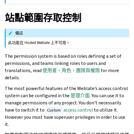
站點範圍存取控制
備註
此功能在 Hosted Weblate 上不可用。
The permission system is based on roles defining a set of
permissions, and teams linking roles to users and
translations, read
使用者，角色，團隊與權限
for more
details.
The most powerful features of the Weblate’s access control
system can be configured in the
管理介面
. You can use it to
manage permissions of any project. You don’t necessarily
have to switch it to
access control
to utilize it.
Custom
However you must have superuser privileges in order to use
it.