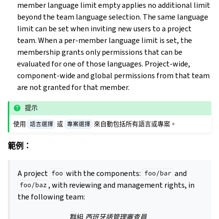
member language limit empty applies no additional limit
beyond the team language selection. The same language
limit can be set when inviting new users to a project
team. When a per-member language limit is set, the
membership grants only permissions that can be
evaluated for one of those languages. Project-wide,
component-wide and global permissions from that team
are not granted for that member.
提示
使用
或
來自動包括所有語言或專案。
語言選擇
專案選擇
範例：
A project
with the components:
and
foo
foo/bar
, with reviewing and management rights, in
foo/baz
the following team:
群組
西班牙語管理審查員