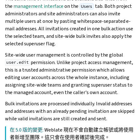
the
management interface
on the
tab. Both project
Users
administrators and site administrators can also invite
multiple users at once by pasting whitespace-separated e-
mail addresses. All invitations created in one bulk action use
the selected team, and site-wide bulk invites also apply the
selected superuser flag.
Site-wide user management is controlled by the global
permission. Unlike project access management,
user.edit
this is a trusted administrative permission which allows
editing user accounts across the whole instance, including
assigning site-wide teams and granting superuser status to
the managed account, even the caller's own account.
Bulk invitations are processed individually. Invalid addresses
and addresses with an already pending invitation are skipped
while valid invitations are still created and sent.
在 5.0 版的變更:
Weblate 現在不會自動建立帳號或將使用
者新增至團隊。這只會在使用者確認後完成。