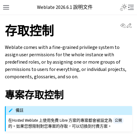
Weblate 2026.6.1 說明文件
View 
Ed
存取控制
Weblate comes with a fine-grained privilege system to
assign user permissions for the whole instance with
predefined roles, or by assigning one or more groups of
permissions to users for everything, or individual projects,
components, glossaries, and so on.
專案存取控制
備註
在Hosted Weblate 上使用免費 Libre 方案的專案都會被設定為
公開
的。如果您想限制對您專案的存取，可以切換到付費方案。