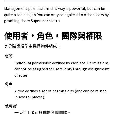
Management permissions this way is powerful, but can be
quite a tedious job. You can only delegate it to other users by
granting them Superuser status.
使用者，角色，團隊與權限
身分驗證模型由幾個物件組成：
權限
Individual permission defined by Weblate. Permissions
cannot be assigned to users, only through assignment
of roles.
角色
A role defines a set of permissions (and can be reused
in several places).
使用者
一個使用者可隸屬於多個團隊。