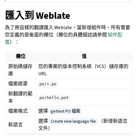
匯入到 Weblate
為了將這樣的翻譯匯入 Weblate，當新增組件時，所有需要
您定義的是後面的欄位（欄位的具體描述請參閱
組件配
置
）：
欄位
值
原始碼儲存
您的專案的版本控制系統（VCS）儲存庫的
庫
URL
檔案遮罩
po/*.po
新翻譯的範
po/hello.pot
本
檔案格式
選擇
gettext PO 檔案
選擇
（新增新語言
Create new language file
新語言
文件）