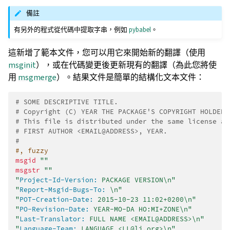
備註
有另外的程式從代碼中提取字串，例如
pybabel
。
這新增了範本文件，您可以用它來開始新的翻譯（使用
msginit
），或在代碼變更後更新現有的翻譯（為此您將使
用
msgmerge
）。結果文件是簡單的結構化文本文件：
# SOME DESCRIPTIVE TITLE.
# Copyright (C) YEAR THE PACKAGE'S COPYRIGHT HOLDER
# This file is distributed under the same license as
# FIRST AUTHOR <EMAIL@ADDRESS>, YEAR.
#
#, fuzzy
msgid
""
msgstr
""
"
Project-Id-Version:
 PACKAGE VERSION\n"
"
Report-Msgid-Bugs-To:
 \n"
"
POT-Creation-Date:
 2015-10-23 11:02+0200\n"
"
PO-Revision-Date:
 YEAR-MO-DA HO:MI+ZONE\n"
"
Last-Translator:
 FULL NAME <EMAIL@ADDRESS>\n"
"
Language-Team:
 LANGUAGE <LL@li.org>\n"