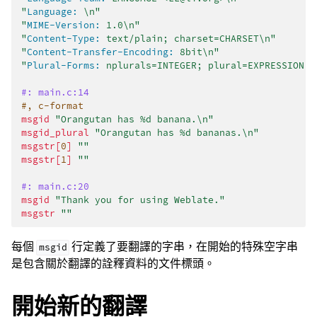
"
Language:
 \n"
"
MIME-Version:
 1.0\n"
"
Content-Type:
 text/plain; charset=CHARSET\n"
"
Content-Transfer-Encoding:
 8bit\n"
"
Plural-Forms:
 nplurals=INTEGER; plural=EXPRESSION;\
#: main.c:14
#, c-format
msgid
"Orangutan has %d banana.\n"
msgid_plural
"Orangutan has %d bananas.\n"
msgstr[
0
]
""
msgstr[
1
]
""
#: main.c:20
msgid
"Thank you for using Weblate."
msgstr
""
每個
行定義了要翻譯的字串，在開始的特殊空字串
msgid
是包含關於翻譯的詮釋資料的文件標頭。
開始新的翻譯