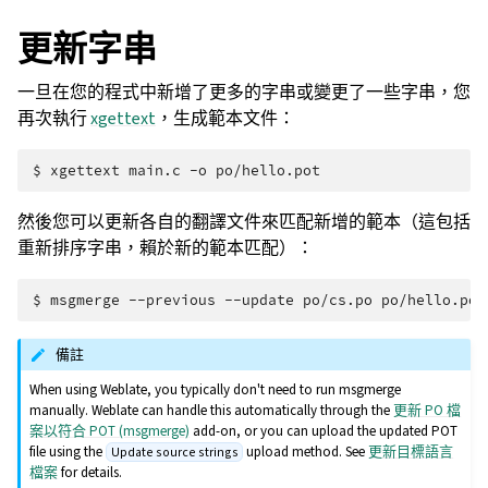
更新字串
一旦在您的程式中新增了更多的字串或變更了一些字串，您
再次執行
xgettext
，生成範本文件：
$ 
xgettext
main.c
-o
然後您可以更新各自的翻譯文件來匹配新增的範本（這包括
重新排序字串，賴於新的範本匹配）：
$ 
msgmerge
--previous
--update
po/cs.po
備註
When using Weblate, you typically don't need to run msgmerge
manually. Weblate can handle this automatically through the
更新 PO 檔
案以符合 POT (msgmerge)
add-on, or you can upload the updated POT
file using the
upload method. See
更新目標語言
Update source strings
檔案
for details.