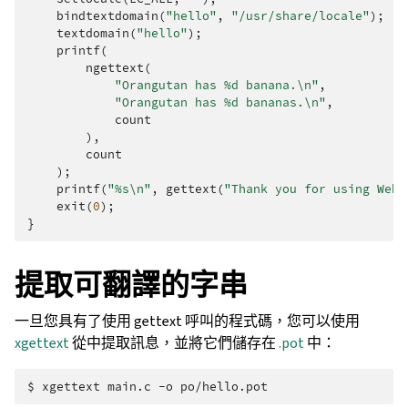
bindtextdomain
(
"hello"
,
"/usr/share/locale"
);
textdomain
(
"hello"
);
printf
(
ngettext
(
"Orangutan has %d banana.
\n
"
,
"Orangutan has %d bananas.
\n
"
,
count
),
count
);
printf
(
"%s
\n
"
,
gettext
(
"Thank you for using Webl
exit
(
0
);
}
提取可翻譯的字串
一旦您具有了使用 gettext 呼叫的程式碼，您可以使用
xgettext
從中提取訊息，並將它們儲存在
.pot
中：
$ 
xgettext
main.c
-o