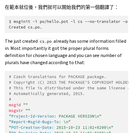
在範本就位後，我們就可以開始我們的第一個翻譯了：
$ 
msginit
-i
po/hello.pot
-l
cs
--no-translator
-o
Created cs.po.
The just created
already has some information filled
cs.po
in. Most importantly it got the proper plural forms
definition for chosen language and you can see number of
plurals have changed according to that:
# Czech translations for PACKAGE package.
# Copyright (C) 2015 THE PACKAGE'S COPYRIGHT HOLDER
# This file is distributed under the same license as
# Automatically generated, 2015.
#
msgid
""
msgstr
""
"
Project-Id-Version:
 PACKAGE VERSION\n"
"
Report-Msgid-Bugs-To:
 \n"
"
POT-Creation-Date:
 2015-10-23 11:02+0200\n"