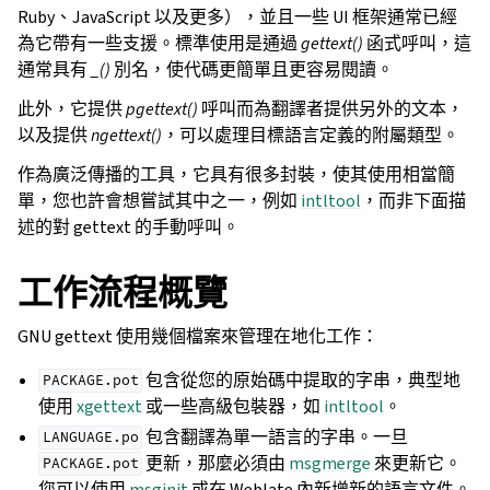
Ruby、JavaScript 以及更多），並且一些 UI 框架通常已經
為它帶有一些支援。標準使用是通過
gettext()
函式呼叫，這
通常具有
_()
別名，使代碼更簡單且更容易閱讀。
此外，它提供
pgettext()
呼叫而為翻譯者提供另外的文本，
以及提供
ngettext()
，可以處理目標語言定義的附屬類型。
作為廣泛傳播的工具，它具有很多封裝，使其使用相當簡
單，您也許會想嘗試其中之一，例如
intltool
，而非下面描
述的對 gettext 的手動呼叫。
工作流程概覽
GNU gettext 使用幾個檔案來管理在地化工作：
包含從您的原始碼中提取的字串，典型地
PACKAGE.pot
使用
xgettext
或一些高級包裝器，如
intltool
。
包含翻譯為單一語言的字串。一旦
LANGUAGE.po
更新，那麼必須由
msgmerge
來更新它。
PACKAGE.pot
您可以使用
msginit
或在 Weblate 內新增新的語言文件。