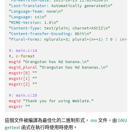
"
PO-Revision-Date:
 2015-10-23 11:02+0200\n"
"
Last-Translator:
 Automatically generated\n"
"
Language-Team:
 none\n"
"
Language:
 cs\n"
"
MIME-Version:
 1.0\n"
"
Content-Type:
 text/plain; charset=ASCII\n"
"
Content-Transfer-Encoding:
 8bit\n"
"
Plural-Forms:
 nplurals=3; plural=(n==1) ? 0 : (n>=2
#: main.c:14
#, c-format
msgid
"Orangutan has %d banana.\n"
msgid_plural
"Orangutan has %d bananas.\n"
msgstr[
0
]
""
msgstr[
1
]
""
msgstr[
2
]
""
#: main.c:20
msgid
"Thank you for using Weblate."
msgstr
""
這個文件被編譯為最佳化的二進制形式，
.mo
文件，由
GNU
gettext
函式在執行時使用時使用。