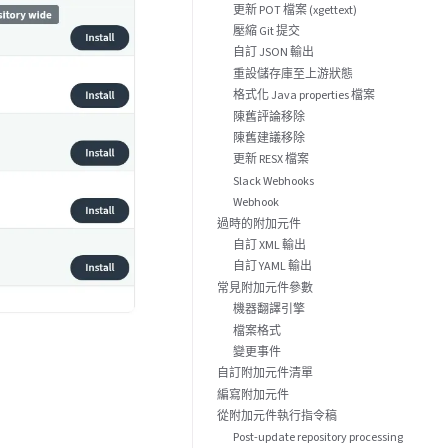
更新 POT 檔案 (xgettext)
壓縮 Git 提交
自訂 JSON 輸出
重設儲存庫至上游狀態
格式化 Java properties 檔案
陳舊評論移除
陳舊建議移除
更新 RESX 檔案
Slack Webhooks
Webhook
過時的附加元件
自訂 XML 輸出
自訂 YAML 輸出
常見附加元件參數
機器翻譯引擎
檔案格式
變更事件
自訂附加元件清單
編寫附加元件
從附加元件執行指令稿
Post-update repository processing