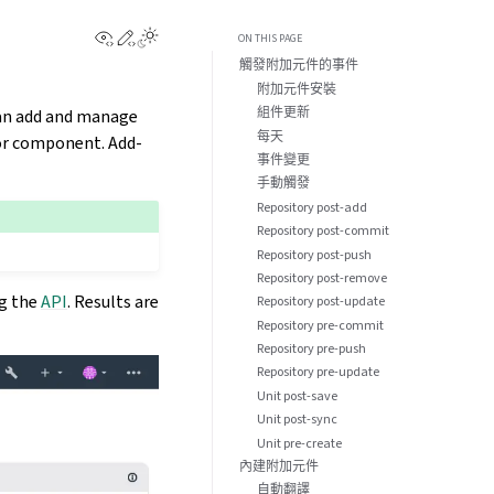
View this page
Edit this page
ON THIS PAGE
觸發附加元件的事件
附加元件安裝
組件更新
can add and manage
每天
 or component. Add-
事件變更
手動觸發
Repository post-add
Repository post-commit
Repository post-push
Repository post-remove
ng the
API
. Results are
Repository post-update
Repository pre-commit
Repository pre-push
Repository pre-update
Unit post-save
Unit post-sync
Unit pre-create
內建附加元件
自動翻譯