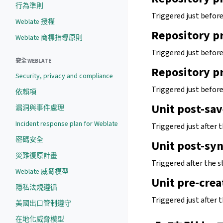
行為準則
Triggered just befor
Weblate 授權
Repository p
Weblate 商標指導原則
Triggered just befor
安全 WEBLATE
Repository p
Security, privacy and compliance
Triggered just befor
依賴項
Unit post-sav
漏洞與事件處理
Incident response plan for Weblate
Triggered just after t
密碼安全
Unit post-sy
災難復原計畫
Triggered after the s
Weblate 威脅模型
Unit pre-crea
隱私法規遵循
Triggered just after 
美國出口管制遵守
在地化威脅模型