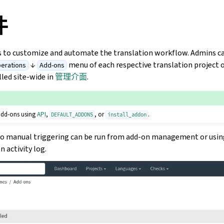
件
s to customize and automate the translation workflow. Admins 
↓
menu of each respective translation project
erations
Add-ons
lled site-wide in
管理介面
.
add-ons using
API
,
, or
.
DEFAULT_ADDONS
install_addon
 to manual triggering can be run from add-on management or usi
n activity log.