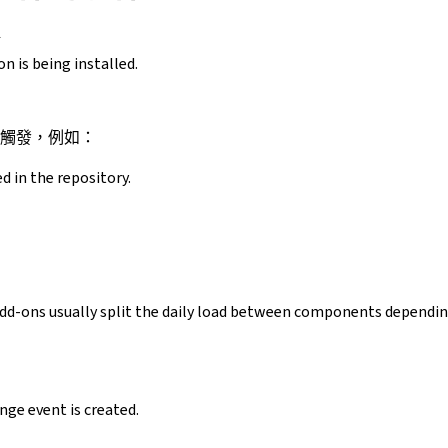
n is being installed.
觸發，例如：
d in the repository.
 add-ons usually split the daily load between components dependi
nge event is created.