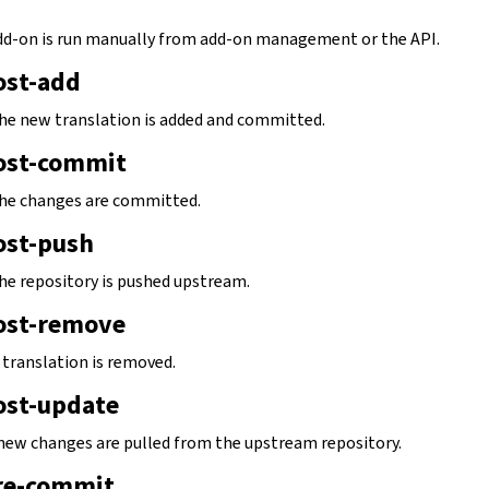
dd-on is run manually from add-on management or the API.
ost-add
 the new translation is added and committed.
ost-commit
 the changes are committed.
ost-push
the repository is pushed upstream.
ost-remove
a translation is removed.
ost-update
new changes are pulled from the upstream repository.
re-commit