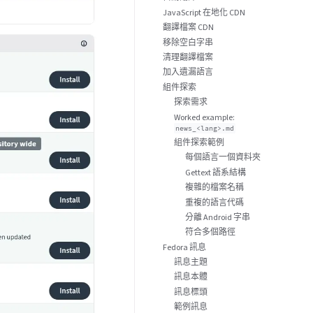
JavaScript 在地化 CDN
翻譯檔案 CDN
移除空白字串
清理翻譯檔案
加入遺漏語言
組件探索
探索需求
Worked example:
news_<lang>.md
組件探索範例
每個語言一個資料夾
Gettext 語系結構
複雜的檔案名稱
重複的語言代碼
分離 Android 字串
符合多個路徑
Fedora 訊息
訊息主題
訊息本體
訊息標頭
範例訊息