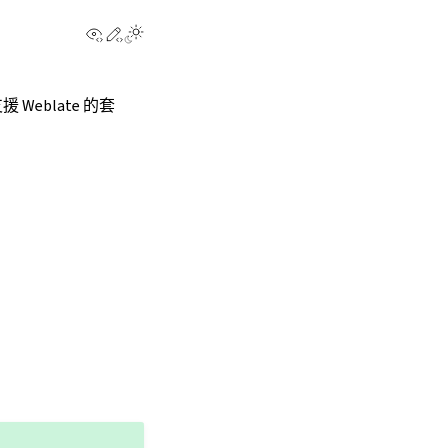
View this page
Edit this page
eblate 的套