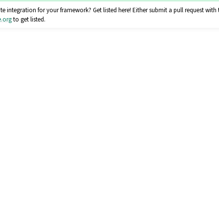
e integration for your framework? Get listed here! Either submit a pull request with 
e
.
org
to get listed.