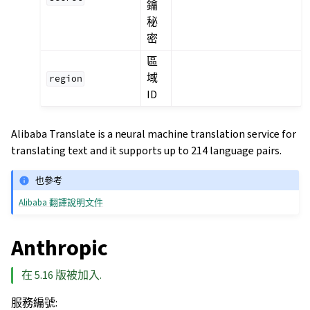
鑰
秘
密
區
域
region
ID
Alibaba Translate is a neural machine translation service for
translating text and it supports up to 214 language pairs.
也參考
Alibaba 翻譯說明文件
Anthropic
在 5.16 版被加入.
服務編號
: