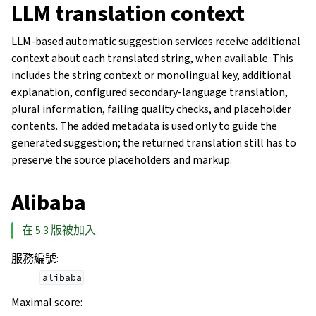
LLM translation context
LLM-based automatic suggestion services receive additional
context about each translated string, when available. This
includes the string context or monolingual key, additional
explanation, configured secondary-language translation,
plural information, failing quality checks, and placeholder
contents. The added metadata is used only to guide the
generated suggestion; the returned translation still has to
preserve the source placeholders and markup.
Alibaba
在 5.3 版被加入.
服務編號
:
alibaba
Maximal score
: