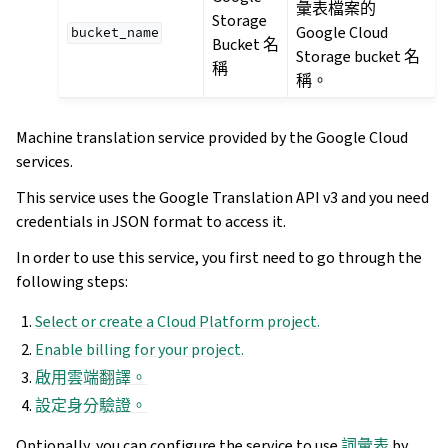
彙表檔案的
Storage
Google Cloud
bucket_name
Bucket 名
Storage bucket 名
稱
稱。
Machine translation service provided by the Google Cloud
services.
This service uses the Google Translation API v3 and you need
credentials in JSON format to access it.
In order to use this service, you first need to go through the
following steps:
Select or create a Cloud Platform project.
Enable billing for your project.
啟用雲端翻譯。
設定身分驗證。
Optionally, you can configure the service to use
詞彙表
by