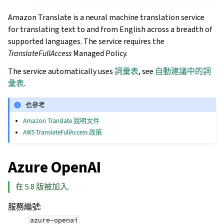
Amazon Translate is a neural machine translation service
for translating text to and from English across a breadth of
supported languages. The service requires the
TranslateFullAccess
Managed Policy.
The service automatically uses
詞彙表
, see
自動建議中的詞
彙表
.
也參考
Amazon Translate 說明文件
AWS TranslateFullAccess 政策
Azure OpenAI
在 5.8 版被加入.
服務編號
:
azure-openai