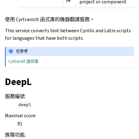
project or component
使用 Cyrtranslit 函式庫的機器翻譯服務。
This service converts text between Cyrillic and Latin scripts
for languages that have both scripts.
也參考
Cyrtranslit 儲存庫
DeepL
服務編號
:
deepl
Maximal score
:
91
進階功能
: