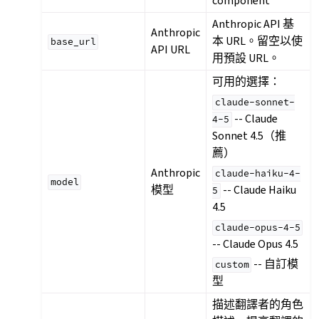
component
Anthropic API 基
Anthropic
本 URL。留空以使
base_url
API URL
用預設 URL。
可用的選擇：
claude-sonnet-
-- Claude
4-5
Sonnet 4.5（推
薦）
Anthropic
claude-haiku-4-
model
模型
-- Claude Haiku
5
4.5
claude-opus-4-5
-- Claude Opus 4.5
-- 自訂模
custom
型
描述翻譯者的角色