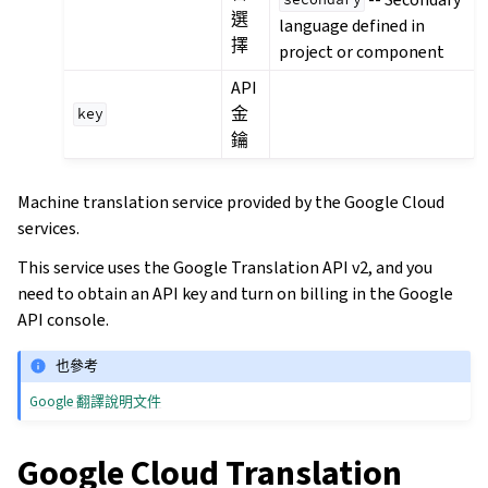
secondary
選
language defined in
擇
project or component
API
金
key
鑰
Machine translation service provided by the Google Cloud
services.
This service uses the Google Translation API v2, and you
need to obtain an API key and turn on billing in the Google
API console.
也參考
Google 翻譯說明文件
Google Cloud Translation