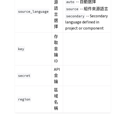
-- 自動選擇
源
auto
語
-- 組件來源語言
source
source_language
言
-- Secondary
secondary
選
language defined in
擇
project or component
存
取
金
key
鑰
ID
API
金
secret
鑰
區
域
region
名
稱