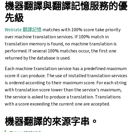
機器翻譯與翻譯記憶服務的優
先級
Weblate 翻譯記憶
matches with 100% score take priority
over machine translation services. If 100% match in
translation memory is found, no machine translation is
performed. If several 100% matches occur, the first one
returned by the database is used.
Each machine translation service has a predefined maximum
score it can produce. The use of installed translation services
is ordered according to their maximum score. For each string
with translation score lower than the service's maximum,
the service is asked to produce a translation. Translations
with a score exceeding the current one are accepted.
機器翻譯的來源字串。