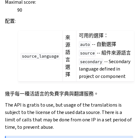
Maximal score
:
90
配置
:
可用的選擇：
來
-- 自動選擇
源
auto
語
-- 組件來源語言
source
source_language
言
-- Secondary
secondary
選
language defined in
擇
project or component
幾乎每一種活語言的免費字典與翻譯服務。
The API is gratis to use, but usage of the translations is
subject to the license of the used data source. There is a
limit of calls that may be done from one IP in a set period of
time, to prevent abuse.