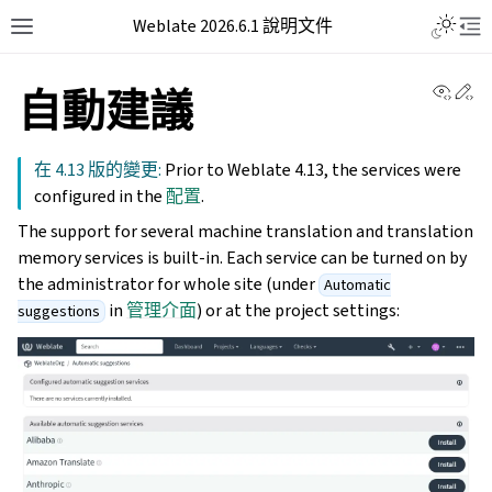
Weblate 2026.6.1 說明文件
View 
Ed
自動建議
在 4.13 版的變更:
Prior to Weblate 4.13, the services were
configured in the
配置
.
The support for several machine translation and translation
memory services is built-in. Each service can be turned on by
the administrator for whole site (under
Automatic
in
管理介面
) or at the project settings:
suggestions