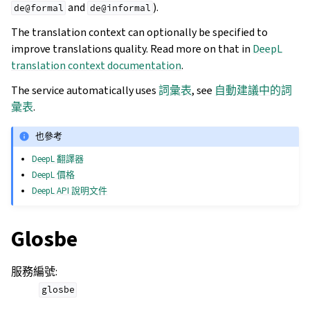
and
).
de@formal
de@informal
The translation context can optionally be specified to
improve translations quality. Read more on that in
DeepL
translation context documentation
.
The service automatically uses
詞彙表
, see
自動建議中的詞
彙表
.
也參考
DeepL 翻譯器
DeepL 價格
DeepL API 說明文件
Glosbe
服務編號
:
glosbe