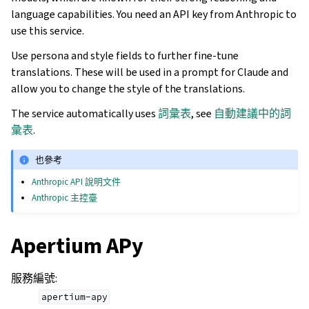
language capabilities. You need an API key from Anthropic to
use this service.
Use persona and style fields to further fine-tune
translations. These will be used in a prompt for Claude and
allow you to change the style of the translations.
The service automatically uses
詞彙表
, see
自動建議中的詞
彙表
.
也參考
Anthropic API 說明文件
Anthropic 主控臺
Apertium APy
服務編號
:
apertium-apy