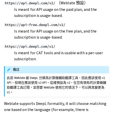
（Weblate 預設）
https://api.deepl.com/v2/
Is meant for API usage on the paid plan, and the
subscription is usage-based.
https://api-free.deepl.com/v2/
Is meant for API usage on the free plan, and the
subscription is usage-based.
https://api.deepl.com/v1/
Is meant for CAT tools and is usable with a per-user
subscription.
備註
此前 Weblate 被 DeepL 分類為計算機輔助翻譯工具，因此應該使用 v1
API，但現在應該使用 v2 API。這樣預設為 v2，在您有現有的計算機輔
助翻譯工具訂閱，並想要 Weblate 使用它的情況下，可以將其變更為
v1。
Weblate supports DeepL formality, it will choose matching
one based on the language (for example, there is